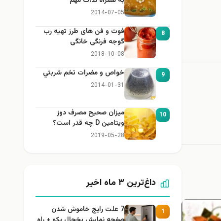
به همراه نكات مهم
2014-07-05
فوت و فن های طرز تهیه رب
8
گوجه فرنگی خانگی
2018-10-08
خواص و مضرات تخم شربتي
9
2014-01-31
میزان صحیح مصرف دوز
10
ویتامین D چه قدر است؟
2019-05-28
داغ‌ترین ۳ ماه اخیر
7 علت رایج خاموش شدن
1
صفحه نمایش یخچال بکو + راه