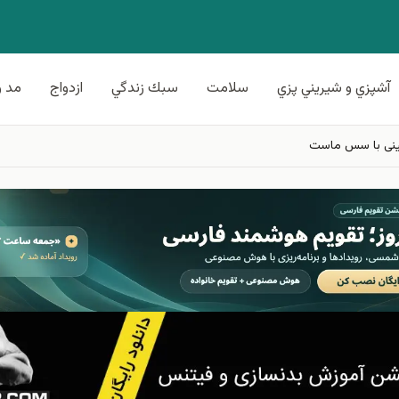
آشپزي و شيريني پزي
سلامت
سبك زندگي
ازدواج
مد و
ینی با سس ماست