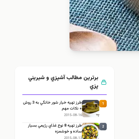
برترین مطالب آشپزي و شيريني
پزي
طرز تهيه خیار شور خانگي به 3 روش
1
+ نكات مهم
2015-08-16
طرز تهيه 8 نوع غذاي رژيمي بسيار
2
ساده و خوشمزه
2015-08-13