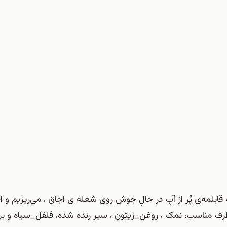
بلمه‌ی پُر از آبِ در حالِ جوش روی شعله ی اجاق ، می‌ریزیم و اج
بپزد. در یک ظرف مناسب، نمک ، روغن_زیتون ، سیر رنده شده، فلفل_سیاه و ب