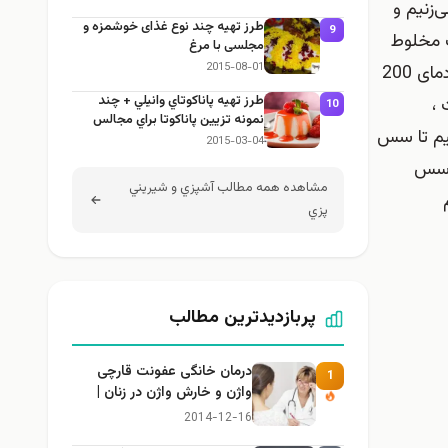
‌زنیم و
طرز تهيه چند نوع غذای خوشمزه و
9
ب مخلوط
مجلسی با مرغ
2015-08-01
می‌کنیم تا تمام قسمت‌های سیب‌زمینی‌ها کاملا به سس آغشته شود. سینی فر را به مدت 20 دقیقه درون فری که از قبل با دمای 200
طرز تهيه پاناكوتاي وانيلي + چند
 ،
10
نمونه تزيين پاناكوتا براي مجالس
یم تا سس
2015-03-04
م سس
مشاهده همه مطالب آشپزي و شيريني
پزي
پربازدیدترین مطالب
درمان خانگی عفونت قارچی
1
واژن و خارش واژن در زنان |
راهنمای کامل، ایمن و کاربردی
2014-12-16