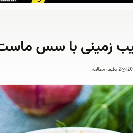
یب زمینی با سس ماست
20
|
2 دقیقه مطالعه