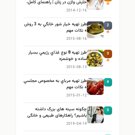
خارش واژن در زنان | راهنمای کامل،
ایمن و کاربردی
2014-12-16
طرز تهيه خیار شور خانگي به 3 روش
2
+ نكات مهم
2015-08-16
طرز تهيه 8 نوع غذاي رژيمي بسيار
3
ساده و خوشمزه
2015-08-13
طرز تهيه مرباي به مخصوص مجلسي
4
+ نكات مهم
2015-01-12
چگونه سینه های بزرگ داشته
5
باشیم؟ راهکارهای طبیعی و خانگی
برای بزرگ کردن سینه
2019-04-19