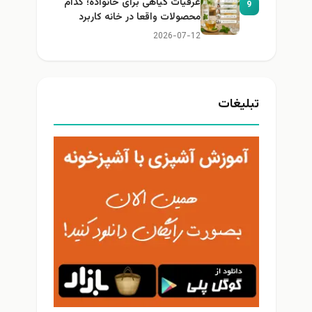
عرقیات گیاهی برای خانواده؛ کدام
9
محصولات واقعا در خانه کاربرد
دارند؟
2026-07-12
تبلیغات