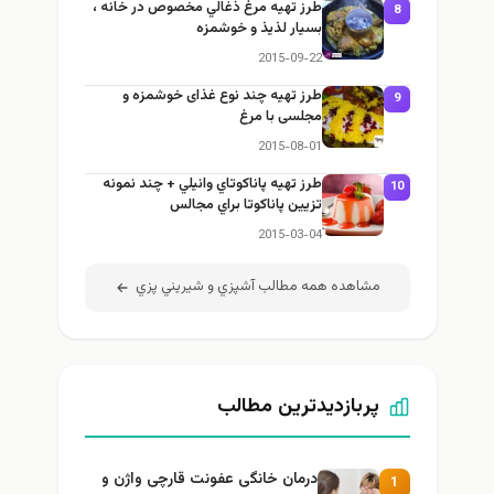
طرز تهيه مرغ ذغالي مخصوص در خانه ،
8
بسيار لذيذ و خوشمزه
2015-09-22
طرز تهيه چند نوع غذای خوشمزه و
9
مجلسی با مرغ
2015-08-01
طرز تهيه پاناكوتاي وانيلي + چند نمونه
10
تزيين پاناكوتا براي مجالس
2015-03-04
مشاهده همه مطالب آشپزي و شيريني پزي
پربازدیدترین مطالب
درمان خانگی عفونت قارچی واژن و
1