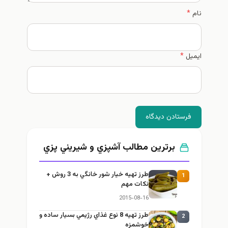
نام
*
ایمیل
*
فرستادن دیدگاه
برترین مطالب آشپزي و شيريني پزي
طرز تهيه خیار شور خانگي به 3 روش +
1
نكات مهم
2015-08-16
طرز تهيه 8 نوع غذاي رژيمي بسيار ساده و
2
خوشمزه