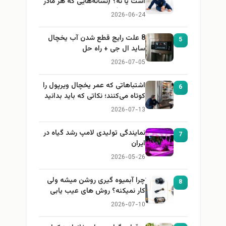
است یا نه؟ (نشانه‌هایی که هر مادر
باید بداند)
2026-06-24
8 علت رایج قطع شدن آب یخچال
5
ساید ال جی + راه حل
2026-07-05
اشتباهاتی که عمر یخچال ویرپول را
6
کوتاه می‌کنند؛ نکاتی که باید بدانید
2026-07-13
نمایندگی تولیدی لامپ رشد گیاه در
7
ایران
2026-05-26
چرا آبمیوه گیری روشن میشه ولی
8
کار نمیکنه؟ روش های عیب یابی
2026-07-10