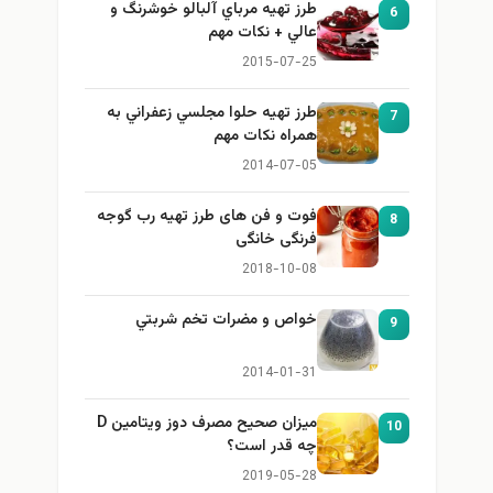
طرز تهيه مرباي آلبالو خوشرنگ و
6
عالي + نكات مهم
2015-07-25
طرز تهيه حلوا مجلسي زعفراني به
7
همراه نكات مهم
2014-07-05
فوت و فن های طرز تهیه رب گوجه
8
فرنگی خانگی
2018-10-08
خواص و مضرات تخم شربتي
9
2014-01-31
میزان صحیح مصرف دوز ویتامین D
10
چه قدر است؟
2019-05-28