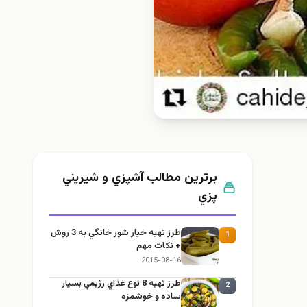
برترین مطالب آشپزي و شيريني
پزي
طرز تهيه خیار شور خانگي به 3 روش
1
+ نكات مهم
2015-08-16
طرز تهيه 8 نوع غذاي رژيمي بسيار
2
ساده و خوشمزه