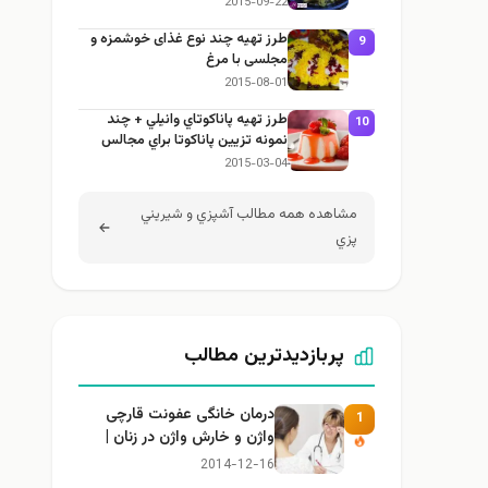
2015-09-22
طرز تهيه چند نوع غذای خوشمزه و
9
مجلسی با مرغ
2015-08-01
طرز تهيه پاناكوتاي وانيلي + چند
10
نمونه تزيين پاناكوتا براي مجالس
2015-03-04
مشاهده همه مطالب آشپزي و شيريني
پزي
پربازدیدترین مطالب
درمان خانگی عفونت قارچی
1
واژن و خارش واژن در زنان |
راهنمای کامل، ایمن و کاربردی
2014-12-16