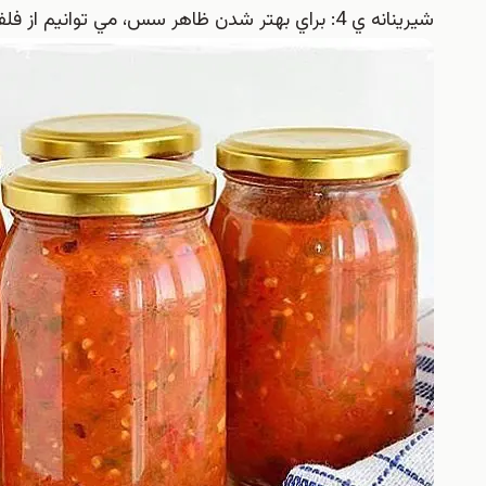
شيرينانه ي 4: براي بهتر شدن ظاهر سس، مي توانيم از فلفل قرمز تند به جاي فلفل سبز تند استفاده کنيم