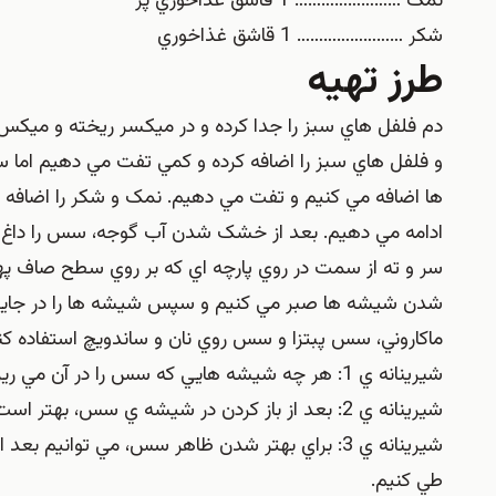
نمک …………………… 1 قاشق غذاخوري پر
شکر …………………… 1 قاشق غذاخوري
طرز تهیه
دم فلفل هاي سبز را جدا کرده و در ميکسر ريخته و ميکس 
و فلفل هاي سبز را اضافه کرده و کمي تفت مي دهيم اما س
ها اضافه مي کنيم و تفت مي دهيم. نمک و شکر را اضافه
ادامه مي دهيم. بعد از خشک شدن آب گوجه، سس را داغ دا
سر و ته از سمت در روي پارچه اي که بر روي سطح صاف پهن
شدن شيشه ها صبر مي کنيم و سپس شيشه ها را در جايي ب
ماکاروني، سس پبتزا و سس روي نان و ساندويچ استفاده کن
شيرينانه ي 1: هر چه شيشه هايي که سس را در آن مي ريزيم کوچک تر باشد، بهتر است.
شيرينانه ي 2: بعد از باز کردن در شيشه ي سس، بهتر است در مدت 3 تا 4 روز، سس را استفاده کنيم.
شيرينانه ي 3: براي بهتر شدن ظاهر سس، مي توانيم
طي کنيم.