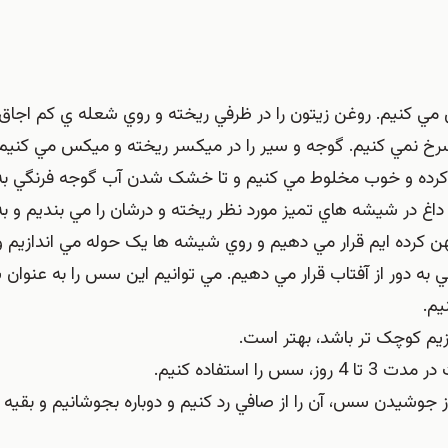
مي کنيم. روغن زيتون را در ظرفي ريخته و روي شعله ي کم اجاق
رخ نمي کنيم. گوجه و سير را در ميکسر ريخته و ميکس مي کنيم 
 کرده و خوب مخلوط مي کنيم و تا خشک شدن آب گوجه فرنگي به
غ در شيشه هاي تميز مورد نظر ريخته و درشان را مي بنديم و ب
 کرده ايم قرار مي دهيم و روي شيشه ها يک حوله مي اندازيم و
ه دور از آفتاب قرار مي دهيم. مي توانيم اين سس را به عنوا
يم.
 بعد از جوشيدن سس، آن را از صافي رد کنيم و دوباره بجوشانيم و بقيه