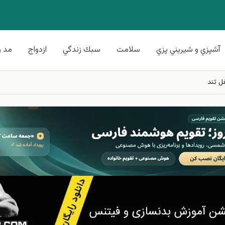
آشپزي و شيريني پزي
سلامت
سبك زندگي
ازدواج
مد و
ل تند