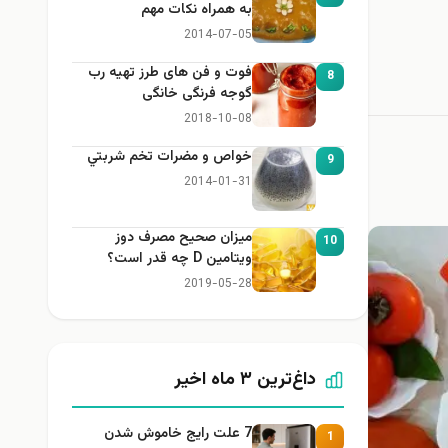
به همراه نكات مهم
2014-07-05
فوت و فن های طرز تهیه رب
8
گوجه فرنگی خانگی
2018-10-08
خواص و مضرات تخم شربتي
9
2014-01-31
میزان صحیح مصرف دوز
10
ویتامین D چه قدر است؟
2019-05-28
داغ‌ترین ۳ ماه اخیر
7 علت رایج خاموش شدن
1