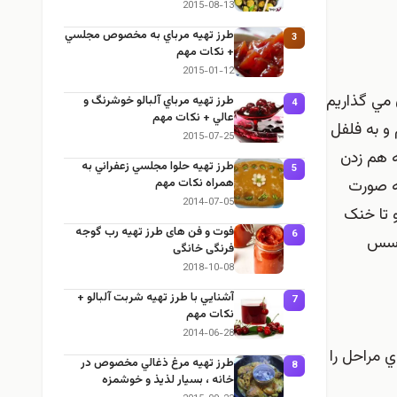
2015-08-13
طرز تهيه مرباي به مخصوص مجلسي
3
+ نكات مهم
2015-01-12
 مي گذاريم
طرز تهيه مرباي آلبالو خوشرنگ و
4
عالي + نكات مهم
و به فلفل
2015-07-25
 هم زدن
طرز تهيه حلوا مجلسي زعفراني به
5
ه صورت
همراه نكات مهم
2014-07-05
 تا خنک
فوت و فن های طرز تهیه رب گوجه
6
ن سس
فرنگی خانگی
2018-10-08
آشنايي با طرز تهيه شربت آلبالو +
7
نكات مهم
2014-06-28
 ي مراحل را
طرز تهيه مرغ ذغالي مخصوص در
8
خانه ، بسيار لذيذ و خوشمزه