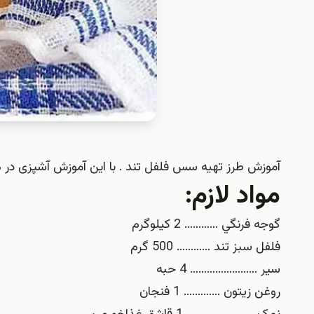
آموزش طرز تهیه سس فلفل تند . با این آموزش آشپزی در 
مواد لازم:
گوجه فرنگي ………… 2 کيلوگرم
فلفل سبز تند ………… 500 گرم
سير …………………… 4 حبه
روغن زيتون …………. 1 فنجان