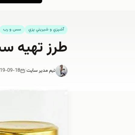
آشپزي و شيريني پزي
سس و رب
طرز تهیه س
تیم مدیر سایت
|
19-09-18