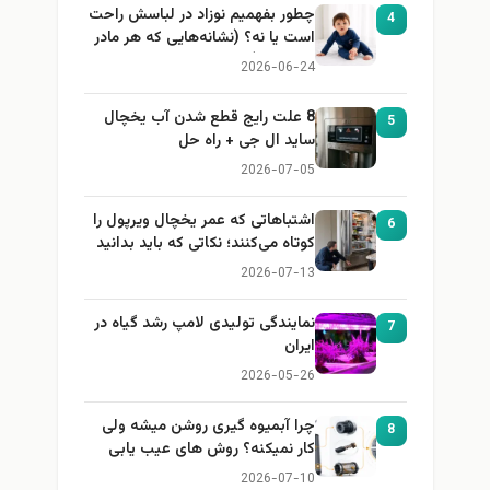
چطور بفهمیم نوزاد در لباسش راحت
4
است یا نه؟ (نشانه‌هایی که هر مادر
باید بداند)
2026-06-24
8 علت رایج قطع شدن آب یخچال
5
ساید ال جی + راه حل
2026-07-05
اشتباهاتی که عمر یخچال ویرپول را
6
کوتاه می‌کنند؛ نکاتی که باید بدانید
2026-07-13
نمایندگی تولیدی لامپ رشد گیاه در
7
ایران
2026-05-26
چرا آبمیوه گیری روشن میشه ولی
8
کار نمیکنه؟ روش های عیب یابی
2026-07-10