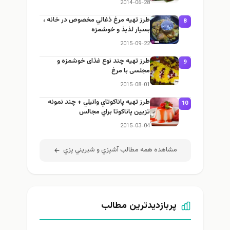
2014-06-28
طرز تهيه مرغ ذغالي مخصوص در خانه ،
8
بسيار لذيذ و خوشمزه
2015-09-22
طرز تهيه چند نوع غذای خوشمزه و
9
مجلسی با مرغ
2015-08-01
طرز تهيه پاناكوتاي وانيلي + چند نمونه
10
تزيين پاناكوتا براي مجالس
2015-03-04
مشاهده همه مطالب آشپزي و شيريني پزي
پربازدیدترین مطالب