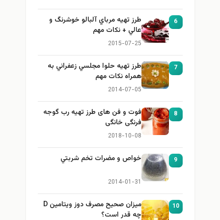
طرز تهيه مرباي آلبالو خوشرنگ و
6
عالي + نكات مهم
2015-07-25
طرز تهيه حلوا مجلسي زعفراني به
7
همراه نكات مهم
2014-07-05
فوت و فن های طرز تهیه رب گوجه
8
فرنگی خانگی
2018-10-08
خواص و مضرات تخم شربتي
9
2014-01-31
میزان صحیح مصرف دوز ویتامین D
10
چه قدر است؟