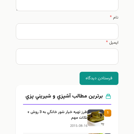
نام
*
ایمیل
*
فرستادن دیدگاه
برترین مطالب آشپزي و شيريني پزي
طرز تهيه خیار شور خانگي به 3 روش +
1
نكات مهم
2015-08-16