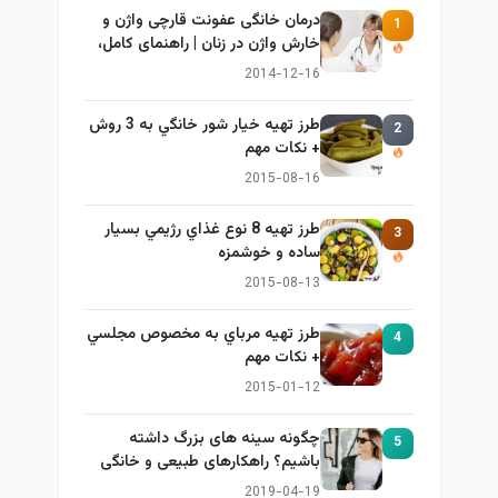
درمان خانگی عفونت قارچی واژن و
1
خارش واژن در زنان | راهنمای کامل،
ایمن و کاربردی
2014-12-16
طرز تهيه خیار شور خانگي به 3 روش
2
+ نكات مهم
2015-08-16
طرز تهيه 8 نوع غذاي رژيمي بسيار
3
ساده و خوشمزه
2015-08-13
طرز تهيه مرباي به مخصوص مجلسي
4
+ نكات مهم
2015-01-12
چگونه سینه های بزرگ داشته
5
باشیم؟ راهکارهای طبیعی و خانگی
برای بزرگ کردن سینه
2019-04-19