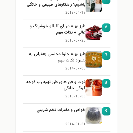
باشیم؟ راهکارهای طبیعی و خانگی
برای بزرگ کردن سینه
2019-04-19
طرز تهيه مرباي آلبالو خوشرنگ و
6
عالي + نكات مهم
2015-07-25
طرز تهيه حلوا مجلسي زعفراني به
7
همراه نكات مهم
2014-07-05
فوت و فن های طرز تهیه رب گوجه
8
فرنگی خانگی
2018-10-08
خواص و مضرات تخم شربتي
9
2014-01-31