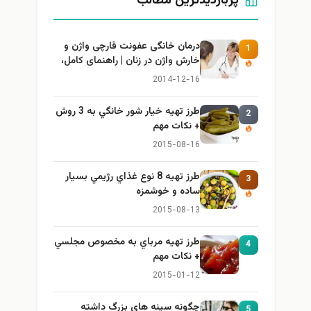
پربازدیدترین مطالب
درمان خانگی عفونت قارچی واژن و
1
خارش واژن در زنان | راهنمای کامل،
ایمن و کاربردی
2014-12-16
طرز تهيه خیار شور خانگي به 3 روش
2
+ نكات مهم
2015-08-16
طرز تهيه 8 نوع غذاي رژيمي بسيار
3
ساده و خوشمزه
2015-08-13
طرز تهيه مرباي به مخصوص مجلسي
4
+ نكات مهم
2015-01-12
چگونه سینه های بزرگ داشته
5