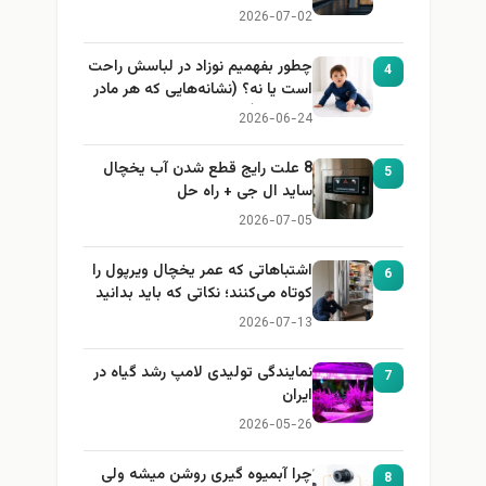
2026-07-02
چطور بفهمیم نوزاد در لباسش راحت
4
است یا نه؟ (نشانه‌هایی که هر مادر
باید بداند)
2026-06-24
8 علت رایج قطع شدن آب یخچال
5
ساید ال جی + راه حل
2026-07-05
اشتباهاتی که عمر یخچال ویرپول را
6
کوتاه می‌کنند؛ نکاتی که باید بدانید
2026-07-13
نمایندگی تولیدی لامپ رشد گیاه در
7
ایران
2026-05-26
چرا آبمیوه گیری روشن میشه ولی
8