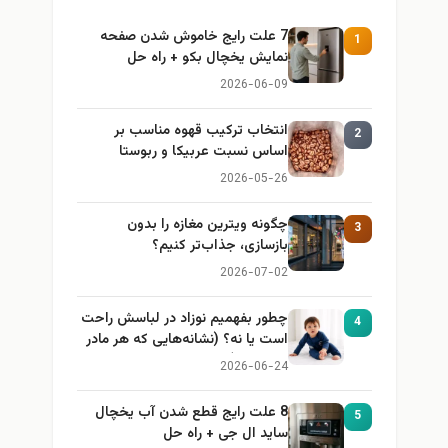
7 علت رایج خاموش شدن صفحه
1
نمایش یخچال بکو + راه حل
2026-06-09
انتخاب ترکیب قهوه مناسب بر
2
اساس نسبت عربیکا و ربوستا
2026-05-26
چگونه ویترین مغازه را بدون
3
بازسازی، جذاب‌تر کنیم؟
2026-07-02
چطور بفهمیم نوزاد در لباسش راحت
4
است یا نه؟ (نشانه‌هایی که هر مادر
باید بداند)
2026-06-24
8 علت رایج قطع شدن آب یخچال
5
ساید ال جی + راه حل