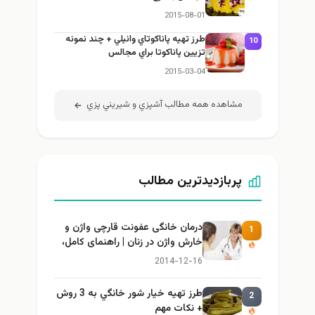
2015-08-01
طرز تهيه پاناكوتاي وانيلي + چند نمونه
10
تزيين پاناكوتا براي مجالس
2015-03-04
مشاهده همه مطالب آشپزي و شيريني پزي
پربازدیدترین مطالب
درمان خانگی عفونت قارچی واژن و
1
خارش واژن در زنان | راهنمای کامل،
ایمن و کاربردی
2014-12-16
طرز تهيه خیار شور خانگي به 3 روش
2
+ نكات مهم