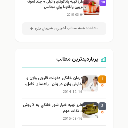
طرز تهيه پاناكوتاي وانيلي + چند نمونه
10
تزيين پاناكوتا براي مجالس
2015-03-04
مشاهده همه مطالب آشپزي و شيريني پزي
پربازدیدترین مطالب
درمان خانگی عفونت قارچی واژن و
1
خارش واژن در زنان | راهنمای کامل،
ایمن و کاربردی
2014-12-16
طرز تهيه خیار شور خانگي به 3 روش
2
+ نكات مهم
2015-08-16