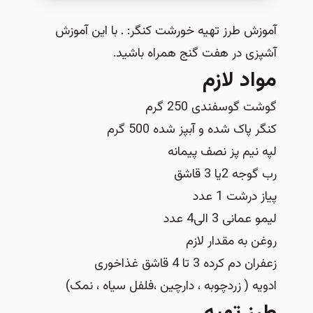
آموزش طرز تهیه خورشت کنگر: . با این آموزش
آشپزی در هفت گنج همراه باشید.
مواد لازم
گوشت گوسفندی 250 گرم
کنگر پاک شده و آبپز شده 500 گرم
لپه نیم پز نصف پیمانه
رب گوجه 2یا 3 قاشق
پیاز درشت 1 عدد
لیمو عمانی 3 الی4 عدد
روغن به مقدار لازم
زعفران دم کرده 3 تا 4 قاشق غذاخوری
ادویه ( زردچوبه ، دارچین ،فلفل سیاه ، نمک)