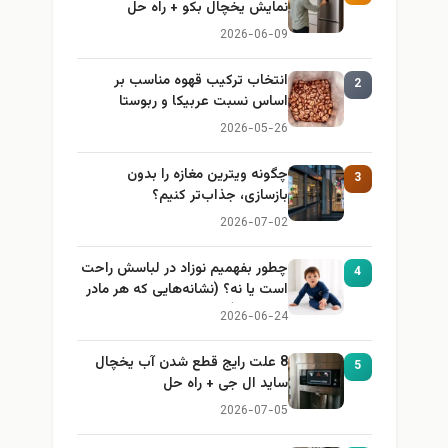
نمایش یخچال بکو + راه حل
2026-06-09
انتخاب ترکیب قهوه مناسب بر
2
اساس نسبت عربیکا و ربوستا
2026-05-26
چگونه ویترین مغازه را بدون
3
بازسازی، جذاب‌تر کنیم؟
2026-07-02
چطور بفهمیم نوزاد در لباسش راحت
4
است یا نه؟ (نشانه‌هایی که هر مادر
باید بداند)
2026-06-24
8 علت رایج قطع شدن آب یخچال
5
ساید ال جی + راه حل
2026-07-05