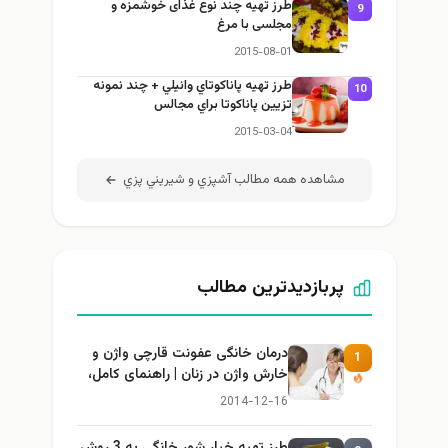
طرز تهيه چند نوع غذای خوشمزه و
9
مجلسی با مرغ
2015-08-01
طرز تهيه پاناكوتاي وانيلي + چند نمونه
10
تزيين پاناكوتا براي مجالس
2015-03-04
مشاهده همه مطالب آشپزي و شيريني پزي
پربازدیدترین مطالب
درمان خانگی عفونت قارچی واژن و
1
خارش واژن در زنان | راهنمای کامل،
ایمن و کاربردی
2014-12-16