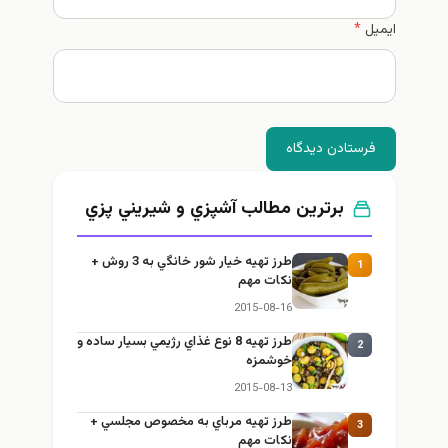
ایمیل
*
فرستادن دیدگاه
برترین مطالب آشپزي و شيريني پزي
طرز تهيه خیار شور خانگي به 3 روش +
1
نكات مهم
2015-08-16
طرز تهيه 8 نوع غذاي رژيمي بسيار ساده و
2
خوشمزه
2015-08-13
طرز تهيه مرباي به مخصوص مجلسي +
3
نكات مهم