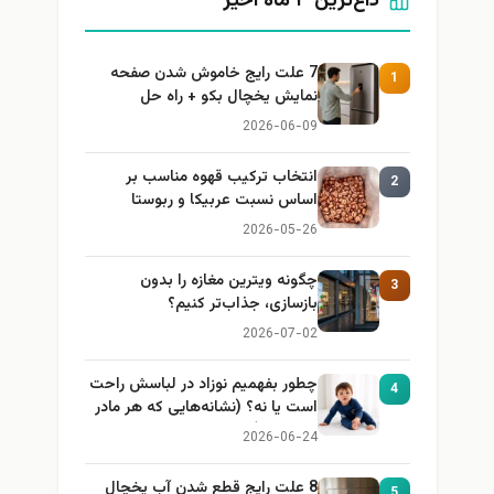
داغ‌ترین ۳ ماه اخیر
7 علت رایج خاموش شدن صفحه
1
نمایش یخچال بکو + راه حل
2026-06-09
انتخاب ترکیب قهوه مناسب بر
2
اساس نسبت عربیکا و ربوستا
2026-05-26
چگونه ویترین مغازه را بدون
3
بازسازی، جذاب‌تر کنیم؟
2026-07-02
چطور بفهمیم نوزاد در لباسش راحت
4
است یا نه؟ (نشانه‌هایی که هر مادر
باید بداند)
2026-06-24
8 علت رایج قطع شدن آب یخچال
5