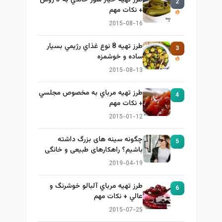
طرز تهيه خیار شور خانگي به 3 روش
2
+ نكات مهم
2015-08-16
طرز تهيه 8 نوع غذاي رژيمي بسيار
3
ساده و خوشمزه
2015-08-13
طرز تهيه مرباي به مخصوص مجلسي
4
+ نكات مهم
2015-01-12
چگونه سینه های بزرگ داشته
5
باشیم؟ راهکارهای طبیعی و خانگی
برای بزرگ کردن سینه
2019-04-19
طرز تهيه مرباي آلبالو خوشرنگ و
6
عالي + نكات مهم
2015-07-25