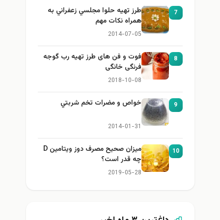
طرز تهيه حلوا مجلسي زعفراني به
7
همراه نكات مهم
2014-07-05
فوت و فن های طرز تهیه رب گوجه
8
فرنگی خانگی
2018-10-08
خواص و مضرات تخم شربتي
9
2014-01-31
میزان صحیح مصرف دوز ویتامین D
10
چه قدر است؟
2019-05-28