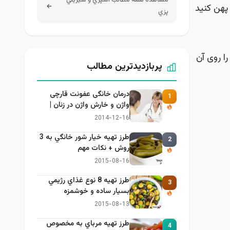
مشاهده همه مطالب آشپزي و شيريني
 خمیر را طوری پهن کنید
پزي
را روی آن
پربازدیدترین مطالب
درمان خانگی عفونت قارچی
1
واژن و خارش واژن در زنان |
راهنمای کامل، ایمن و کاربردی
2014-12-16
طرز تهيه خیار شور خانگي به 3
2
روش + نكات مهم
2015-08-16
طرز تهيه 8 نوع غذاي رژيمي
3
بسيار ساده و خوشمزه
2015-08-13
طرز تهيه مرباي به مخصوص
4