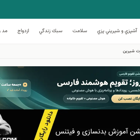
آشپزي و شيريني پزي
سلامت
سبك زندگي
ازدواج
مد و
رت شیرین