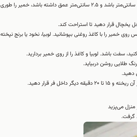
8-در ته یک قالب مخصوص تارت لبه‏دار که اندازه ته آن ۲۶ سانتی‌متر باشد و ۲.۵ سانتی‌متر عمق داشته باشد،
روی خمیر را با کاغذ روغنی بپوشانید. لوبیا، نخود یا برنج نپخته 
منزل می‌پزید