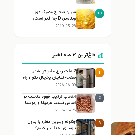
میزان صحیح مصرف دوز
10
ویتامین D چه قدر است؟
2019-05-28
داغ‌ترین ۳ ماه اخیر
7 علت رایج خاموش شدن
1
صفحه نمایش یخچال بکو + راه
حل
2026-06-09
انتخاب ترکیب قهوه مناسب بر
2
اساس نسبت عربیکا و ربوستا
2026-05-26
چگونه ویترین مغازه را بدون
3
بازسازی، جذاب‌تر کنیم؟