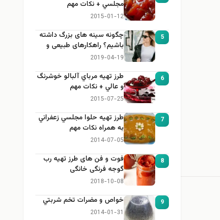
مجلسي + نكات مهم
2015-01-12
چگونه سینه های بزرگ داشته
5
باشیم؟ راهکارهای طبیعی و
خانگی برای بزرگ کردن سینه
2019-04-19
طرز تهيه مرباي آلبالو خوشرنگ
6
و عالي + نكات مهم
2015-07-25
طرز تهيه حلوا مجلسي زعفراني
7
به همراه نكات مهم
2014-07-05
فوت و فن های طرز تهیه رب
8
گوجه فرنگی خانگی
2018-10-08
خواص و مضرات تخم شربتي
9
2014-01-31