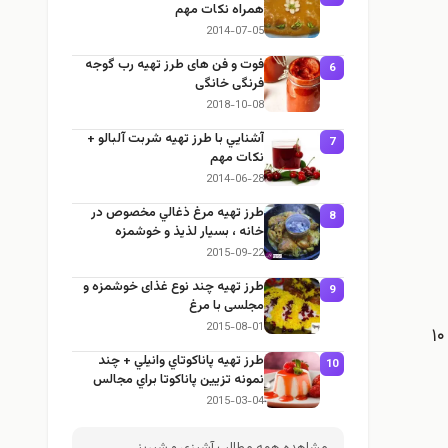
همراه نكات مهم
2014-07-05
فوت و فن های طرز تهیه رب گوجه
6
فرنگی خانگی
2018-10-08
آشنايي با طرز تهيه شربت آلبالو +
7
نكات مهم
2014-06-28
طرز تهيه مرغ ذغالي مخصوص در
8
خانه ، بسيار لذيذ و خوشمزه
2015-09-22
طرز تهيه چند نوع غذای خوشمزه و
9
مجلسی با مرغ
2015-08-01
5-خمیر را بین دو ورقه کاغذ مخصوص شیرینی‌پزی ( کاغذ روغنی) که آردی شده پهن کنید طوری‌که به شکل دایره‌ای به گردی ۱۰
طرز تهيه پاناكوتاي وانيلي + چند
10
نمونه تزيين پاناكوتا براي مجالس
2015-03-04