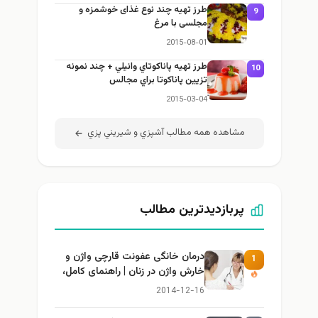
طرز تهيه چند نوع غذای خوشمزه و
9
مجلسی با مرغ
2015-08-01
طرز تهيه پاناكوتاي وانيلي + چند نمونه
10
تزيين پاناكوتا براي مجالس
2015-03-04
مشاهده همه مطالب آشپزي و شيريني پزي
پربازدیدترین مطالب
درمان خانگی عفونت قارچی واژن و
1
خارش واژن در زنان | راهنمای کامل،
ایمن و کاربردی
2014-12-16