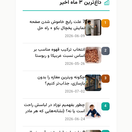
داغ‌ترین ۳ ماه اخیر
7 علت رایج خاموش شدن صفحه
1
نمایش یخچال بکو + راه حل
2026-06-09
انتخاب ترکیب قهوه مناسب بر
2
اساس نسبت عربیکا و ربوستا
2026-05-26
چگونه ویترین مغازه را بدون
3
بازسازی، جذاب‌تر کنیم؟
2026-07-02
چطور بفهمیم نوزاد در لباسش راحت
4
است یا نه؟ (نشانه‌هایی که هر مادر
باید بداند)
2026-06-24