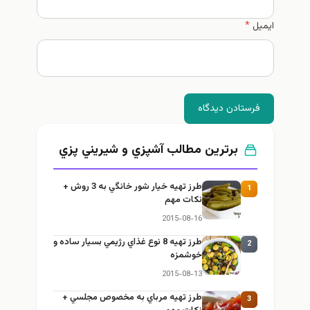
ایمیل
*
فرستادن دیدگاه
برترین مطالب آشپزي و شيريني پزي
طرز تهيه خیار شور خانگي به 3 روش +
1
نكات مهم
2015-08-16
طرز تهيه 8 نوع غذاي رژيمي بسيار ساده و
2
خوشمزه
2015-08-13
طرز تهيه مرباي به مخصوص مجلسي +
3