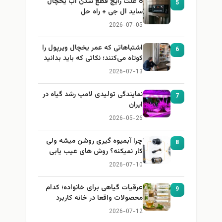
8 علت رایج قطع شدن آب یخچال
5
ساید ال جی + راه حل
2026-07-05
اشتباهاتی که عمر یخچال ویرپول را
6
کوتاه می‌کنند؛ نکاتی که باید بدانید
2026-07-13
نمایندگی تولیدی لامپ رشد گیاه در
7
ایران
2026-05-26
چرا آبمیوه گیری روشن میشه ولی
8
کار نمیکنه؟ روش های عیب یابی
2026-07-10
عرقیات گیاهی برای خانواده؛ کدام
9
محصولات واقعا در خانه کاربرد
دارند؟
2026-07-12