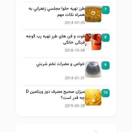
طرز تهيه حلوا مجلسي زعفراني به
7
همراه نكات مهم
2014-07-05
فوت و فن های طرز تهیه رب گوجه
8
فرنگی خانگی
2018-10-08
خواص و مضرات تخم شربتي
9
2014-01-31
میزان صحیح مصرف دوز ویتامین D
10
چه قدر است؟
2019-05-28