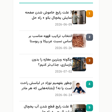
7 علت رایج خاموش شدن صفحه
1
نمایش یخچال بکو + راه حل
2026-06-09
انتخاب ترکیب قهوه مناسب بر
2
اساس نسبت عربیکا و ربوستا
2026-05-26
چگونه ویترین مغازه را بدون
3
بازسازی، جذاب‌تر کنیم؟
2026-07-02
چطور بفهمیم نوزاد در لباسش راحت
4
است یا نه؟ (نشانه‌هایی که هر مادر
باید بداند)
2026-06-24
8 علت رایج قطع شدن آب یخچال
5