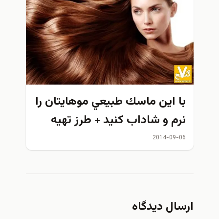
 اين ماسك طبيعي موهايتان را
م و شاداب كنيد + طرز تهيه
2014-09
ال دیدگاه