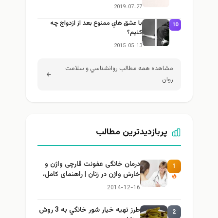
2019-07-27
با عشق هاي ممنوع بعد از ازدواج چه
1
كنيم؟
2015-05-13
مشاهده همه مطالب روانشناسي و سلامت
روان
پربازدیدترین مطالب
درمان خانگی عفونت قارچی واژن و
1
خارش واژن در زنان | راهنمای کامل،
ایمن و کاربردی
2014-12-16
طرز تهيه خیار شور خانگي به 3 روش
2