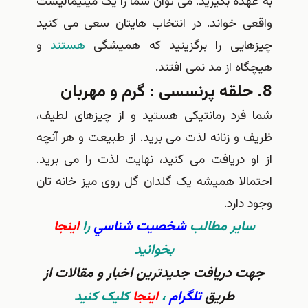
ده بگیرید. می توان شما را یک مینیمالیست
ی خواند. در انتخاب هایتان سعی می کنید
ایی را برگزینید که همیشگی
هستند
و
ه از مد نمی افتند.
فرد رمانتیکی هستید و از چیزهای لطیف،
و زنانه لذت می برید. از طبیعت و هر آنچه
و دریافت می کنید، نهایت لذت را می برید.
الا همیشه یک گلدان گل روی میز خانه تان
دارد.
اير مطالب
شخصيت شناسي
را
اينجا
بخوانيد
 دریافت جدیدترین اخبار و مقالات از
طریق
تلگرام
،
اینجا
کلیک کنید