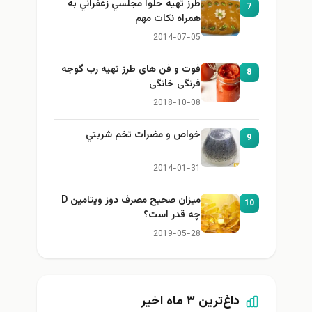
طرز تهيه حلوا مجلسي زعفراني به
7
همراه نكات مهم
2014-07-05
فوت و فن های طرز تهیه رب گوجه
8
فرنگی خانگی
2018-10-08
خواص و مضرات تخم شربتي
9
2014-01-31
میزان صحیح مصرف دوز ویتامین D
1
چه قدر است؟
2019-05-28
داغ‌ترین ۳ ماه اخیر