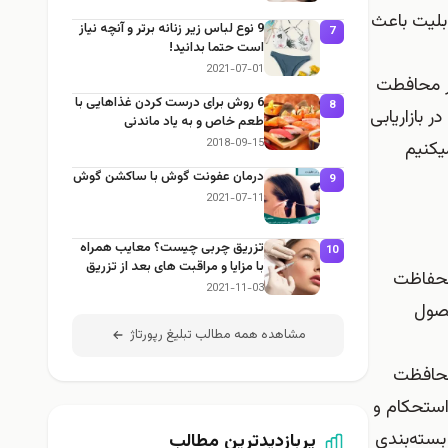
ابلیت باعث
9 نوع لباس زیر زنانه برتر و آنچه نیاز
7
است حتما بدانید!
2021-07-01
ظر محافطت
6 روش برای درست کردن غذاهایی با
8
ر بازاریابی
طعم خاص و به یاد ماندنی
2018-09-15
یکنیم
درمان عفونت گوش با ساکشن گوش
9
2021-07-11
تزریق چربی چیست؟ معایب همراه
10
با مزایا و مراقبت های بعد از تزریق
 محفاظت
چربی
2021-11-03
حصول
مشاهده همه مطالب تبلیغ رپورتاژ
 محافظت
ستحکام و
بسته‌بندی
پربازدیدترین مطالب