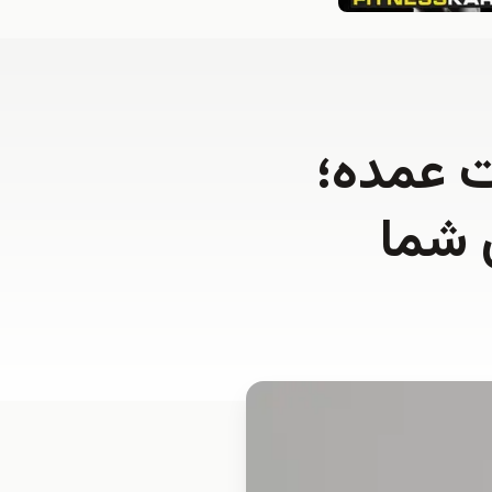
 عمده؛
 شما