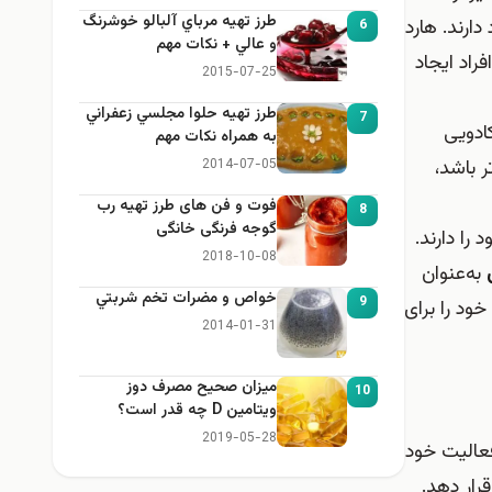
طرز تهيه مرباي آلبالو خوشرنگ
ارند. هارد
6
و عالي + نكات مهم
راد ایجاد
2015-07-25
طرز تهيه حلوا مجلسي زعفراني
7
کادویی
به همراه نكات مهم
 باشد،
2014-07-05
فوت و فن های طرز تهیه رب
8
گوجه فرنگی خانگی
ا دارند.
2018-10-08
به‌عنوان
خواص و مضرات تخم شربتي
9
خود را برای
2014-01-31
میزان صحیح مصرف دوز
10
ویتامین D چه قدر است؟
2019-05-28
سایت فعالیت خود
رار دهد.