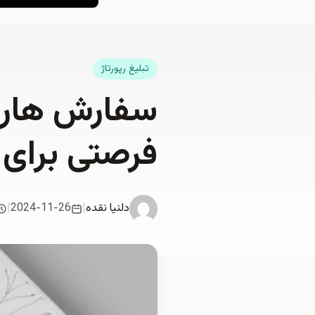
تبلیغ رپورتاژ
سفارش هارد
فرصتی برای 
دلنیا نقدە
|
2024-11-26
|