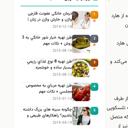
درمان خانگی عفونت قارچی
از هارد
1
واژن و خارش واژن در زنان |
ن
راهنمای کامل، ایمن و کاربردی
2014-12-16
طرز تهيه خیار شور خانگي به 3
2
 هارد
روش + نكات مهم
2015-08-16
می‌کند و
طرز تهيه 8 نوع غذاي رژيمي
3
بسيار ساده و خوشمزه
2015-08-13
طرز تهيه مرباي به مخصوص
4
مجلسي + نكات مهم
از طرف
2015-01-12
به تلسکوپی
چگونه سینه های بزرگ داشته
5
باشیم؟ راهکارهای طبیعی و
تکه متصل
خانگی برای بزرگ کردن سینه
2019-04-19
ز از