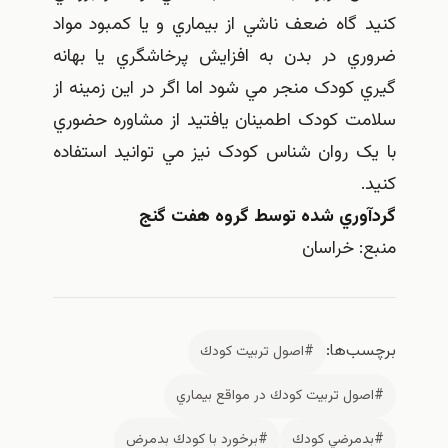
کنيد گاه ضعف ناشي از بيماري و يا کمبود مواد
ضروري در بدن به افزايش پرخاشگري يا بهانه
گيري کودک منجر مي شود اما اگر در اين زمينه از
سلامت کودک اطمينان يافتيد از مشاوره حضوري
با يک روان شناس کودک نيز مي توانيد استفاده
کنيد.
گردآوري شده توسط گروه هفت گنج
منبع: خراسان
برچسب‌ها:
#اصول تربيت كودك
#اصول تربيت كودك در مواقع بيماري
#بدمرضي كودك
#برخورد با كودك بدمرض