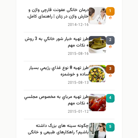
درمان خانگی عفونت قارچی واژن و
1
خارش واژن در زنان | راهنمای کامل،
ایمن و کاربردی
2014-12-16
طرز تهيه خیار شور خانگي به 3 روش
2
+ نكات مهم
2015-08-16
طرز تهيه 8 نوع غذاي رژيمي بسيار
3
ساده و خوشمزه
2015-08-13
طرز تهيه مرباي به مخصوص مجلسي
4
+ نكات مهم
2015-01-12
چگونه سینه های بزرگ داشته
5
باشیم؟ راهکارهای طبیعی و خانگی