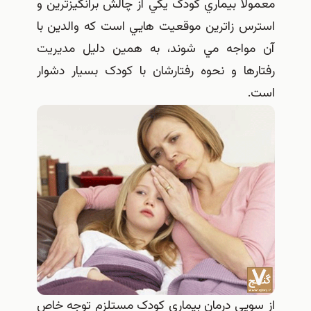
معمولا بيماري کودک يکي از چالش برانگيزترين و
استرس زاترين موقعيت هايي است که والدين با
آن مواجه مي شوند، به همين دليل مديريت
رفتارها و نحوه رفتارشان با کودک بسيار دشوار
است.
از سويي درمان بيماري کودک مستلزم توجه خاص