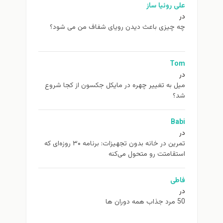
علی روئیا ساز
در
چه چیزی باعث دیدن رویای شفاف من می شود؟
Tom
در
ميل به تغيير چهره در مایکل جکسون از كجا شروع
شد؟
Babi
در
تمرین در خانه بدون تجهیزات: برنامه ۳۰ روزه‌ای که
استقامتت رو متحول می‌کنه
فاطی
در
50 مرد جذاب همه دوران ها