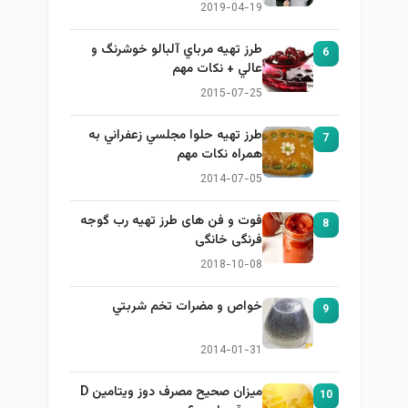
برای بزرگ کردن سینه
2019-04-19
طرز تهيه مرباي آلبالو خوشرنگ و
6
عالي + نكات مهم
2015-07-25
طرز تهيه حلوا مجلسي زعفراني به
7
همراه نكات مهم
2014-07-05
فوت و فن های طرز تهیه رب گوجه
8
فرنگی خانگی
2018-10-08
خواص و مضرات تخم شربتي
9
2014-01-31
میزان صحیح مصرف دوز ویتامین D
10