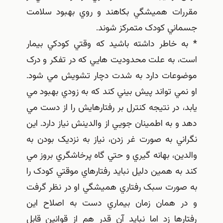
مقررات هميشگي بکاهند و روي بهبود سلامت
جسماني کودک متمرکز شوند.
* به خاطر داشته باشيد که وقتي کودکي بيمار
است، به علت محدوديت هايي که در تفکر و درک
موضوعات دارد به شدت دچار تشويش مي شود.
او نمي تواند پيش بيني کند که به زودي بهبود مي
يابد، در نتيجه کنترل بر رفتارهايش را از دست مي
دهد و به اطمينان جويي از والدينش نياز دارد. اين
نگراني به صورت غر زدن، نياز به نزديک بودن به
والدين، بهانه گيري و حتي گاه پرخاشگري بروز مي
کند به همين دليل نبايد رفتارهاي موقتي کودک را
به صورت سبک رفتاري هميشگي او در نظر گرفت
و در همان زمان بيماري دست به اصلاح اين
رفتارها زد اما نبايد آن قدر هم از قوانين قابل