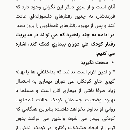
آنان است و از سوي ديگر اين نگراني وجود دارد که
فرزندشان به چنين رفتارهاي دلسوزانه‌اي عادت
کند و پس از بهبود رفتارهاي نامطلوبي را بروز دهد.
در ادامه به چند راهبرد که مي تواند در مديريت
رفتار کودک طي دوران بيماري کمک کند، اشاره
مي کنيم:
سخت نگيريد
* والدين لازم است بدانند که بداخلاقي ها يا بهانه
گيري هاي کودکان طي دوران بيماري به احتمال
زياد صرفا ناشي از بيماري آنان است و مسلما با
بهبود وضعيت جسماني کودک حالات نامطلوب
رواني او تداوم نخواهد داشت؛ بنابراين هنگامي که
کودکي بيمار مي شود، والدين مي توانند بدون
ترس از ايجاد مشکلات رفتاري در کودک اندکي از