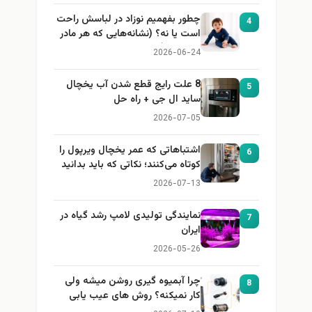
چطور بفهمیم نوزاد در لباسش راحت
4
است یا نه؟ (نشانه‌هایی که هر مادر
باید بداند)
2026-06-24
8 علت رایج قطع شدن آب یخچال
5
ساید ال جی + راه حل
2026-07-05
اشتباهاتی که عمر یخچال ویرپول را
6
کوتاه می‌کنند؛ نکاتی که باید بدانید
2026-07-13
نمایندگی تولیدی لامپ رشد گیاه در
7
ایران
2026-05-26
چرا آبمیوه گیری روشن میشه ولی
8
کار نمیکنه؟ روش های عیب یابی