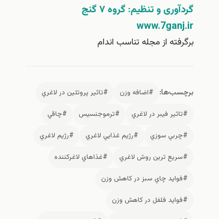
ری و تنظیم: گروه ۷ گنج
www.7gan
ته از مجله تناسب اندام
‌ها:
#اضافه وزن
#تاثير پروتئين در لاغري
ير فيبر در لاغري
#ترموجنسیس
#چاقي
بي سوزي
#رژيم غذايي لاغري
#رژيم لاغري
يع ترين روش لاغري
#غذاهاي لاغركننده
ايد چاي سبز در كاهش وزن
ايد فلفل در كاهش وزن