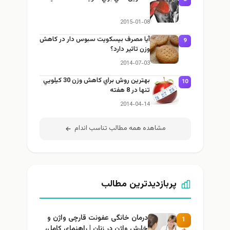
2015-01-08
آيا مصرف بيسكويت سبوس دار در كاهش
9
وزن تاثير دارد؟
2014-07-03
بهترين روش براي كاهش وزن 30 كيلويي
1
تنها در 8 هفته
2014-04-14
مشاهده همه مطالب تناسب اندام
پربازدیدترین مطالب
درمان خانگی عفونت قارچی واژن و
1
خارش واژن در زنان | راهنمای کامل،