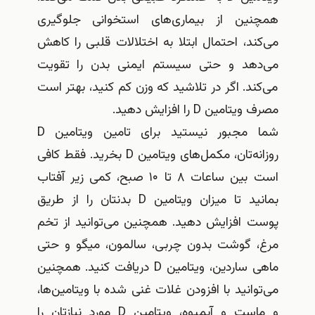
ین از بیماری‌های استخوانی جلوگیری
د، احتمال ابتلا به اختلالات قلبی را کاهش
هد و حتی سیستم ایمنی بدن را تقویت
د. اگر در تلاشید که وزن کم کنید، بهتر است
مین D را افزایش دهید.
شما مجبور نیستید برای تامین ویتامین D
روزانه‌تان، مکمل‌های ویتامین ‏D بخرید. فقط کافی
است بین ساعات ۸ تا ۱۰ صبح، کمی زیر آفتاب
بمانید تا میزان ویتامین D بدنتان را از طریق
 افزایش دهید. همچنین می‌توانید از تخم
 گوشت بدون چربی، سالمون، میگو و حتی
ماهی ساردین، ویتامین D دریافت کنید. همچنین
انید با افزودن غلات غنی شده با ویتامین‌ها،
و ماست و آبمیوه، ویتامین D مورد نیازتان را