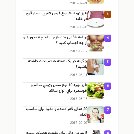
بگیریم؟
2015-02-21
طرز تهيه يك نوع قرص لاغري بسيار قوي
3
در خانه
2015-03-05
برنامه غذایی بدنسازی : باید چه بخورید و
4
از چه اجتناب کنید ؟
2018-12-17
چگونه در یک هفته شکم تخت داشته
5
باشیم؟
2018-03-11
طرز تهيه 10 نوع سس رژيمي سالم و
6
خوشمزه براي انواع سالاد
2015-08-15
20 غذای لاغر کننده و مفید برای تناسب
7
اندام
2017-02-07
5 تمرين عالي براي تقويت عضلات سينه
8