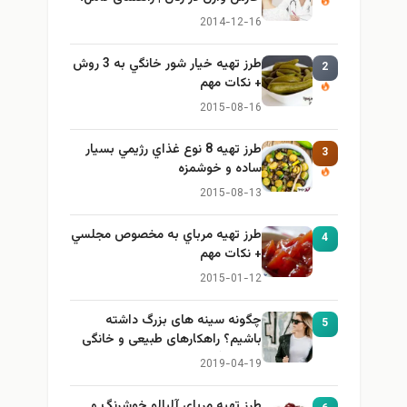
ایمن و کاربردی
2014-12-16
طرز تهيه خیار شور خانگي به 3 روش
2
+ نكات مهم
2015-08-16
طرز تهيه 8 نوع غذاي رژيمي بسيار
3
ساده و خوشمزه
2015-08-13
طرز تهيه مرباي به مخصوص مجلسي
4
+ نكات مهم
2015-01-12
چگونه سینه های بزرگ داشته
5
باشیم؟ راهکارهای طبیعی و خانگی
برای بزرگ کردن سینه
2019-04-19
طرز تهيه مرباي آلبالو خوشرنگ و