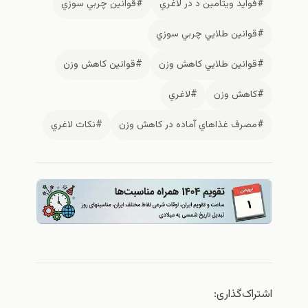
يد ويتامين د در لاغري
#قوانين چربي سوزي
انين طلايي چربي سوزي
انين طلايي كاهش وزن
#قوانين كاهش وزن
هش وزن
#لاغري
رف غذاهاي آماده در كاهش وزن
#نكات لاغري
ک‌گذاری: