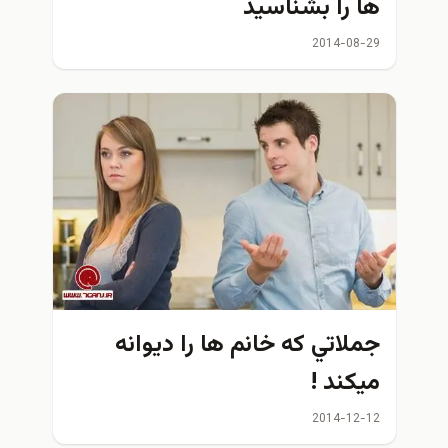
 را بشناسيد
2014-08
لاتي كه خانم ها را ديوانه
كند !
2014-12