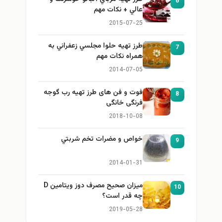
6
عالي + نكات مهم
2015-07-25
طرز تهيه حلوا مجلسي زعفراني به
7
همراه نكات مهم
2014-07-05
فوت و فن های طرز تهیه رب گوجه
8
فرنگی خانگی
2018-10-08
خواص و مضرات تخم شربتي
9
2014-01-31
میزان صحیح مصرف دوز ویتامین D
1
چه قدر است؟
2019-05-28