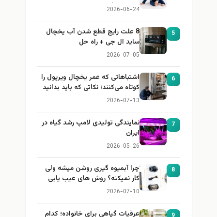
باید بداند)
2026-06-24
8 علت رایج قطع شدن آب یخچال
5
ساید ال جی + راه حل
2026-07-05
اشتباهاتی که عمر یخچال ویرپول را
6
کوتاه می‌کنند؛ نکاتی که باید بدانید
2026-07-13
نمایندگی تولیدی لامپ رشد گیاه در
7
ایران
2026-05-26
چرا آبمیوه گیری روشن میشه ولی
8
کار نمیکنه؟ روش های عیب یابی
2026-07-10
عرقیات گیاهی برای خانواده؛ کدام
9