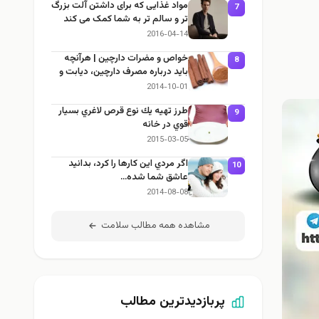
مواد غذایی که برای داشتن آلت بزرگ
7
تر و سالم تر به شما کمک می کند
2016-04-14
خواص و مضرات دارچین | هرآنچه
8
باید درباره مصرف دارچین، دیابت و
لاغری بدانید
2014-10-01
طرز تهيه يك نوع قرص لاغري بسيار
9
قوي در خانه
2015-03-05
اگر مردي اين كارها را كرد، بدانيد
10
عاشق شما شده…
2014-08-08
مشاهده همه مطالب سلامت
پربازدیدترین مطالب