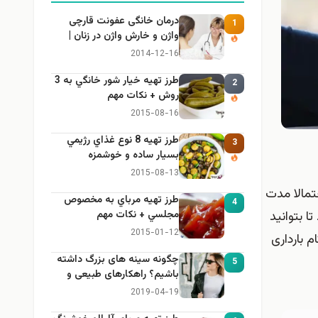
درمان خانگی عفونت قارچی
1
واژن و خارش واژن در زنان |
راهنمای کامل، ایمن و کاربردی
2014-12-16
طرز تهيه خیار شور خانگي به 3
2
روش + نكات مهم
2015-08-16
طرز تهيه 8 نوع غذاي رژيمي
3
بسيار ساده و خوشمزه
2015-08-13
تمالا مدت
طرز تهيه مرباي به مخصوص
4
ا بتوانید
مجلسي + نكات مهم
2015-01-12
م بارداری
چگونه سینه های بزرگ داشته
5
باشیم؟ راهکارهای طبیعی و
خانگی برای بزرگ کردن سینه
2019-04-19