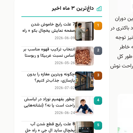
داغ‌ترین ۳ ماه اخیر
ین دوران
7 علت رایج خاموش شدن
1
باکتری در
صفحه نمایش یخچال بکو + راه
نیز توجه
حل
2026-06-09
 خاطر
انتخاب ترکیب قهوه مناسب بر
2
 طور کل
اساس نسبت عربیکا و ربوستا
2026-05-26
 راحت نوش
چگونه ویترین مغازه را بدون
3
بازسازی، جذاب‌تر کنیم؟
2026-07-02
چطور بفهمیم نوزاد در لباسش
4
راحت است یا نه؟ (نشانه‌هایی
که هر مادر باید بداند)
2026-06-24
8 علت رایج قطع شدن آب
5
یخچال ساید ال جی + راه حل