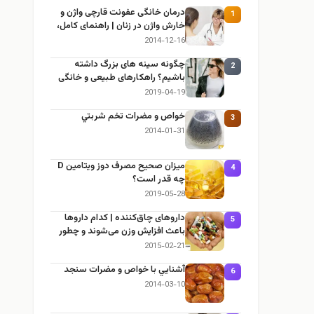
درمان خانگی عفونت قارچی واژن و
1
خارش واژن در زنان | راهنمای کامل،
ایمن و کاربردی
2014-12-16
چگونه سینه های بزرگ داشته
2
باشیم؟ راهکارهای طبیعی و خانگی
برای بزرگ کردن سینه
2019-04-19
خواص و مضرات تخم شربتي
3
2014-01-31
میزان صحیح مصرف دوز ویتامین D
4
چه قدر است؟
2019-05-28
داروهای چاق‌کننده | کدام داروها
5
باعث افزایش وزن می‌شوند و چطور
جلوش را بگیریم؟
2015-02-21
آشنايي با خواص و مضرات سنجد
6
2014-03-10