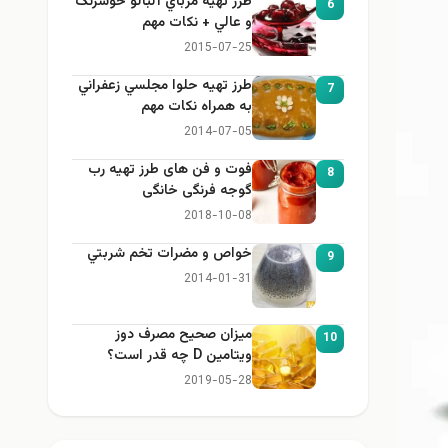
طرز تهيه مرباي آلبالو خوشرنگ
6
و عالي + نكات مهم
2015-07-25
طرز تهيه حلوا مجلسي زعفراني
7
به همراه نكات مهم
2014-07-05
فوت و فن های طرز تهیه رب
8
گوجه فرنگی خانگی
2018-10-08
خواص و مضرات تخم شربتي
9
2014-01-31
میزان صحیح مصرف دوز
10
ویتامین D چه قدر است؟
2019-05-28