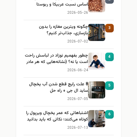
اساس نسبت عربیکا و ربوستا
2026-05-26
چگونه ویترین مغازه را بدون
3
بازسازی، جذاب‌تر کنیم؟
2026-07-02
چطور بفهمیم نوزاد در لباسش راحت
4
است یا نه؟ (نشانه‌هایی که هر مادر
باید بداند)
2026-06-24
8 علت رایج قطع شدن آب یخچال
5
ساید ال جی + راه حل
2026-07-05
اشتباهاتی که عمر یخچال ویرپول را
6
کوتاه می‌کنند؛ نکاتی که باید بدانید
2026-07-13