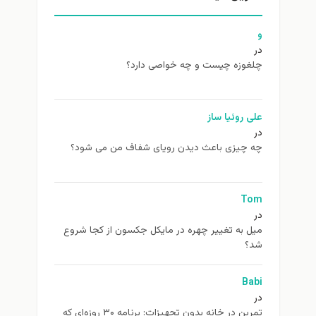
غوزه چیست و چه خواصی دارد؟
ی روئیا ساز
 چیزی باعث دیدن رویای شفاف من می شود؟
To
ل به تغيير چهره در مایکل جکسون از كجا شروع
د؟
Ba
تمرین در خانه بدون تجهیزات: برنامه ۳۰ روزه‌ای که