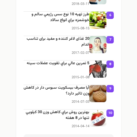
2018-03-11
طرز تهيه 10 نوع سس رژيمي سالم و
6
خوشمزه براي انواع سالاد
2015-08-15
20 غذای لاغر کننده و مفید برای تناسب
7
اندام
2017-02-07
5 تمرين عالي براي تقويت عضلات سينه
8
2015-01-08
آيا مصرف بيسكويت سبوس دار در كاهش
9
وزن تاثير دارد؟
2014-07-03
بهترين روش براي كاهش وزن 30 كيلويي
1
تنها در 8 هفته
2014-04-14