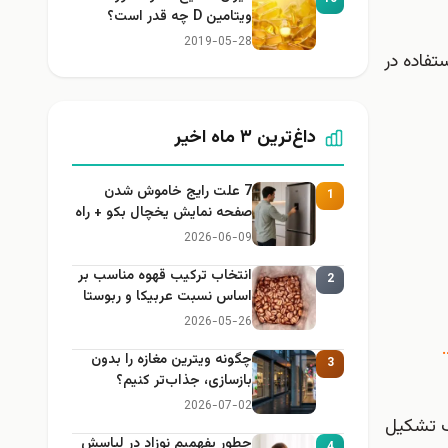
ویتامین D چه قدر است؟
2019-05-28
ین روغن مورد استفاده در
داغ‌ترین ۳ ماه اخیر
7 علت رایج خاموش شدن
1
صفحه نمایش یخچال بکو + راه
حل
2026-06-09
انتخاب ترکیب قهوه مناسب بر
2
اساس نسبت عربیکا و ربوستا
2026-05-26
چگونه ویترین مغازه را بدون
3
بازسازی، جذاب‌تر کنیم؟
2026-07-02
بیشترشان از اسید اولئیک تشکیل
چطور بفهمیم نوزاد در لباسش
4