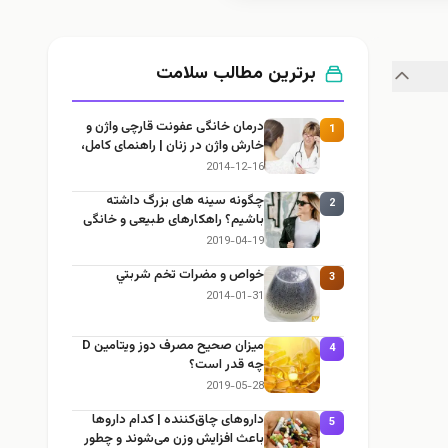
برترین مطالب سلامت
درمان خانگی عفونت قارچی واژن و
1
خارش واژن در زنان | راهنمای کامل،
ایمن و کاربردی
2014-12-16
چگونه سینه های بزرگ داشته
2
باشیم؟ راهکارهای طبیعی و خانگی
برای بزرگ کردن سینه
2019-04-19
خواص و مضرات تخم شربتي
3
2014-01-31
میزان صحیح مصرف دوز ویتامین D
4
چه قدر است؟
2019-05-28
داروهای چاق‌کننده | کدام داروها
5
باعث افزایش وزن می‌شوند و چطور