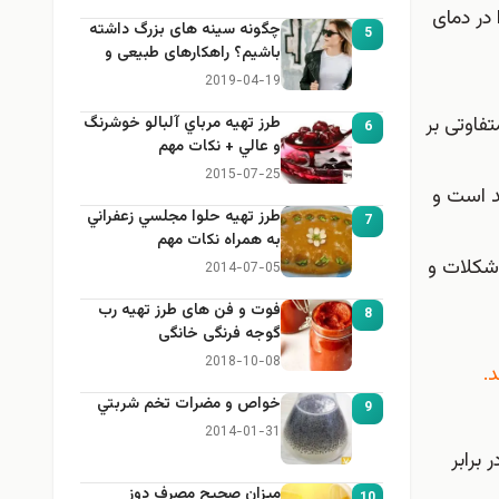
ها را در دمای
چگونه سینه های بزرگ داشته
5
باشیم؟ راهکارهای طبیعی و
خانگی برای بزرگ کردن سینه
2019-04-19
فاوتی بر
طرز تهيه مرباي آلبالو خوشرنگ
6
و عالي + نكات مهم
2015-07-25
د است و
طرز تهيه حلوا مجلسي زعفراني
7
به همراه نكات مهم
شکلات و
2014-07-05
فوت و فن های طرز تهیه رب
8
گوجه فرنگی خانگی
2018-10-08
.
خواص و مضرات تخم شربتي
9
2014-01-31
ها در برابر
میزان صحیح مصرف دوز
10