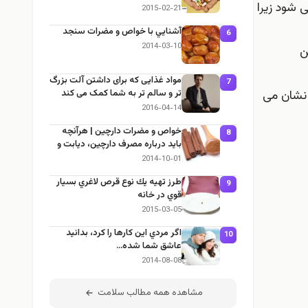
الم یاد می شود زیرا
جلوش را بگیریم؟
2015-02-21
آشنايي با خواص و مضرات سنجد
6
2014-03-10
ن
مواد غذایی که برای داشتن آلت بزرگ
7
 نشان می
تر و سالم تر به شما کمک می کند
2016-04-14
خواص و مضرات دارچین | هرآنچه
8
باید درباره مصرف دارچین، دیابت و
لاغری بدانید
2014-10-01
طرز تهيه يك نوع قرص لاغري بسيار
9
قوي در خانه
2015-03-05
اگر مردي اين كارها را كرد، بدانيد
10
عاشق شما شده…
2014-08-08
مشاهده همه مطالب سلامت