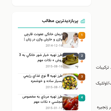
پربازدیدترین مطالب
درمان خانگی عفونت قارچی
1
واژن و خارش واژن در زنان |
راهنمای کامل، ایمن و کاربردی
2014-12-16
طرز تهيه خیار شور خانگي به 3
2
روش + نكات مهم
 ترکیبات
2015-08-16
طرز تهيه 8 نوع غذاي رژيمي
3
بسيار ساده و خوشمزه
 اولئیک اسید) و استئاریک/اولئیک
2015-08-13
طرز تهيه مرباي به مخصوص
4
مجلسي + نكات مهم
ه در زنجیره
2015-01-12