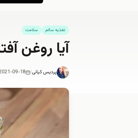
تغذيه سالم
سلامت
آیا روغن آف
پردیس کیانی
|
2021-09-18