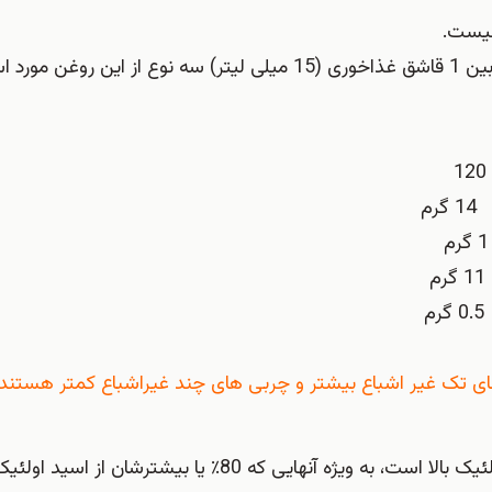
نیست.
اطلاعات زیر تفاوت های اصلی در ترکیب اسیدهای چرب را بین 1 قاشق غذاخوری (15 میلی لیتر) سه نوع از ا
 های تک غیر اشباع بیشتر و چربی های چند غیراشباع کمتر هستند.
تمام مزایای ادعایی روغن های آفتابگردان مربوط به انواع اولئیک بالا است، به ویژه آنهایی که 80٪ یا 