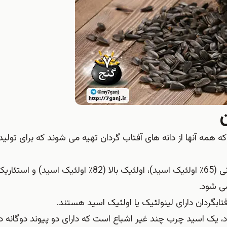
 همه آنها از دانه های آفتاب گردان تهیه می شوند که برای تولید
اینها شامل لینولئیک بالا (68٪ لینولئیک اسید)، اولئیک میانی (65٪ اولئیک اسید)، اولئیک بالا (82٪
ابگردان دارای لینولئیک یا اولئیک اسید هستند.
اً به عنوان امگا 6 شناخته می شود، یک اسید چرب چند غیر اشباع است که دارای دو پیوند دوگان