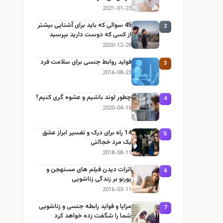
2021-01-23
45 سوالی که باید برای آشنایی بیشتر
2
از کسی که دوست دارید بپرسید
2020-12-28
فواید روابط جنسی برای سلامت فرد
3
2016-08-23
چطور لوند باشیم و عشوه گری کنیم؟
4
2020-04-16
14 راه برای درک و تفسیر ابراز عشق
5
یک مرد خجالتی
2018-08-11
اثرات دیدن فیلم های مستهجن و
6
پورنو بر زندگی زناشویی
2016-03-11
مزایا و فواید رابطه جنسی و زناشویی
7
شما را شگفت زده خواهد کرد