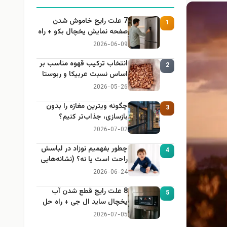
7 علت رایج خاموش شدن
1
صفحه نمایش یخچال بکو + راه
حل
2026-06-09
انتخاب ترکیب قهوه مناسب بر
2
اساس نسبت عربیکا و ربوستا
2026-05-26
چگونه ویترین مغازه را بدون
3
بازسازی، جذاب‌تر کنیم؟
2026-07-02
چطور بفهمیم نوزاد در لباسش
4
راحت است یا نه؟ (نشانه‌هایی
که هر مادر باید بداند)
2026-06-24
8 علت رایج قطع شدن آب
5
یخچال ساید ال جی + راه حل
2026-07-05