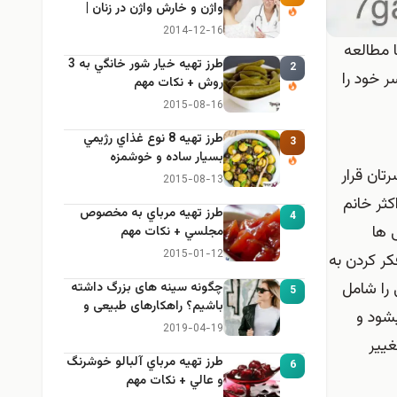
واژن و خارش واژن در زنان |
راهنمای کامل، ایمن و کاربردی
2014-12-16
 مطالعه
طرز تهيه خیار شور خانگي به 3
2
 خود را
روش + نكات مهم
2015-08-16
طرز تهيه 8 نوع غذاي رژيمي
3
بسيار ساده و خوشمزه
تان قرار
2015-08-13
کثر خانم
طرز تهيه مرباي به مخصوص
4
 ها
مجلسي + نكات مهم
2015-01-12
کر کردن به
را شامل
چگونه سینه های بزرگ داشته
5
باشیم؟ راهکارهای طبیعی و
شود و
خانگی برای بزرگ کردن سینه
2019-04-19
غییر
طرز تهيه مرباي آلبالو خوشرنگ
6
و عالي + نكات مهم