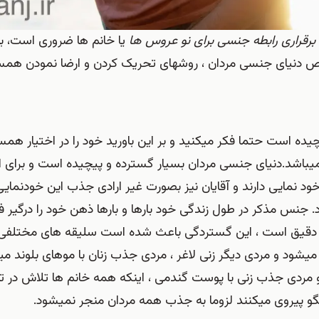
رقراری رابطه جنسی برای نو عروس ها
یا خانم ها ضروری است، با
 دنیای جنسی مردان ، روشهای تحریک کردن و ارضا نمودن همسر
ه است حتما فکر میکنید و بر این باورید خود را در اختیار همسر
نمیباشد.دنیای جنسی مردان بسیار گسترده و پیچیده است و برای ا
ود نمایی دارند و آقایان نیز بصورت غیر ارادی جذب این خودنمایی
 جنس مذکر در طول زندگی خود بارها و بارها ذهن خود را درگیر ف
و دقیق است ، این گستردگی باعث شده است سلیقه های مختلفی 
یشود و مردی دیگر زنی لاغر ، مردی جذب زنان با موهای بلوند می
ردی جذب زنی با پوست گندمی ، اینکه همه خانم ها تلاش در ت
لگو پیروی میکنند لزوما به جذب همه مردان منجر نمیشود.