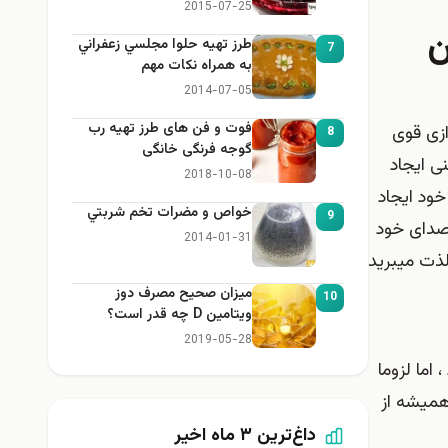
2015-07-25
ن
طرز تهيه حلوا مجلسي زعفراني
7
به همراه نكات مهم
2014-07-05
فوت و فن های طرز تهیه رب
ازی قوی
8
گوجه فرنگی خانگی
ی ایجاد
2018-10-08
ود ایجاد
خواص و مضرات تخم شربتي
9
صدای خود
2014-01-31
لذت میبرید
میزان صحیح مصرف دوز
10
ویتامین D چه قدر است؟
2019-05-28
ما لزوما
همیشه از
داغ‌ترین ۳ ماه اخیر