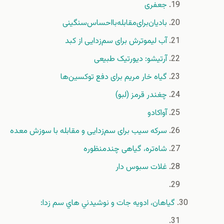
جعفری
بادیان‌برای‌مقابله‌با‌احساس‌سنگینی
آب لیموترش برای سم‌زدایی از کبد
آرتیشو: دیورتیک طبیعی
گیاه خار مریم برای دفع توکسین‌ها
چغندر قرمز (لبو)
آواکادو
سرکه سیب برای سم‌زدایی و مقابله با سوزش معده
شاه‌تره، گیاهی چندمنظوره
غلات سبوس دار
گياهان، ادويه جات و نوشيدني هاي سم زدا: