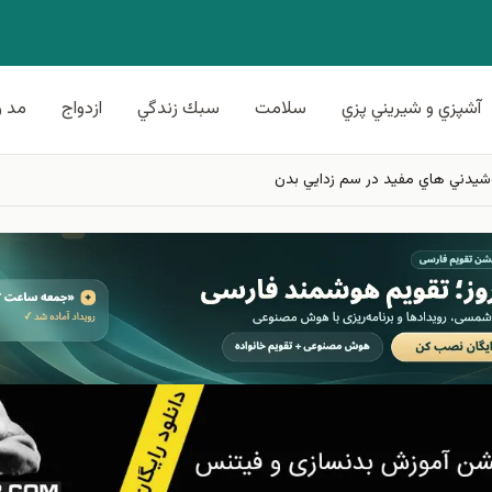
آشپزي و شيريني پزي
سلامت
سبك زندگي
ازدواج
مد و
وشيدني هاي مفيد در سم زدايي بدن