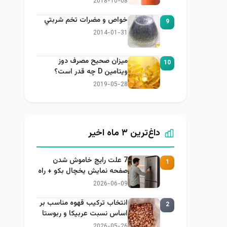
2018-10-08
خواص و مضرات تخم شربتي
9
2014-01-31
میزان صحیح مصرف دوز
10
ویتامین D چه قدر است؟
2019-05-28
داغ‌ترین ۳ ماه اخیر
7 علت رایج خاموش شدن
1
صفحه نمایش یخچال بکو + راه
حل
2026-06-09
انتخاب ترکیب قهوه مناسب بر
2
اساس نسبت عربیکا و ربوستا
2026-05-26