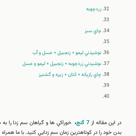
زردچوبه
چاي سبز
نوشيدني ليمو + زنجبيل + عسل و آب
نوشيدني زردچوبه + زنجبيل + ليمو و عسل
چاي رازيانه + كتان + زيره و گشنيز
در اين مقاله از
7 گنج
،
خوراكي ها و گياهان سم زدا را به ش
بدن خود را در كوتاهترين زمان سم زدايي كنيد. با ما همراه