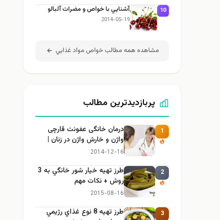
آشنايي با خواص و مضرات آلبالو
10
2014-05-19
مشاهده همه مطالب خواص مواد غذايي
پربازدیدترین مطالب
درمان خانگی عفونت قارچی
1
واژن و خارش واژن در زنان |
راهنمای کامل، ایمن و کاربردی
2014-12-16
طرز تهيه خیار شور خانگي به 3
2
روش + نكات مهم
2015-08-16
طرز تهيه 8 نوع غذاي رژيمي
3