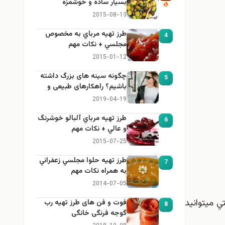
بسيار ساده و خوشمزه
2015-08-13
طرز تهيه مرباي به مخصوص
4
مجلسي + نكات مهم
2015-01-12
چگونه سینه های بزرگ داشته
5
باشیم؟ راهکارهای طبیعی و
خانگی برای بزرگ کردن سینه
2019-04-19
طرز تهيه مرباي آلبالو خوشرنگ
6
و عالي + نكات مهم
2015-07-25
طرز تهيه حلوا مجلسي زعفراني
7
به همراه نكات مهم
2014-07-05
ي ميتوانيد
فوت و فن های طرز تهیه رب
8
گوجه فرنگی خانگی