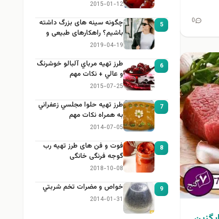
2015-01-12
0
چگونه سینه های بزرگ داشته
5
باشیم؟ راهکارهای طبیعی و
خانگی برای بزرگ کردن سینه
2019-04-19
طرز تهيه مرباي آلبالو خوشرنگ
6
و عالي + نكات مهم
2015-07-25
طرز تهيه حلوا مجلسي زعفراني
7
به همراه نكات مهم
2014-07-05
فوت و فن های طرز تهیه رب
8
گوجه فرنگی خانگی
2018-10-08
خواص و مضرات تخم شربتي
9
2014-01-31
ايگزين