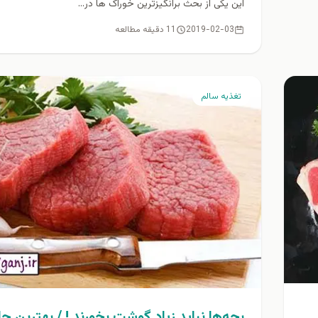
این یکی از بحث برانگیزترین خوراک ها در...
2019-02-03
11 دقیقه مطالعه
تغذيه سالم
بچه‌ها نباید زیاد گوشت بخورند ! / بهترين ج