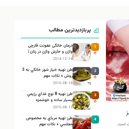
پربازدیدترین مطالب
درمان خانگی عفونت قارچی
1
واژن و خارش واژن در زنان |
راهنمای کامل، ایمن و کاربردی
2014-12-16
طرز تهيه خیار شور خانگي به 3
2
روش + نكات مهم
2015-08-16
طرز تهيه 8 نوع غذاي رژيمي
3
بسيار ساده و خوشمزه
2015-08-13
ز
طرز تهيه مرباي به مخصوص
4
مجلسي + نكات مهم
گ است.