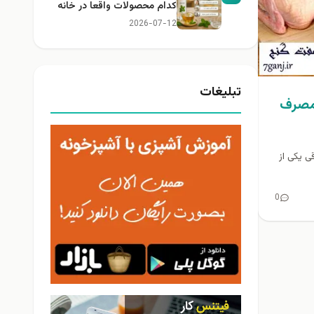
کدام محصولات واقعا در خانه
کاربرد دارند؟
2026-07-12
تبلیغات
 مصرف
ی یکی از
0