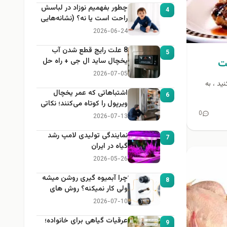
چطور بفهمیم نوزاد در لباسش
4
راحت است یا نه؟ (نشانه‌هایی
که هر مادر باید بداند)
2026-06-24
8 علت رایج قطع شدن آب
5
ت
یخچال ساید ال جی + راه حل
2026-07-05
د ، به
اشتباهاتی که عمر یخچال
6
ویرپول را کوتاه می‌کنند؛ نکاتی
0
که باید بدانید
2026-07-13
نمایندگی تولیدی لامپ رشد
7
گیاه در ایران
2026-05-26
چرا آبمیوه گیری روشن میشه
8
ولی کار نمیکنه؟ روش های
عیب یابی
2026-07-10
عرقیات گیاهی برای خانواده؛
9