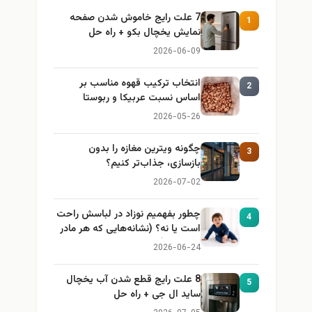
7 علت رایج خاموش شدن صفحه
1
نمایش یخچال بکو + راه حل
2026-06-09
انتخاب ترکیب قهوه مناسب بر
2
اساس نسبت عربیکا و ربوستا
2026-05-26
چگونه ویترین مغازه را بدون
3
بازسازی، جذاب‌تر کنیم؟
2026-07-02
چطور بفهمیم نوزاد در لباسش راحت
4
است یا نه؟ (نشانه‌هایی که هر مادر
باید بداند)
2026-06-24
8 علت رایج قطع شدن آب یخچال
5
ساید ال جی + راه حل