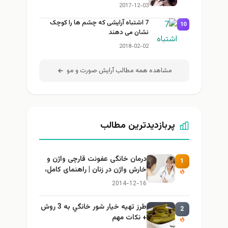
2017-12-03
7 اشتباه آرایشی که چشم ها را کوچک
10
نشان می دهند
2018-02-02
مشاهده همه مطالب آرايش صورت و مو
پربازدیدترین مطالب
درمان خانگی عفونت قارچی واژن و
1
خارش واژن در زنان | راهنمای کامل،
ایمن و کاربردی
2014-12-16
طرز تهيه خیار شور خانگي به 3 روش
2
+ نكات مهم