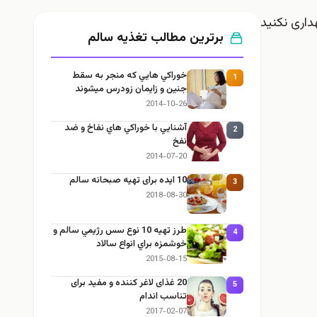
داری نکنید
برترین مطالب تغذيه سالم
خوراكي هايي كه منجر به سقط
1
جنين و زايمان زودرس ميشوند
2014-10-26
آشنايي با خوراكي هاي نفاخ و ضد
2
نفخ
2014-07-20
10 ایده برای تهیه صبحانه سالم
3
2018-08-30
طرز تهيه 10 نوع سس رژيمي سالم و
4
خوشمزه براي انواع سالاد
2015-08-15
20 غذای لاغر کننده و مفید برای
5
تناسب اندام
2017-02-07