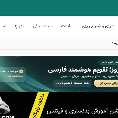
آشپزي و شيريني پزي
سلامت
سبك زندگي
ازدواج
مد و
يم؟