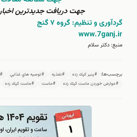
جهت دریافت جدیدترین اخبار 
گردآوری و تنظیم: گروه ۷ گنج
www.7ganj.ir
منبع: دكتر سلام
برچسب‌ها:
#پنير كپك زده
#تغذيه
#توصيه هاي غذايي
#س
#عوارض خوردن ماست كپك زده
#ماست
#ماست كپك زده