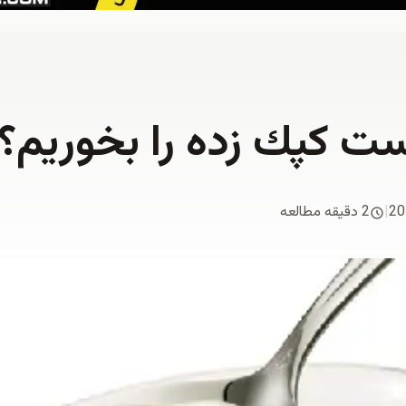
است كپك زده را بخوريم؟
20
|
2 دقیقه مطالعه