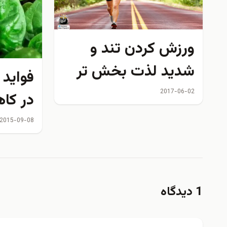
ورزش کردن تند و
شدید لذت بخش تر
فوايد 
است یا ورزش های
2017-06-02
در كا
آرام تر؟
2015-09-08
1 دیدگاه