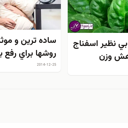
ساده ترين و موثر
بي نظير اسفناج
روشها براي رفع ب
هش وزن
خوابي و بد خواب
2014-12-25