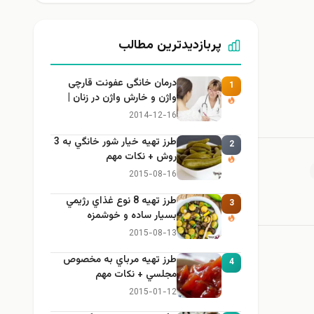
پربازدیدترین مطالب
درمان خانگی عفونت قارچی
1
واژن و خارش واژن در زنان |
راهنمای کامل، ایمن و کاربردی
2014-12-16
طرز تهيه خیار شور خانگي به 3
2
روش + نكات مهم
2015-08-16
طرز تهيه 8 نوع غذاي رژيمي
3
بسيار ساده و خوشمزه
2015-08-13
طرز تهيه مرباي به مخصوص
4
مجلسي + نكات مهم
2015-01-12