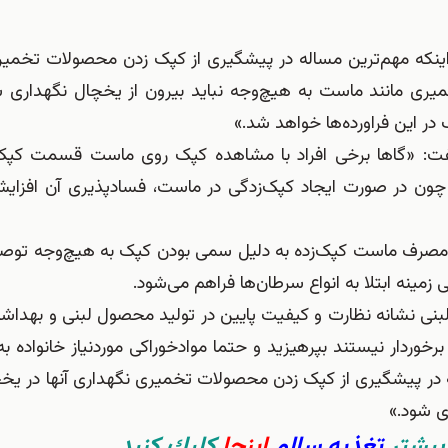
ینکه مهم‌ترین مساله در پیشگیری از کپک زدن محصولات تخمیر
ی مانند ماست به هیچ‌وجه نباید بیرون از یخچال نگهداری ش
 در این فراورده‌ها خواهد شد.»
گفت: «گاها برخی افراد با مشاهده کپک روی ماست قسمت کپک‌ز
ون در صورت ایجاد کپک‌زدگی در ماست، فسادپذیری آن افزایش 
 مصرف ماست کپک‌زده به دلیل سمی بودن کپک به هیچ‌وجه توصی
 زمینه ابتلا به انواع سرطان‌ها فراهم می‌شود.
 لبنی نشانه نظارت و کیفیت پایین در تولید محصول لبنی و بهدا
خوردار نیستند بپرهیزید و حتما موادخوراکی موردنیاز خانواده به 
ته در پیشگیری از کپک زدن محصولات تخمیری نگهداری آنها در ی
بيشتر
تغذيه سالم
اينجا
كليك كنيد