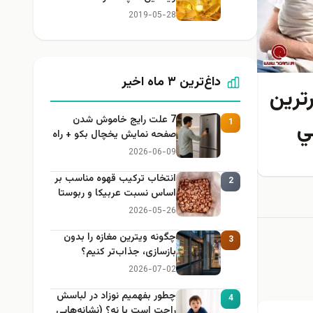
2019-05-28
داغ‌ترین ۳ ماه اخیر
ترين
7 علت رایج خاموش شدن
ي
1
صفحه نمایش یخچال بکو + راه
حل
2026-06-09
ي
انتخاب ترکیب قهوه مناسب بر
2
اساس نسبت عربیکا و ربوستا
2026-05-26
چگونه ویترین مغازه را بدون
3
بازسازی، جذاب‌تر کنیم؟
2026-07-02
چطور بفهمیم نوزاد در لباسش
4
راحت است یا نه؟ (نشانه‌هایی