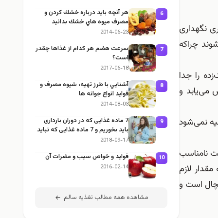
هر آنچه بايد درباره خشك كردن و
6
مصرف ميوه هاي خشك بدانيد
ی نگهداری
2014-06-23
وند چراکه
سرعت هضم هر کدام از غذاها چقدر
7
است؟
2017-06-18
ده را جدا
آشنايي با طرز تهيه، شيوه مصرف و
8
می‌یابد و
فوايد انواع جوانه ها
2014-08-03
ه نمی‌شود
7 ماده غذایی که در دوران بارداری
9
باید بخوریم و 7 ماده غذایی که نباید
بخوریم
2018-09-17
شت نامناسب
فواید و خواص سیب و مضرات آن
10
مقدار لازم
2016-02-14
خچال است و
مشاهده همه مطالب تغذيه سالم