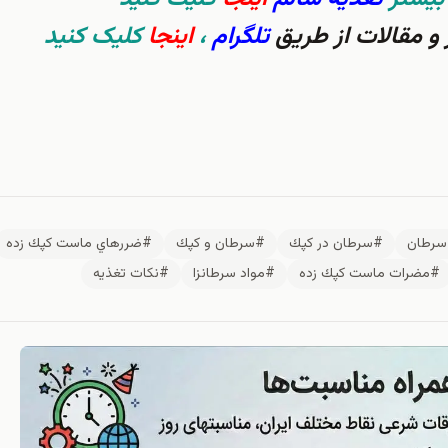
و مقالات از طریق
تلگرام
،
اینجا
کلیک کنید
رطان
#سرطان در كپك
#سرطان و كپك
#ضررهاي ماست كپك زده
#مضرات ماست كپك زده
#مواد سرطانزا
#نكات تغذيه