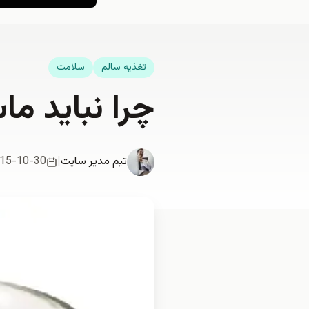
تغذيه سالم
سلامت
چرا نبايد م
تیم مدیر سایت
|
15-10-30