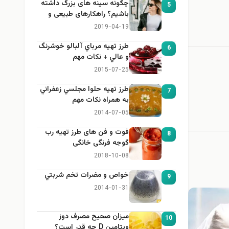
چگونه سینه های بزرگ داشته
5
باشیم؟ راهکارهای طبیعی و
خانگی برای بزرگ کردن سینه
2019-04-19
طرز تهيه مرباي آلبالو خوشرنگ
6
و عالي + نكات مهم
2015-07-25
طرز تهيه حلوا مجلسي زعفراني
7
به همراه نكات مهم
2014-07-05
فوت و فن های طرز تهیه رب
8
گوجه فرنگی خانگی
2018-10-08
خواص و مضرات تخم شربتي
9
2014-01-31
میزان صحیح مصرف دوز
10
ویتامین D چه قدر است؟