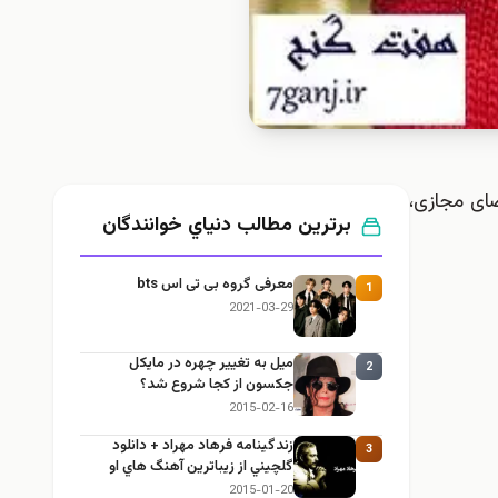
ضای مجازی،
برترین مطالب دنياي خوانندگان
معرفی گروه بی تی اس bts
1
2021-03-29
ميل به تغيير چهره در مایکل
2
جکسون از كجا شروع شد؟
2015-02-16
زندگينامه فرهاد مهراد + دانلود
3
گلچيني از زيباترين آهنگ هاي او
2015-01-20