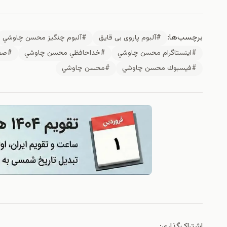
برچسب‌ها:
#آلبوم پاروی بی قایق
#آلبوم چنگيز محسن چاوشي
#اينستاگرام محسن چاوشي
#خداحافظي محسن چاوشي
#صف
#فيسبوك محسن چاوشي
#محسن چاوشي
اشتراک‌گذاری: