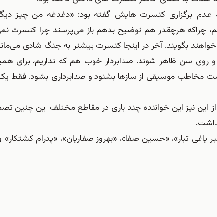
اره عدم برگزاری کنسرت هایش گفته بود: «دغدغه من چیز دی
، چراکه هرچقدر هم توضیح بدهم باز می‌پرسند چرا کنسرت نم
ی‌خواهند بگویند. آخر در اینجا کنسرت بیشتر به جنگ شادی می‌مان
د و روی سن ظاهر شوند. صدابردار خوب هم که نداریم، برای هم
است مخاطب موسیقی از سازها بشنود و صدابرداری بشود. فقط یک ک
 این نیز این خواننده چند باری در مقاطع مختلف این چنین تصم
داشت.
بر یاغی تبار»، «حسین صفا»، «بهروز صفاریان»، «پدرام کشتکار» و