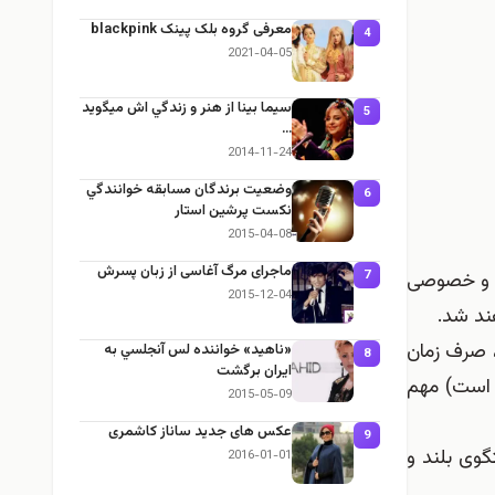
معرفی گروه بلک پینک blackpink
4
2021-04-05
سيما بينا از هنر و زندگي اش ميگويد
5
…
2014-11-24
وضعيت برندگان مسابقه خوانندگي
6
نکست پرشین استار
2015-04-08
ماجرای مرگ آغاسی از زبان پسرش
7
 و خصوصی
2015-12-04
ند شد.
، صرف زمان
«ناهید» خواننده لس آنجلسي به
8
ايران برگشت
ه است) مهم
2015-05-09
عکس های جدید ساناز کاشمری
9
گوی بلند و
2016-01-01