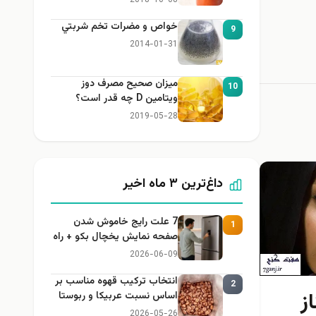
2018-10-08
خواص و مضرات تخم شربتي
9
2014-01-31
میزان صحیح مصرف دوز
10
ویتامین D چه قدر است؟
2019-05-28
داغ‌ترین ۳ ماه اخیر
7 علت رایج خاموش شدن
1
صفحه نمایش یخچال بکو + راه
حل
2026-06-09
انتخاب ترکیب قهوه مناسب بر
2
ز
اساس نسبت عربیکا و ربوستا
2026-05-26