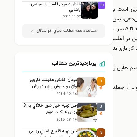
خاطرات مریم قاسمی از مرتضي
10
گری است و
پاشايي
2014-11-22
ی‌دهی، پس
د تا کنسرت
مشاهده همه مطالب دنياي خوانندگان
ین در اغلب
ار باری به
پربازدیدترین مطالب
یم هایی را
درمان خانگی عفونت قارچی
1
واژن و خارش واژن در زنان |
 … از جمله
راهنمای کامل، ایمن و کاربردی
2014-12-16
طرز تهيه خیار شور خانگي به 3
2
روش + نكات مهم
2015-08-16
طرز تهيه 8 نوع غذاي رژيمي
3