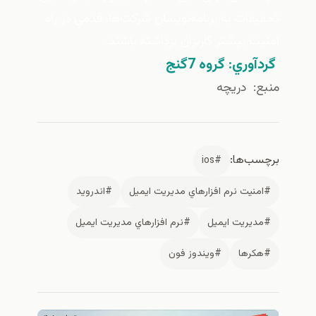
تحقیقات به برنامه‌نویسان شرکت‌ها، قدمی در راه
امنیت بیشتر کاربران برداشته باشند.
گردآوري: گروه 7گنج
منبع:
دریچه
برچسب‌ها:
#ios
#امنيت نرم افزارهاي مديريت ايميل
#اندرويد
#مديريت ايميل
#نرم افزارهاي مديريت ايميل
#هكرها
#ویندوز فون