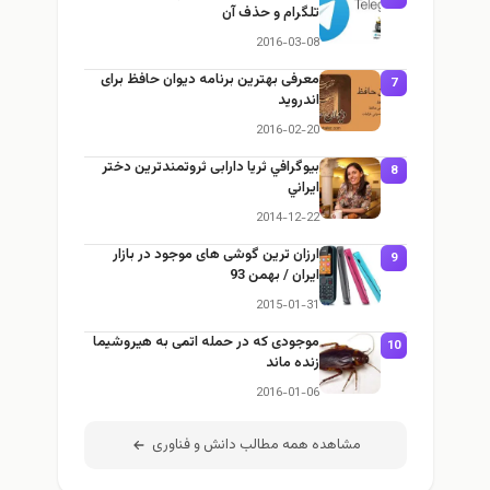
تلگرام و حذف آن
2016-03-08
معرفی بهترین برنامه دیوان حافظ برای
7
اندروید
2016-02-20
بيوگرافي ثریا دارابی ثروتمندترين دختر
8
ايراني
2014-12-22
ارزان ترين گوشی‌ های موجود در بازار
9
ايران / بهمن 93
2015-01-31
موجودی که در حمله اتمی به هیروشیما
10
زنده ماند
2016-01-06
مشاهده همه مطالب دانش و فناوری