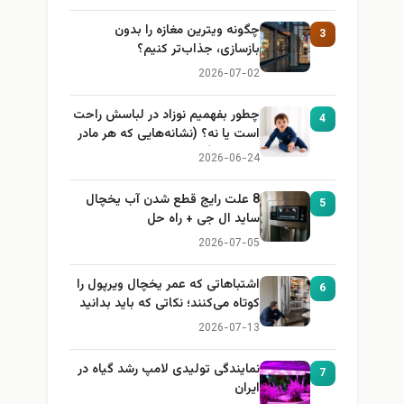
چگونه ویترین مغازه را بدون
3
بازسازی، جذاب‌تر کنیم؟
2026-07-02
چطور بفهمیم نوزاد در لباسش راحت
4
است یا نه؟ (نشانه‌هایی که هر مادر
باید بداند)
2026-06-24
8 علت رایج قطع شدن آب یخچال
5
ساید ال جی + راه حل
2026-07-05
اشتباهاتی که عمر یخچال ویرپول را
6
کوتاه می‌کنند؛ نکاتی که باید بدانید
2026-07-13
نمایندگی تولیدی لامپ رشد گیاه در
7
ایران