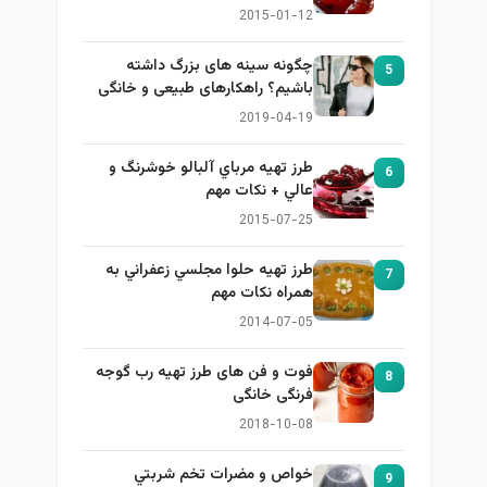
2015-01-12
چگونه سینه های بزرگ داشته
5
باشیم؟ راهکارهای طبیعی و خانگی
برای بزرگ کردن سینه
2019-04-19
طرز تهيه مرباي آلبالو خوشرنگ و
6
عالي + نكات مهم
2015-07-25
طرز تهيه حلوا مجلسي زعفراني به
7
همراه نكات مهم
2014-07-05
فوت و فن های طرز تهیه رب گوجه
8
فرنگی خانگی
2018-10-08
خواص و مضرات تخم شربتي
9