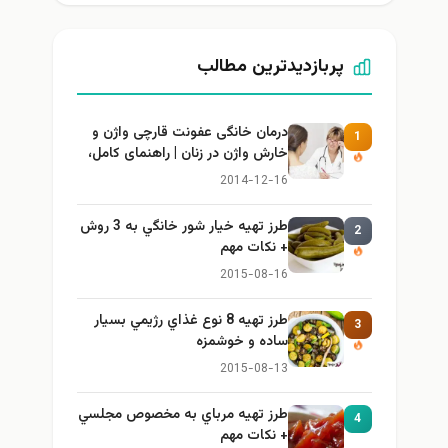
پربازدیدترین مطالب
درمان خانگی عفونت قارچی واژن و
1
خارش واژن در زنان | راهنمای کامل،
ایمن و کاربردی
2014-12-16
طرز تهيه خیار شور خانگي به 3 روش
2
+ نكات مهم
2015-08-16
طرز تهيه 8 نوع غذاي رژيمي بسيار
3
ساده و خوشمزه
2015-08-13
طرز تهيه مرباي به مخصوص مجلسي
4
+ نكات مهم