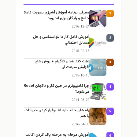
معرفی برنامه آموزش آشپزی بصورت کاملا
1
جامع و رایگان برای اندروید
2016-12-24
آموزش كامل كار با بلواستكس و حل
2
مسائل احتمالي
2015-02-13
علت كند شدن تلگرام + روش هاي
3
افزايش سرعت آن
2015-10-15
چرا كامپيوترم در حين كار و ناگهان Reset
4
می‌شود؟
2014-06-29
راه های جالب ارتباط برقرار کردن حیوانات
5
با هم
2016-04-30
آموزش مرحله به مرحله پاک کردن اکانت
6