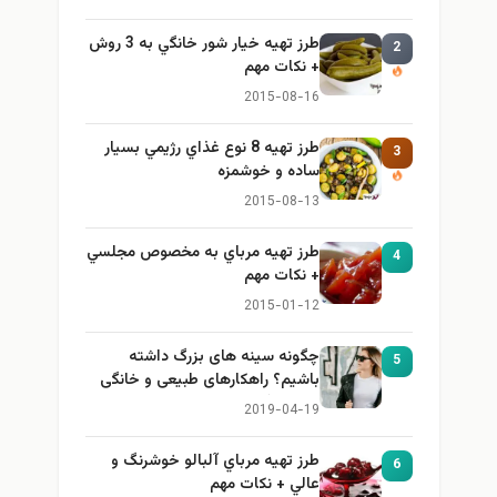
طرز تهيه خیار شور خانگي به 3 روش
2
+ نكات مهم
2015-08-16
طرز تهيه 8 نوع غذاي رژيمي بسيار
3
ساده و خوشمزه
2015-08-13
طرز تهيه مرباي به مخصوص مجلسي
4
+ نكات مهم
2015-01-12
چگونه سینه های بزرگ داشته
5
باشیم؟ راهکارهای طبیعی و خانگی
برای بزرگ کردن سینه
2019-04-19
طرز تهيه مرباي آلبالو خوشرنگ و
6
عالي + نكات مهم