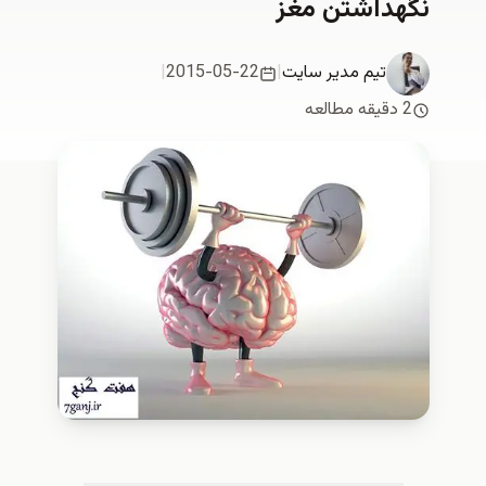
هداشتن مغز
تیم مدیر سایت
|
2015-05-22
|
طالعه