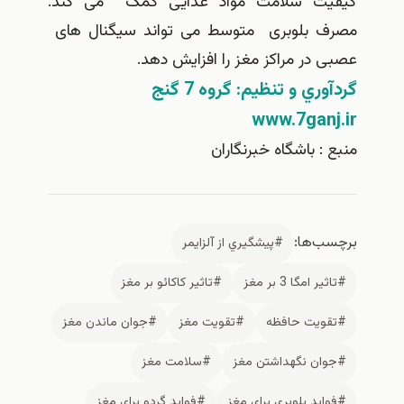
یت سلامت مواد غذایی کمک می کند.
ف بلوبری متوسط می تواند سیگنال های
ی در مراکز مغز را افزایش دهد.
وري و تنظيم: گروه 7 گنج
www.7ganj
 : باشگاه خبرنگاران
سب‌ها:
#پيشگيري از آلزايمر
ثير امگا 3 بر مغز
#تاثير كاكائو بر مغز
قويت حافظه
#تقويت مغز
#جوان ماندن مغز
وان نگهداشتن مغز
#سلامت مغز
وايد بلوبري براي مغز
#فوايد گردو براي مغز