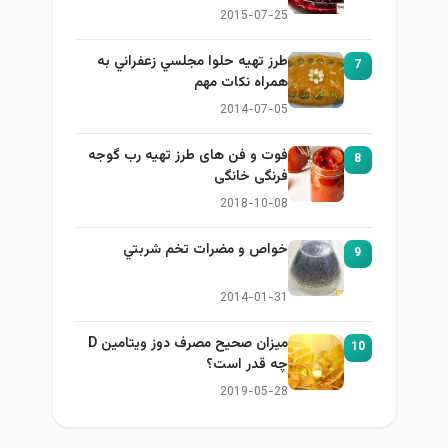
2015-07-25
طرز تهيه حلوا مجلسي زعفراني به
7
همراه نكات مهم
2014-07-05
فوت و فن های طرز تهیه رب گوجه
8
فرنگی خانگی
2018-10-08
خواص و مضرات تخم شربتي
9
2014-01-31
میزان صحیح مصرف دوز ویتامین D
10
چه قدر است؟
2019-05-28