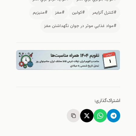
نترل آلزايمر
#كولين
#مغز
#منيزيم
واد غذايي موثر در جوان نگهداشتن مغز
اک‌گذاری: