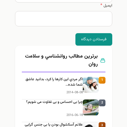
ل
*
رستادن دیدگاه
برترین مطالب روانشناسي و سلامت
روان
اگر مردي اين كارها را كرد، بدانيد عاشق
1
شما شده…
2014-08-08
چرا بی احساس و بی تفاوت می شویم؟
2
2016-06-18
علائم آسکشوال بودن یا بی جنس گرایی
3