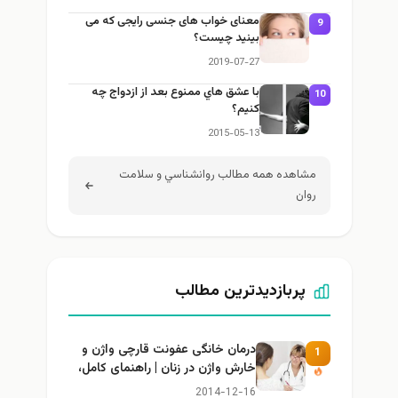
معنای خواب های جنسی رایجی که می
9
بینید چیست؟
2019-07-27
با عشق هاي ممنوع بعد از ازدواج چه
10
كنيم؟
2015-05-13
مشاهده همه مطالب روانشناسي و سلامت
روان
پربازدیدترین مطالب
درمان خانگی عفونت قارچی واژن و
1
خارش واژن در زنان | راهنمای کامل،
ایمن و کاربردی
2014-12-16