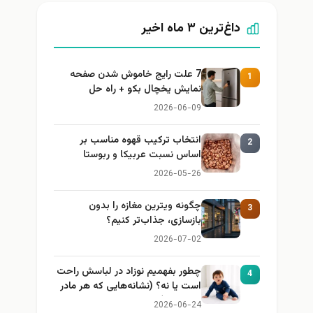
داغ‌ترین ۳ ماه اخیر
7 علت رایج خاموش شدن صفحه
1
نمایش یخچال بکو + راه حل
2026-06-09
انتخاب ترکیب قهوه مناسب بر
2
اساس نسبت عربیکا و ربوستا
2026-05-26
چگونه ویترین مغازه را بدون
3
بازسازی، جذاب‌تر کنیم؟
2026-07-02
چطور بفهمیم نوزاد در لباسش راحت
4
است یا نه؟ (نشانه‌هایی که هر مادر
باید بداند)
2026-06-24