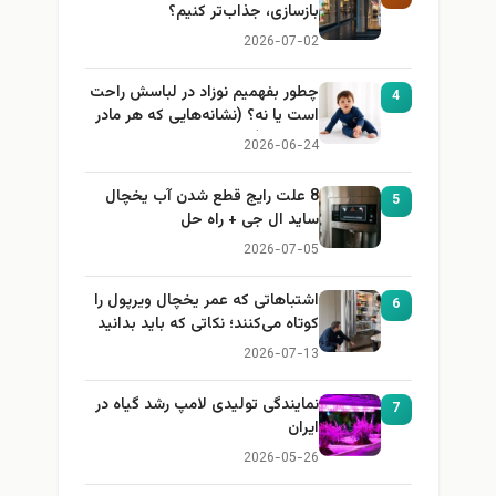
بازسازی، جذاب‌تر کنیم؟
2026-07-02
چطور بفهمیم نوزاد در لباسش راحت
4
است یا نه؟ (نشانه‌هایی که هر مادر
باید بداند)
2026-06-24
8 علت رایج قطع شدن آب یخچال
5
ساید ال جی + راه حل
2026-07-05
اشتباهاتی که عمر یخچال ویرپول را
6
کوتاه می‌کنند؛ نکاتی که باید بدانید
2026-07-13
نمایندگی تولیدی لامپ رشد گیاه در
7
ایران
2026-05-26