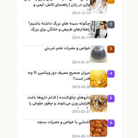
واژن در زنان | راهنمای کامل، ایمن و
کاربردی
2014-12-16
چگونه سینه های بزرگ داشته باشیم؟
2
راهکارهای طبیعی و خانگی برای بزرگ
کردن سینه
2019-04-19
خواص و مضرات تخم شربتي
3
2014-01-31
میزان صحیح مصرف دوز ویتامین D چه
4
قدر است؟
2019-05-28
داروهای چاق‌کننده | کدام داروها باعث
5
افزایش وزن می‌شوند و چطور جلوش را
بگیریم؟
2015-02-21
آشنايي با خواص و مضرات سنجد
6
2014-03-10