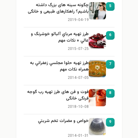
چگونه سینه های بزرگ داشته
5
باشیم؟ راهکارهای طبیعی و خانگی
برای بزرگ کردن سینه
2019-04-19
طرز تهيه مرباي آلبالو خوشرنگ و
6
عالي + نكات مهم
2015-07-25
طرز تهيه حلوا مجلسي زعفراني به
7
همراه نكات مهم
2014-07-05
فوت و فن های طرز تهیه رب گوجه
8
فرنگی خانگی
2018-10-08
خواص و مضرات تخم شربتي
9
2014-01-31