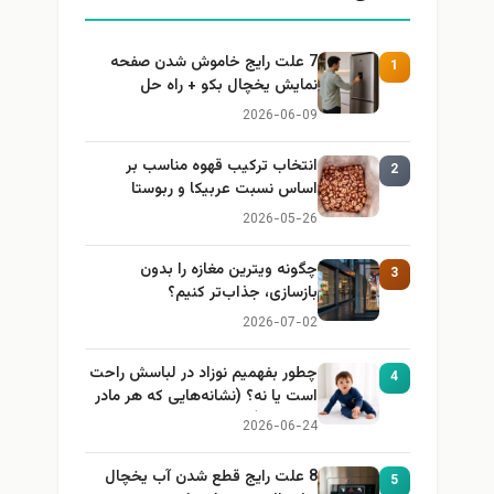
7 علت رایج خاموش شدن صفحه
1
نمایش یخچال بکو + راه حل
2026-06-09
انتخاب ترکیب قهوه مناسب بر
2
اساس نسبت عربیکا و ربوستا
2026-05-26
چگونه ویترین مغازه را بدون
3
بازسازی، جذاب‌تر کنیم؟
2026-07-02
چطور بفهمیم نوزاد در لباسش راحت
4
است یا نه؟ (نشانه‌هایی که هر مادر
باید بداند)
2026-06-24
8 علت رایج قطع شدن آب یخچال
5