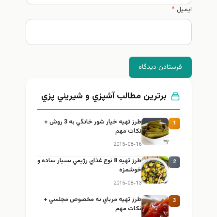
ایمیل
*
فرستادن دیدگاه
برترین مطالب آشپزي و شيريني پزي
طرز تهيه خیار شور خانگي به 3 روش +
1
نكات مهم
2015-08-16
طرز تهيه 8 نوع غذاي رژيمي بسيار ساده و
2
خوشمزه
2015-08-13
طرز تهيه مرباي به مخصوص مجلسي +
3
نكات مهم