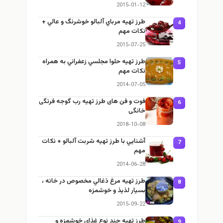
2015-01-12
طرز تهيه مرباي آلبالو خوشرنگ و عالي +
4
نكات مهم
2015-07-25
طرز تهيه حلوا مجلسي زعفراني به همراه
5
نكات مهم
2014-07-05
فوت و فن های طرز تهیه رب گوجه فرنگی
6
خانگی
2018-10-08
آشنايي با طرز تهيه شربت آلبالو + نكات
7
مهم
2014-06-28
طرز تهيه مرغ ذغالي مخصوص در خانه ،
8
بسيار لذيذ و خوشمزه
2015-09-22
طرز تهيه چند نوع غذای خوشمزه و
9