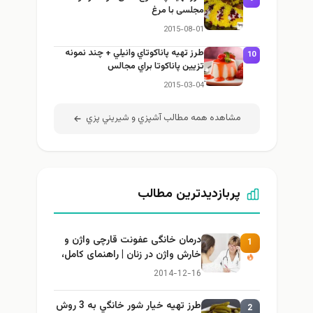
مجلسی با مرغ
2015-08-01
طرز تهيه پاناكوتاي وانيلي + چند نمونه
10
تزيين پاناكوتا براي مجالس
2015-03-04
مشاهده همه مطالب آشپزي و شيريني پزي
پربازدیدترین مطالب
درمان خانگی عفونت قارچی واژن و
1
خارش واژن در زنان | راهنمای کامل،
ایمن و کاربردی
2014-12-16
طرز تهيه خیار شور خانگي به 3 روش
2