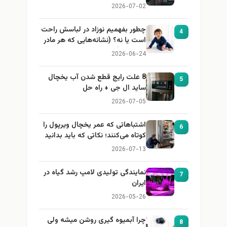
2026-07-02
چطور بفهمیم نوزاد در لباسش راحت
4
است یا نه؟ (نشانه‌هایی که هر مادر
باید بداند)
2026-06-24
8 علت رایج قطع شدن آب یخچال
5
ساید ال جی + راه حل
2026-07-05
اشتباهاتی که عمر یخچال ویرپول را
6
کوتاه می‌کنند؛ نکاتی که باید بدانید
2026-07-13
نمایندگی تولیدی لامپ رشد گیاه در
7
ایران
2026-05-26
چرا آبمیوه گیری روشن میشه ولی
8