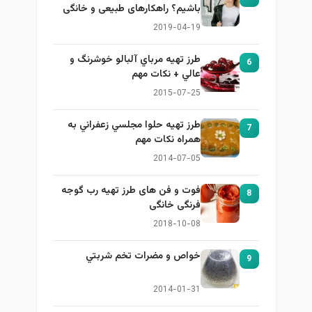
باشیم؟ راهکارهای طبیعی و خانگی
برای بزرگ کردن سینه
2019-04-19
طرز تهيه مرباي آلبالو خوشرنگ و
6
عالي + نكات مهم
2015-07-25
طرز تهيه حلوا مجلسي زعفراني به
7
همراه نكات مهم
2014-07-05
فوت و فن های طرز تهیه رب گوجه
8
فرنگی خانگی
2018-10-08
خواص و مضرات تخم شربتي
9
2014-01-31