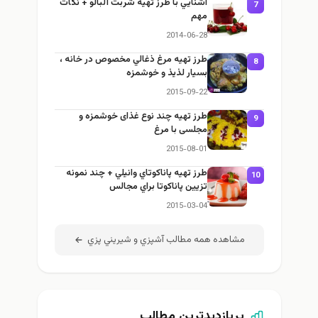
آشنايي با طرز تهيه شربت آلبالو + نكات
7
مهم
2014-06-28
طرز تهيه مرغ ذغالي مخصوص در خانه ،
8
بسيار لذيذ و خوشمزه
2015-09-22
طرز تهيه چند نوع غذای خوشمزه و
9
مجلسی با مرغ
2015-08-01
طرز تهيه پاناكوتاي وانيلي + چند نمونه
10
تزيين پاناكوتا براي مجالس
2015-03-04
مشاهده همه مطالب آشپزي و شيريني پزي
پربازدیدترین مطالب