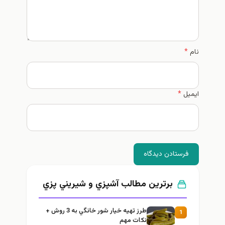
نام
*
ایمیل
*
فرستادن دیدگاه
برترین مطالب آشپزي و شيريني پزي
طرز تهيه خیار شور خانگي به 3 روش +
1
نكات مهم