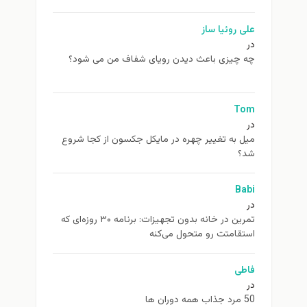
علی روئیا ساز
در
چه چیزی باعث دیدن رویای شفاف من می شود؟
Tom
در
ميل به تغيير چهره در مایکل جکسون از كجا شروع
شد؟
Babi
در
تمرین در خانه بدون تجهیزات: برنامه ۳۰ روزه‌ای که
استقامتت رو متحول می‌کنه
فاطی
در
50 مرد جذاب همه دوران ها