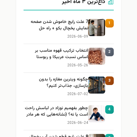
داغ‌ترین ۳ ماه اخیر
7 علت رایج خاموش شدن صفحه
1
نمایش یخچال بکو + راه حل
2026-06-09
انتخاب ترکیب قهوه مناسب بر
2
اساس نسبت عربیکا و ربوستا
2026-05-26
چگونه ویترین مغازه را بدون
3
بازسازی، جذاب‌تر کنیم؟
2026-07-02
چطور بفهمیم نوزاد در لباسش راحت
4
است یا نه؟ (نشانه‌هایی که هر مادر
باید بداند)
2026-06-24