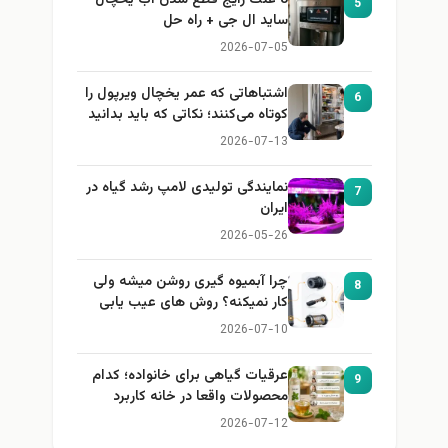
8 علت رایج قطع شدن آب یخچال
5
ساید ال جی + راه حل
2026-07-05
اشتباهاتی که عمر یخچال ویرپول را
6
کوتاه می‌کنند؛ نکاتی که باید بدانید
2026-07-13
نمایندگی تولیدی لامپ رشد گیاه در
7
ایران
2026-05-26
چرا آبمیوه گیری روشن میشه ولی
8
کار نمیکنه؟ روش های عیب یابی
2026-07-10
عرقیات گیاهی برای خانواده؛ کدام
9
محصولات واقعا در خانه کاربرد
دارند؟
2026-07-12