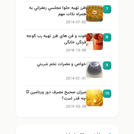
طرز تهيه حلوا مجلسي زعفراني به
7
همراه نكات مهم
2014-07-05
فوت و فن های طرز تهیه رب گوجه
8
فرنگی خانگی
2018-10-08
خواص و مضرات تخم شربتي
9
2014-01-31
میزان صحیح مصرف دوز ویتامین D
10
چه قدر است؟
2019-05-28