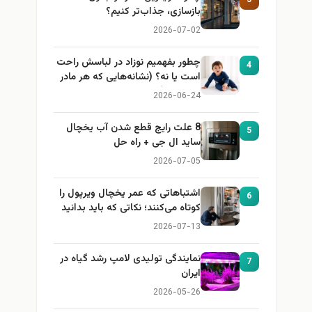
بازسازی، جذاب‌تر کنیم؟
2026-07-02
چطور بفهمیم نوزاد در لباسش راحت
4
است یا نه؟ (نشانه‌هایی که هر مادر
باید بداند)
2026-06-24
8 علت رایج قطع شدن آب یخچال
5
ساید ال جی + راه حل
2026-07-05
اشتباهاتی که عمر یخچال ویرپول را
6
کوتاه می‌کنند؛ نکاتی که باید بدانید
2026-07-13
نمایندگی تولیدی لامپ رشد گیاه در
7
ایران
2026-05-26