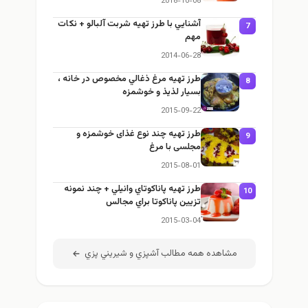
2018-10-08
آشنايي با طرز تهيه شربت آلبالو + نكات
7
مهم
2014-06-28
طرز تهيه مرغ ذغالي مخصوص در خانه ،
8
بسيار لذيذ و خوشمزه
2015-09-22
طرز تهيه چند نوع غذای خوشمزه و
9
مجلسی با مرغ
2015-08-01
طرز تهيه پاناكوتاي وانيلي + چند نمونه
10
تزيين پاناكوتا براي مجالس
2015-03-04
مشاهده همه مطالب آشپزي و شيريني پزي