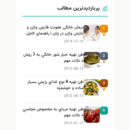
پربازدیدترین مطالب
درمان خانگی عفونت قارچی واژن و
1
خارش واژن در زنان | راهنمای کامل،
ایمن و کاربردی
2014-12-16
طرز تهيه خیار شور خانگي به 3 روش
2
+ نكات مهم
2015-08-16
طرز تهيه 8 نوع غذاي رژيمي بسيار
3
ساده و خوشمزه
2015-08-13
طرز تهيه مرباي به مخصوص مجلسي
4
+ نكات مهم
2015-01-12