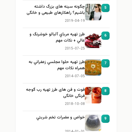
چگونه سینه های بزرگ داشته
5
باشیم؟ راهکارهای طبیعی و خانگی
برای بزرگ کردن سینه
2019-04-19
طرز تهيه مرباي آلبالو خوشرنگ و
6
عالي + نكات مهم
2015-07-25
طرز تهيه حلوا مجلسي زعفراني به
7
همراه نكات مهم
2014-07-05
فوت و فن های طرز تهیه رب گوجه
8
فرنگی خانگی
2018-10-08
خواص و مضرات تخم شربتي
9
2014-01-31