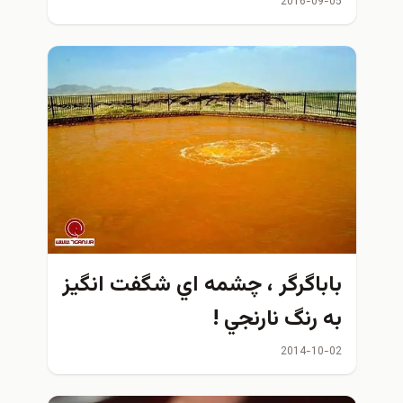
2016-09-05
باباگرگر ، چشمه اي شگفت انگيز
به رنگ نارنجي !
2014-10-02