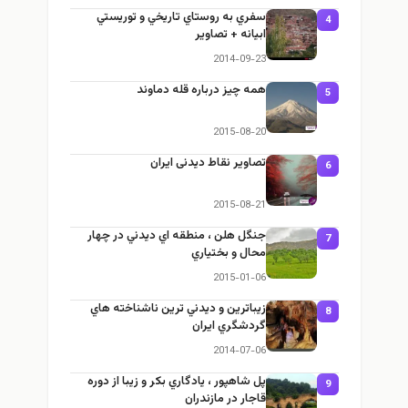
سفري به روستاي تاريخي و توريستي
4
ابيانه + تصاوير
2014-09-23
همه چیز درباره قله دماوند
5
2015-08-20
تصاویر نقاط دیدنی ایران
6
2015-08-21
جنگل هلن ، منطقه اي ديدني در چهار
7
محال و بختياري
2015-01-06
زيباترين و ديدني ترين ناشناخته هاي
8
گردشگري ايران
2014-07-06
پل شاهپور ، يادگاري بكر و زيبا از دوره
9
قاجار در مازندران