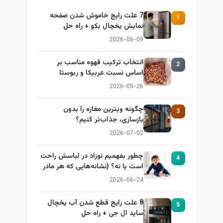
7 علت رایج خاموش شدن صفحه
1
نمایش یخچال بکو + راه حل
2026-06-09
انتخاب ترکیب قهوه مناسب بر
2
اساس نسبت عربیکا و ربوستا
2026-05-26
چگونه ویترین مغازه را بدون
3
بازسازی، جذاب‌تر کنیم؟
2026-07-02
چطور بفهمیم نوزاد در لباسش راحت
4
است یا نه؟ (نشانه‌هایی که هر مادر
باید بداند)
2026-06-24
8 علت رایج قطع شدن آب یخچال
5
ساید ال جی + راه حل