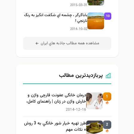
2015-03-31
باباگرگر ، چشمه اي شگفت انگيز به رنگ
10
نارنجي !
2014-10-02
مشاهده همه مطالب جاذبه هاي ايران
پربازدیدترین مطالب
درمان خانگی عفونت قارچی واژن و
1
خارش واژن در زنان | راهنمای کامل،
ایمن و کاربردی
2014-12-16
طرز تهيه خیار شور خانگي به 3 روش
2
+ نكات مهم