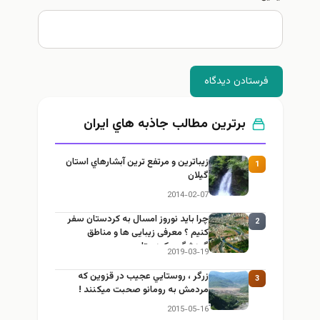
فرستادن دیدگاه
برترین مطالب جاذبه هاي ايران
زيباترين و مرتفع ترين آبشارهاي استان
1
گيلان
2014-02-07
چرا باید نوروز امسال به کردستان سفر
2
کنیم ؟ معرفی زیبایی ها و مناطق
گردشگری کردستان
2019-03-19
زرگر ، روستايي عجيب در قزوين كه
3
مردمش به رومانو صحبت ميكنند !
2015-05-16