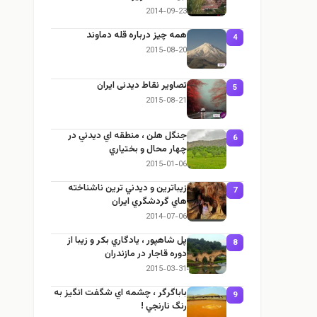
2014-09-23
همه چیز درباره قله دماوند
4
2015-08-20
تصاویر نقاط دیدنی ایران
5
2015-08-21
جنگل هلن ، منطقه اي ديدني در
6
چهار محال و بختياري
2015-01-06
زيباترين و ديدني ترين ناشناخته
7
هاي گردشگري ايران
2014-07-06
پل شاهپور ، يادگاري بكر و زيبا از
8
دوره قاجار در مازندران
2015-03-31
باباگرگر ، چشمه اي شگفت انگيز به
9
رنگ نارنجي !