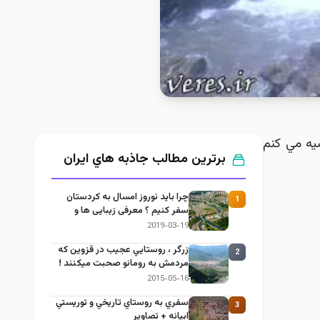
صيه مي كنم
برترین مطالب جاذبه هاي ايران
چرا باید نوروز امسال به کردستان
1
سفر کنیم ؟ معرفی زیبایی ها و
مناطق گردشگری کردستان
2019-03-19
زرگر ، روستايي عجيب در قزوين كه
2
مردمش به رومانو صحبت ميكنند !
2015-05-16
سفري به روستاي تاريخي و توريستي
3
ابيانه + تصاوير