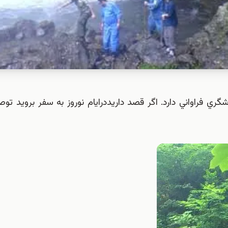
ري فراواني دارد. اگر قصد داريددرايام نوروز به سفر برويد تو