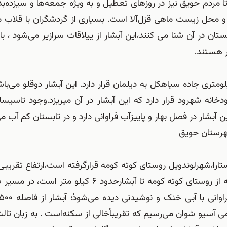
دم حویق نیز در روزهای تعطیل و به ویژه جمعه‌ها و سیزده‌بدر 
ه و محل زیست‌ ماهی قزل‌آلا است. بسیاری از گردشگران با قلاب 
ان در آن شنا می کنند،این آبشار از ییلاقات سرازیر می‌شود ، بالا
ر هستند.
بشار در منطقه جنگلی کنار جاده کوهستانی در ۲۵ کیلومتری جاده سیاهکل به دیلمان قرار دارد. این آبشار دوقلو
ت غربی آبشار رودخانه شهرود قرار دارد که این آبشار در آن میریزد.وجود تاس
آبشار در فصل بهار و پاییزآب فراوانی دارد و در تابستان کم آب می
شهرستان حویق
ی جنوب شهرستان آستارا،شهرلوندویل روستای کوته کومه قرارگرفته است،ارتفاع تقری
۱۰۵ مترمی باشدکه بلندترین آبشاراستان گیلان است.فاصله از روستای کوته کومه تا آبشارحدو
آسیو شوان می‌رسیم که تقریباًخالی از سکنه‌است . به زبان تال