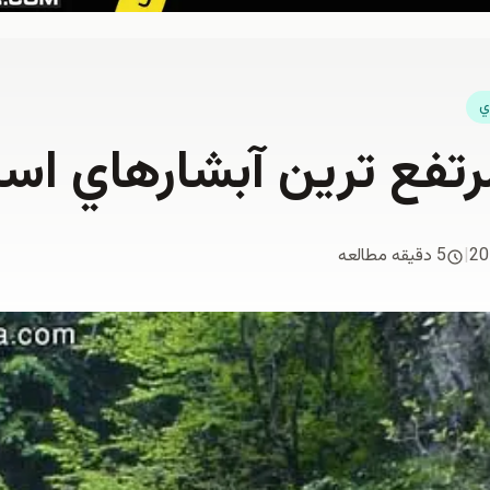
ي
رتفع ترين آبشارهاي است
20
|
5 دقیقه مطالعه