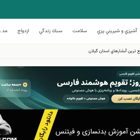
آشپزي و شيريني پزي
سلامت
سبك زندگي
ازدواج
مد و
ع ترين آبشارهاي استان گيلان