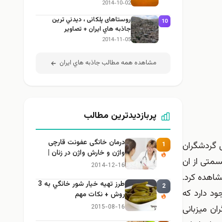
2014-10-02
روستاهای پلکانی ، ديدني ترين
10
جاذبه هاي ايران + تصاوير
2014-11-05
مشاهده همه مطالب جاذبه هاي ايران
پربازدیدترین مطالب
درمان خانگی عفونت قارچی
ل گردشگران
1
واژن و خارش واژن در زنان |
از بازار شهر حویق ۹ کیلومتر است که قسمتی از ان
راهنمای کامل، ایمن و کاربردی
2014-12-16
شاهده کرد.
طرز تهيه خیار شور خانگي به 3
2
ود دارد که
روش + نكات مهم
ان میزبانی
2015-08-16