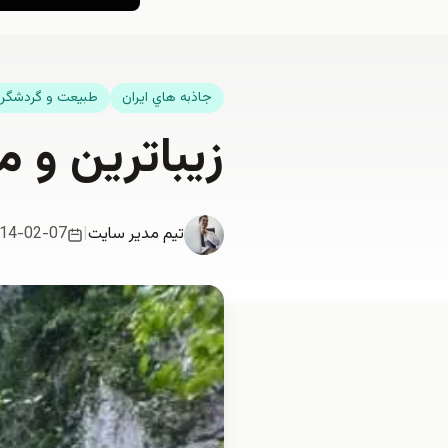
جاذبه هاي ايران
طبيعت و گردشگر
زيباترين و م
تیم مدیر سایت
|
14-02-07