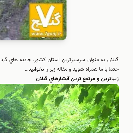
گيلان به عنوان سرسبزترين استان كشور، جاذبه هاي گردشگ
حتما با ما همراه شويد و مقاله زير را بخوانيد…
زيباترين و مرتفع ترين آبشارهاي گيلان