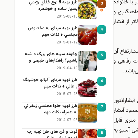
با خانواده
طرز تهيه 8 نوع غذاي رژيمي
3
بسيار ساده و خوشمزه
ماهیگیری و
2015-08-13
تر از آبشار
طرز تهيه مرباي به مخصوص
4
مجلسي + نكات مهم
2015-01-12
 می‌باشد.ارتفاع آن
چگونه سینه های بزرگ داشته
5
یسات رفاهی و
باشیم؟ راهکارهای طبیعی و
خانگی برای بزرگ کردن سینه
2019-04-19
‌باشد.
طرز تهيه مرباي آلبالو خوشرنگ
6
و عالي + نكات مهم
2015-07-25
بی آبشارلاتون
طرز تهيه حلوا مجلسي زعفراني
7
د ۶ کیلو متر است، در مسیر صعود آبشار
به همراه نكات مهم
تپه‌هایی جنگلی وجود دارد ، در طول مسیر چشمه‌های فراوانی با آبی خنک و نوشیدنی دیده می‌شودٰ؛ آبشار از فاصله ۵۰۰ متری قابل
2014-07-05
شی آسیو به
فوت و فن های طرز تهیه رب
8