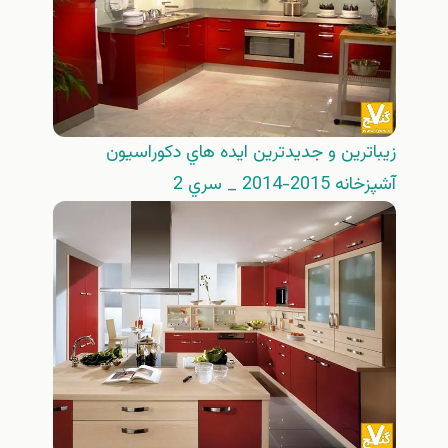
زيباترين و جديدترين ايده هاي دكوراسيون
آشپزخانه 2015-2014 _ سري 2