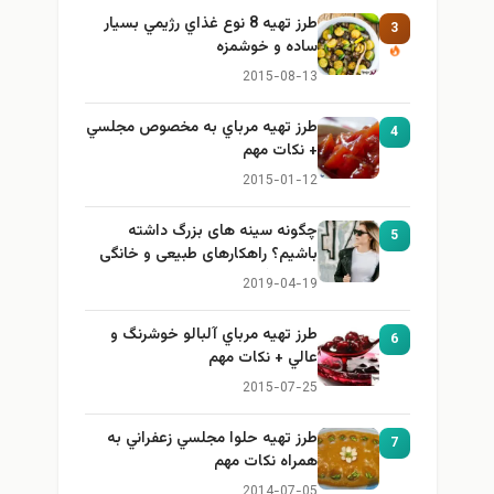
طرز تهيه 8 نوع غذاي رژيمي بسيار
3
ساده و خوشمزه
2015-08-13
طرز تهيه مرباي به مخصوص مجلسي
4
+ نكات مهم
2015-01-12
چگونه سینه های بزرگ داشته
5
باشیم؟ راهکارهای طبیعی و خانگی
برای بزرگ کردن سینه
2019-04-19
طرز تهيه مرباي آلبالو خوشرنگ و
6
عالي + نكات مهم
2015-07-25
طرز تهيه حلوا مجلسي زعفراني به
7
همراه نكات مهم
2014-07-05