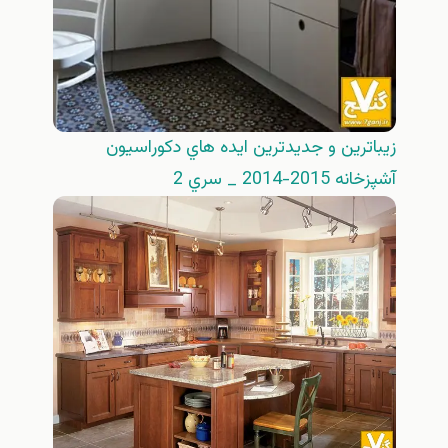
زيباترين و جديدترين ايده هاي دكوراسيون
آشپزخانه 2015-2014 _ سري 2