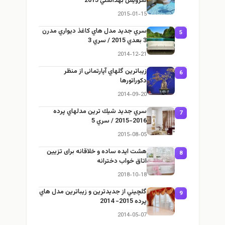
سرويس بهداشتي 2015
2015-01-15
سري جديد مدل هاي كاغذ ديواري مدرن
5
3 بعدي 2015 / سري 3
2014-12-21
زيباترين گلهاي آپارتمانى از منظر
6
دكوراتورها
2014-09-20
سري جديد شيك ترين مدلهاي پرده
7
2016-2015 / سري 5
2015-08-05
هشت ایده ساده و خلاقانه برای تزیین
8
اتاق خواب دخترانه
2018-10-18
گلچيني از جديدترين و زيباترين مدل هاي
9
پرده 2015- 2014
2014-05-07