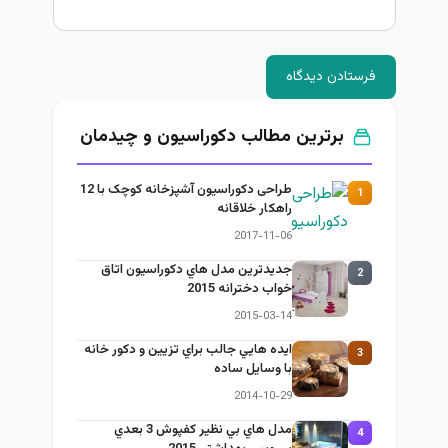
فرستادن دیدگاه
برترین مطالب دكوراسيون و چيدمان
طراحی دکوراسیون آشپزخانه کوچک با 12
1
راهکار خلاقانه
2017-11-06
جديدترين مدل هاي دكوراسيون اتاق
2
خواب دخترانه 2015
2015-03-14
ايده هايي جالب براي تزيين و دكور خانه
3
با وسايل ساده
2014-10-29
مدل هاي بي نظير كفپوش 3 بعدي
4