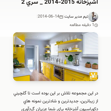
آشپزخانه 2015-2014 _ سري 2
تیم مدیر سایت
|
2014-06-14
|
1 دقیقه مطالعه
در اين مجموعه تلاش بر اين بوده است تا گلچيني
از زيباترين، جديدترين و شادترين نمونه هاي
دكوراسيون آشزخانه براي شما عزيزان گردآوري