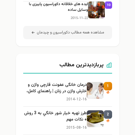
ایده های خلاقانه دکوراسیون پاییزی با
10
وسایل ساده
2015-11-22
مشاهده همه مطالب دكوراسيون و چيدمان
پربازدیدترین مطالب
درمان خانگی عفونت قارچی واژن و
1
خارش واژن در زنان | راهنمای کامل،
ایمن و کاربردی
2014-12-16
طرز تهيه خیار شور خانگي به 3 روش
2
+ نكات مهم
2015-08-16