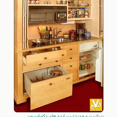
زيباترين و جديدترين ايده هاي دكوراسيون