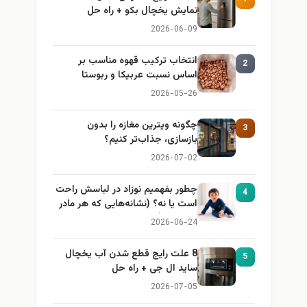
نمایش یخچال بکو + راه حل
2026-06-09
انتخاب ترکیب قهوه مناسب بر
2
اساس نسبت عربیکا و ربوستا
2026-05-26
چگونه ویترین مغازه را بدون
3
بازسازی، جذاب‌تر کنیم؟
2026-07-02
چطور بفهمیم نوزاد در لباسش راحت
4
است یا نه؟ (نشانه‌هایی که هر مادر
باید بداند)
2026-06-24
8 علت رایج قطع شدن آب یخچال
5
ساید ال جی + راه حل
2026-07-05