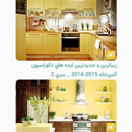
زيباترين و جديدترين ايده هاي دكوراسيون
آشپزخانه 2015-2014 _ سري 2