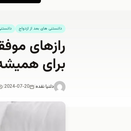
دانستنی های بعد از ازدواج
دانستنی
رازهای موف
برای همیشه
دلنیا نقدە
|
2024-07-20
|