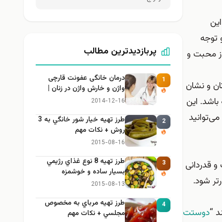
این
 توجه
پربازدیدترین مطالب
از محبت و
درمان خانگی عفونت قارچی
1
ان و نشان
واژن و خارش واژن در زنان |
راهنمای کامل، ایمن و کاربردی
باشد. این
2014-12-16
ی‌توانید
طرز تهيه خیار شور خانگي به 3
2
روش + نكات مهم
2015-08-16
طرز تهيه 8 نوع غذاي رژيمي
 و قدردانی
3
بسيار ساده و خوشمزه
تر شود.
2015-08-13
طرز تهيه مرباي به مخصوص
4
د “
دوستت
مجلسي + نكات مهم