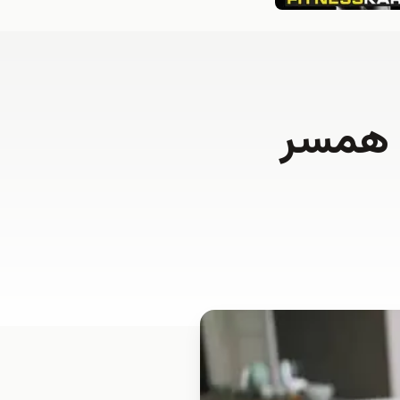
 همسر