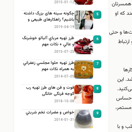
2015-01-12
ت همسرتان
د که او
چگونه سینه های بزرگ داشته
5
باشیم؟ راهکارهای طبیعی و
خانگی برای بزرگ کردن سینه
2019-04-19
ت‌ها و حتی
طرز تهيه مرباي آلبالو خوشرنگ
6
ارتباط
و عالي + نكات مهم
2015-07-25
طرز تهيه حلوا مجلسي زعفراني
7
رها
به همراه نكات مهم
2014-07-05
د. این
فوت و فن های طرز تهیه رب
‌کنید.
8
گوجه فرنگی خانگی
ن احساس
2018-10-08
 مستمر،
خواص و مضرات تخم شربتي
9
2014-01-31
ب و با