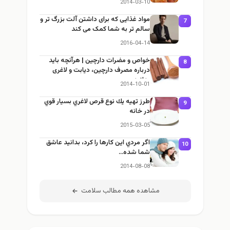
2014-03-10
مواد غذایی که برای داشتن آلت بزرگ تر و
7
سالم تر به شما کمک می کند
2016-04-14
خواص و مضرات دارچین | هرآنچه باید
8
درباره مصرف دارچین، دیابت و لاغری
بدانید
2014-10-01
طرز تهيه يك نوع قرص لاغري بسيار قوي
9
در خانه
2015-03-05
اگر مردي اين كارها را كرد، بدانيد عاشق
10
شما شده…
2014-08-08
مشاهده همه مطالب سلامت