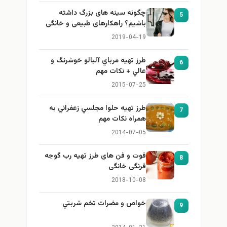
چگونه سینه های بزرگ داشته
5
باشیم؟ راهکارهای طبیعی و خانگی
برای بزرگ کردن سینه
2019-04-19
طرز تهيه مرباي آلبالو خوشرنگ و
6
عالي + نكات مهم
2015-07-25
طرز تهيه حلوا مجلسي زعفراني به
7
همراه نكات مهم
2014-07-05
فوت و فن های طرز تهیه رب گوجه
8
فرنگی خانگی
2018-10-08
خواص و مضرات تخم شربتي
9