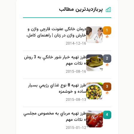
پربازدیدترین مطالب
درمان خانگی عفونت قارچی واژن و
1
خارش واژن در زنان | راهنمای کامل،
ایمن و کاربردی
2014-12-16
طرز تهيه خیار شور خانگي به 3 روش
2
+ نكات مهم
2015-08-16
طرز تهيه 8 نوع غذاي رژيمي بسيار
3
ساده و خوشمزه
2015-08-13
طرز تهيه مرباي به مخصوص مجلسي
4
+ نكات مهم
2015-01-12