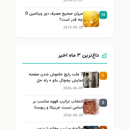
2014-01-31
میزان صحیح مصرف دوز ویتامین D
10
چه قدر است؟
2019-05-28
داغ‌ترین ۳ ماه اخیر
7 علت رایج خاموش شدن صفحه
1
نمایش یخچال بکو + راه حل
2026-06-09
انتخاب ترکیب قهوه مناسب بر
2
اساس نسبت عربیکا و ربوستا
2026-05-26
چگونه ویترین مغازه را بدون