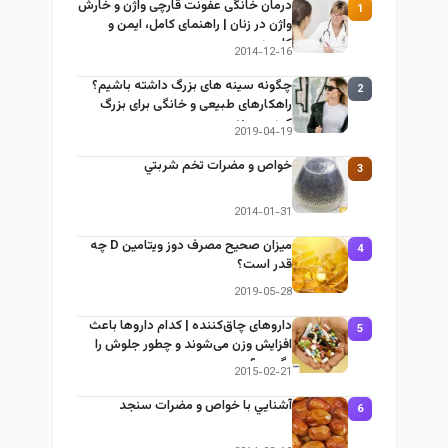
درمان خانگی عفونت قارچی واژن و خارش
1
واژن در زنان | راهنمای کامل، ایمن و
کاربردی
2014-12-16
چگونه سینه های بزرگ داشته باشیم؟
2
راهکارهای طبیعی و خانگی برای بزرگ
کردن سینه
2019-04-19
خواص و مضرات تخم شربتي
3
2014-01-31
میزان صحیح مصرف دوز ویتامین D چه
4
قدر است؟
2019-05-28
داروهای چاق‌کننده | کدام داروها باعث
5
افزایش وزن می‌شوند و چطور جلوش را
بگیریم؟
2015-02-21
آشنايي با خواص و مضرات سنجد
6