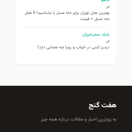
کاظم
در
بهترین هتل تهران برای ماه عسل را بشناسید! 6 هتل
ماه عسل + قیمت
بابک سحرخیزان
در
دیدن کسی در خواب و رویا چه معنایی دارد؟
هفت گنج
به روزترين اخبار و مقالات درباره همه چيز