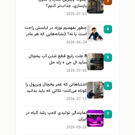
3
بازسازی، جذاب‌تر کنیم؟
2026-07-02
چطور بفهمیم نوزاد در لباسش راحت
4
است یا نه؟ (نشانه‌هایی که هر مادر
باید بداند)
2026-06-24
8 علت رایج قطع شدن آب یخچال
5
ساید ال جی + راه حل
2026-07-05
اشتباهاتی که عمر یخچال ویرپول را
6
کوتاه می‌کنند؛ نکاتی که باید بدانید
2026-07-13
نمایندگی تولیدی لامپ رشد گیاه در
7
ایران
2026-05-26