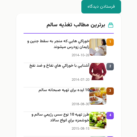
فرستادن دیدگاه
برترین مطالب تغذيه سالم
خوراكي هايي كه منجر به سقط جنين و
1
زايمان زودرس ميشوند
2014-10-26
آشنايي با خوراكي هاي نفاخ و ضد نفخ
2
2014-07-20
10 ایده برای تهیه صبحانه سالم
3
2018-08-30
طرز تهيه 10 نوع سس رژيمي سالم و
4
خوشمزه براي انواع سالاد
2015-08-15