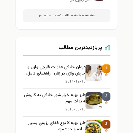
2016-02-14
مشاهده همه مطالب تغذيه سالم
پربازدیدترین مطالب
درمان خانگی عفونت قارچی واژن و
1
خارش واژن در زنان | راهنمای کامل،
ایمن و کاربردی
2014-12-16
طرز تهيه خیار شور خانگي به 3 روش
2
+ نكات مهم
2015-08-16
طرز تهيه 8 نوع غذاي رژيمي بسيار
3
ساده و خوشمزه