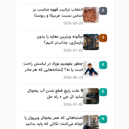
انتخاب ترکیب قهوه مناسب بر
2
اساس نسبت عربیکا و ربوستا
2026-05-26
چگونه ویترین مغازه را بدون
3
بازسازی، جذاب‌تر کنیم؟
2026-07-02
چطور بفهمیم نوزاد در لباسش راحت
4
است یا نه؟ (نشانه‌هایی که هر مادر
باید بداند)
2026-06-24
8 علت رایج قطع شدن آب یخچال
5
ساید ال جی + راه حل
2026-07-05
اشتباهاتی که عمر یخچال ویرپول را
6
کوتاه می‌کنند؛ نکاتی که باید بدانید