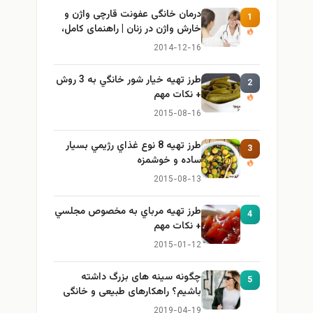
درمان خانگی عفونت قارچی واژن و
1
خارش واژن در زنان | راهنمای کامل،
ایمن و کاربردی
2014-12-16
طرز تهيه خیار شور خانگي به 3 روش
2
+ نكات مهم
2015-08-16
طرز تهيه 8 نوع غذاي رژيمي بسيار
3
ساده و خوشمزه
2015-08-13
طرز تهيه مرباي به مخصوص مجلسي
4
+ نكات مهم
2015-01-12
چگونه سینه های بزرگ داشته
5
باشیم؟ راهکارهای طبیعی و خانگی
برای بزرگ کردن سینه
2019-04-19