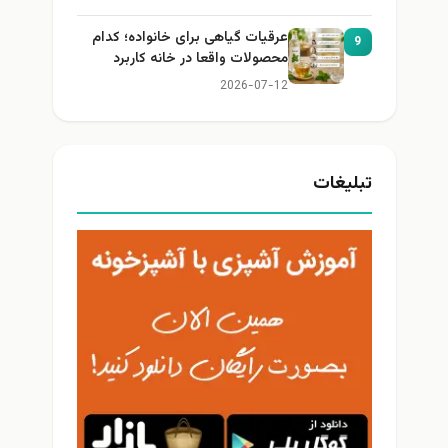
عرقیات گیاهی برای خانواده؛ کدام
9
محصولات واقعا در خانه کاربرد
دارند؟
2026-07-12
تبلیغات