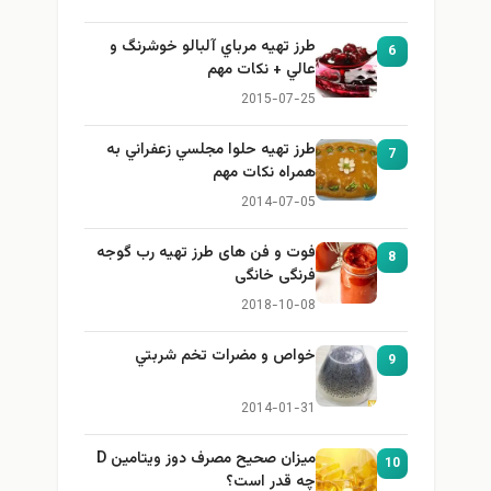
طرز تهيه مرباي آلبالو خوشرنگ و
6
عالي + نكات مهم
2015-07-25
طرز تهيه حلوا مجلسي زعفراني به
7
همراه نكات مهم
2014-07-05
فوت و فن های طرز تهیه رب گوجه
8
فرنگی خانگی
2018-10-08
خواص و مضرات تخم شربتي
9
2014-01-31
میزان صحیح مصرف دوز ویتامین D
10
چه قدر است؟