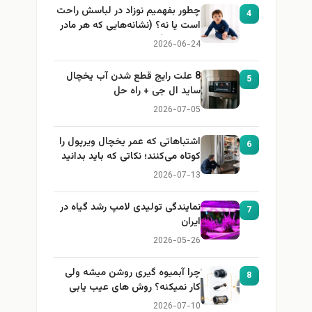
چطور بفهمیم نوزاد در لباسش راحت
4
است یا نه؟ (نشانه‌هایی که هر مادر
باید بداند)
2026-06-24
8 علت رایج قطع شدن آب یخچال
5
ساید ال جی + راه حل
2026-07-05
اشتباهاتی که عمر یخچال ویرپول را
6
کوتاه می‌کنند؛ نکاتی که باید بدانید
2026-07-13
نمایندگی تولیدی لامپ رشد گیاه در
7
ایران
2026-05-26
چرا آبمیوه گیری روشن میشه ولی
8
کار نمیکنه؟ روش های عیب یابی
2026-07-10