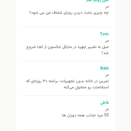
علی روئیا ساز
در
چه چیزی باعث دیدن رویای شفاف من می شود؟
Tom
در
ميل به تغيير چهره در مایکل جکسون از كجا شروع
شد؟
Babi
در
تمرین در خانه بدون تجهیزات: برنامه ۳۰ روزه‌ای که
استقامتت رو متحول می‌کنه
فاطی
در
50 مرد جذاب همه دوران ها