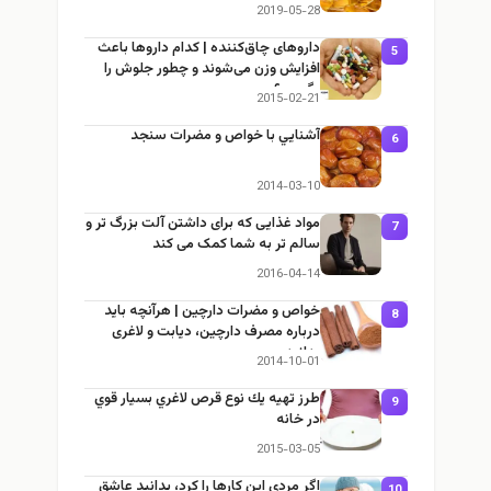
2019-05-28
داروهای چاق‌کننده | کدام داروها باعث
5
افزایش وزن می‌شوند و چطور جلوش را
بگیریم؟
2015-02-21
آشنايي با خواص و مضرات سنجد
6
2014-03-10
مواد غذایی که برای داشتن آلت بزرگ تر و
7
سالم تر به شما کمک می کند
2016-04-14
خواص و مضرات دارچین | هرآنچه باید
8
درباره مصرف دارچین، دیابت و لاغری
بدانید
2014-10-01
طرز تهيه يك نوع قرص لاغري بسيار قوي
9
در خانه
2015-03-05
اگر مردي اين كارها را كرد، بدانيد عاشق
10