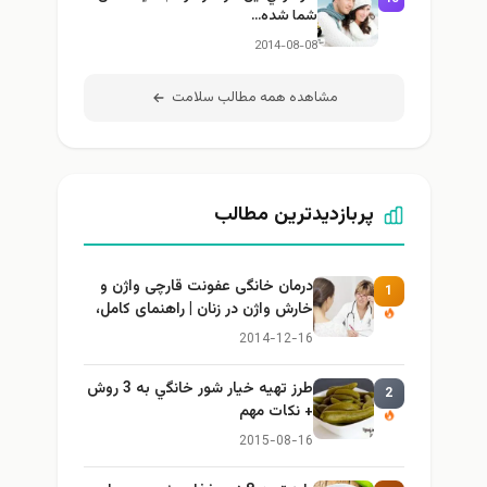
شما شده…
2014-08-08
مشاهده همه مطالب سلامت
پربازدیدترین مطالب
درمان خانگی عفونت قارچی واژن و
1
خارش واژن در زنان | راهنمای کامل،
ایمن و کاربردی
2014-12-16
طرز تهيه خیار شور خانگي به 3 روش
2
+ نكات مهم
2015-08-16