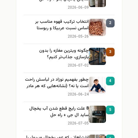
2026-06-09
انتخاب ترکیب قهوه مناسب بر
2
اساس نسبت عربیکا و ربوستا
2026-05-26
چگونه ویترین مغازه را بدون
3
بازسازی، جذاب‌تر کنیم؟
2026-07-02
چطور بفهمیم نوزاد در لباسش راحت
4
است یا نه؟ (نشانه‌هایی که هر مادر
باید بداند)
2026-06-24
8 علت رایج قطع شدن آب یخچال
5
ساید ال جی + راه حل
2026-07-05
اشتباهاتی که عمر یخچال ویرپول را