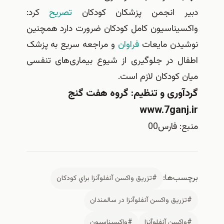
دبیر انجمن پزشکان کودکان
تصریح
کرد:
واکسیناسیون کامل کودکان ضرورت دارد همچنین
نوشیدن مایعات
فراوان
و مراجعه سریع به پزشک
اطفال در جلوگیری از شیوع بیماری‌های تنفسی
میان کودکان لازم است.
گردآوری و تنظیم: گروه هفت گنج
www.7ganj.ir
منبع: فارس00
برچسب‌ها:
#تزريق واکسن آنفلوآنزا براي كودكان
#تزريق واکسن آنفلوآنزا در سالمندان
#واکسن آنفلوآنزا
#واکسیناسیون