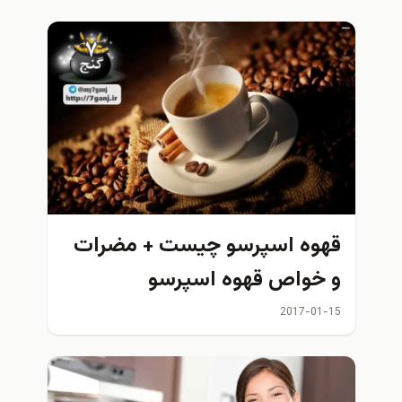
قهوه اسپرسو چیست + مضرات
و خواص قهوه اسپرسو
2017-01-15