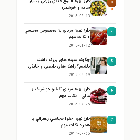
طرز تهيه 8 نوع غذاي رژيمي بسيار
3
ساده و خوشمزه
2015-08-13
طرز تهيه مرباي به مخصوص مجلسي
4
+ نكات مهم
2015-01-12
چگونه سینه های بزرگ داشته
5
باشیم؟ راهکارهای طبیعی و خانگی
برای بزرگ کردن سینه
2019-04-19
طرز تهيه مرباي آلبالو خوشرنگ و
6
عالي + نكات مهم
2015-07-25
طرز تهيه حلوا مجلسي زعفراني به
7
همراه نكات مهم
2014-07-05