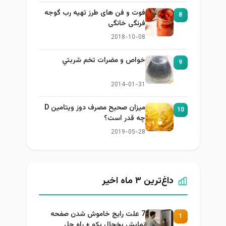
فوت و فن های طرز تهیه رب گوجه
8
فرنگی خانگی
2018-10-08
خواص و مضرات تخم شربتي
9
2014-01-31
میزان صحیح مصرف دوز ویتامین D
10
چه قدر است؟
2019-05-28
داغ‌ترین ۳ ماه اخیر
7 علت رایج خاموش شدن صفحه
1
نمایش یخچال بکو + راه حل