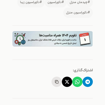
#چيدمان منزل
#دكوراسيون
#دكوراسيون زيبا
#دكوراسيون منزل
اشتراک‌گذاری: