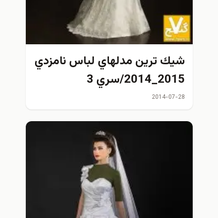
شيك ترين مدلهاي لباس نامزدي
2015_2014/سري 3
2014-07-28