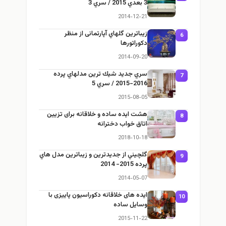
3 بعدي 2015 / سري 3
2014-12-21
زيباترين گلهاي آپارتمانى از منظر
6
دكوراتورها
2014-09-20
سري جديد شيك ترين مدلهاي پرده
7
2016-2015 / سري 5
2015-08-05
هشت ایده ساده و خلاقانه برای تزیین
8
اتاق خواب دخترانه
2018-10-18
گلچيني از جديدترين و زيباترين مدل هاي
9
پرده 2015- 2014
2014-05-07
ایده های خلاقانه دکوراسیون پاییزی با
10
وسایل ساده
2015-11-22