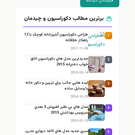
فرستادن دیدگاه
برترین مطالب دكوراسيون و چيدمان
طراحی دکوراسیون آشپزخانه کوچک با 12
1
راهکار خلاقانه
2017-11-06
جديدترين مدل هاي دكوراسيون اتاق
2
خواب دخترانه 2015
2015-03-14
ايده هايي جالب براي تزيين و دكور خانه
3
با وسايل ساده
2014-10-29
مدل هاي بي نظير كفپوش 3 بعدي
4
سرويس بهداشتي 2015
2015-01-15
سري جديد مدل هاي كاغذ ديواري مدرن
5