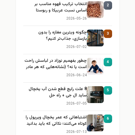
انتخاب ترکیب قهوه مناسب بر
2
اساس نسبت عربیکا و ربوستا
2026-05-26
چگونه ویترین مغازه را بدون
3
بازسازی، جذاب‌تر کنیم؟
2026-07-02
چطور بفهمیم نوزاد در لباسش راحت
4
است یا نه؟ (نشانه‌هایی که هر مادر
باید بداند)
2026-06-24
8 علت رایج قطع شدن آب یخچال
5
ساید ال جی + راه حل
2026-07-05
اشتباهاتی که عمر یخچال ویرپول را
6
کوتاه می‌کنند؛ نکاتی که باید بدانید
2026-07-13