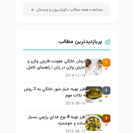
مشاهده همه مطالب دكوراسيون و چيدمان
پربازدیدترین مطالب
درمان خانگی عفونت قارچی واژن و
1
خارش واژن در زنان | راهنمای کامل،
ایمن و کاربردی
2014-12-16
طرز تهيه خیار شور خانگي به 3 روش
2
+ نكات مهم
2015-08-16
طرز تهيه 8 نوع غذاي رژيمي بسيار
3
ساده و خوشمزه
2015-08-13