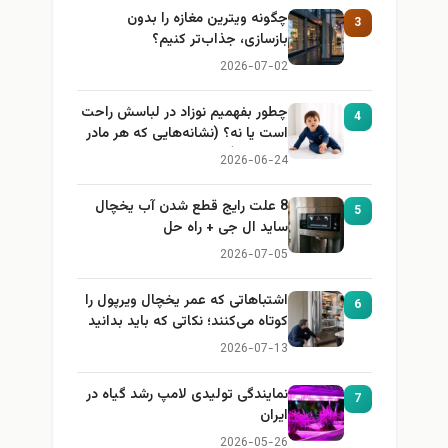
چگونه ویترین مغازه را بدون
3
بازسازی، جذاب‌تر کنیم؟
2026-07-02
چطور بفهمیم نوزاد در لباسش راحت
4
است یا نه؟ (نشانه‌هایی که هر مادر
باید بداند)
2026-06-24
8 علت رایج قطع شدن آب یخچال
5
ساید ال جی + راه حل
2026-07-05
اشتباهاتی که عمر یخچال ویرپول را
6
کوتاه می‌کنند؛ نکاتی که باید بدانید
2026-07-13
نمایندگی تولیدی لامپ رشد گیاه در
7
ایران
2026-05-26