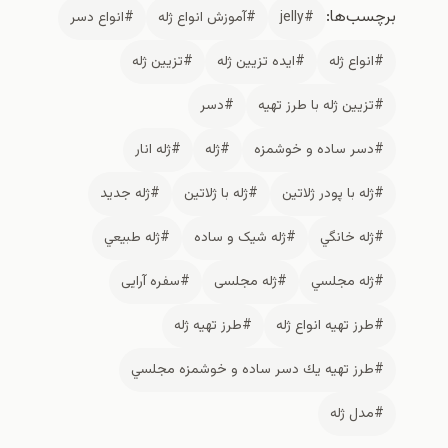
‌ها:
#jelly
#آموزش انواع ژله
#انواع دسر
اع ژله
#ایده تزیین ژله
#تزیین ژله
ین ژله با طرز تهیه
#دسر
ر ساده و خوشمزه
#ژله
#ژله انار
 با پودر ژلاتين
#ژله با ژلاتين
#ژله جدید
 خانگي
#ژله شیک و ساده
#ژله طبيعي
ه مجلسي
#ژله مجلسی
#سفره آرایی
 تهيه انواع ژله
#طرز تهيه ژله
ز تهیه يك دسر ساده و خوشمزه مجلسي
ل ژله