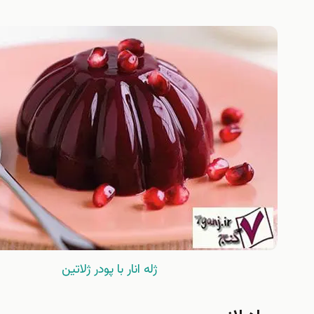
ژله انار با پودر ژلاتين