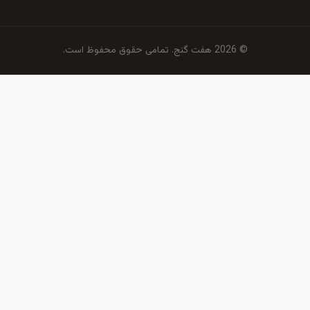
© 2026 هفت گنج. تمامی حقوق محفوظ است.