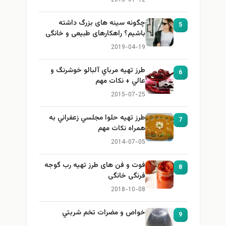
2015-01-12
چگونه سینه های بزرگ داشته
5
باشیم؟ راهکارهای طبیعی و خانگی
برای بزرگ کردن سینه
2019-04-19
طرز تهيه مرباي آلبالو خوشرنگ و
6
عالي + نكات مهم
2015-07-25
طرز تهيه حلوا مجلسي زعفراني به
7
همراه نكات مهم
2014-07-05
فوت و فن های طرز تهیه رب گوجه
8
فرنگی خانگی
2018-10-08
خواص و مضرات تخم شربتي
9