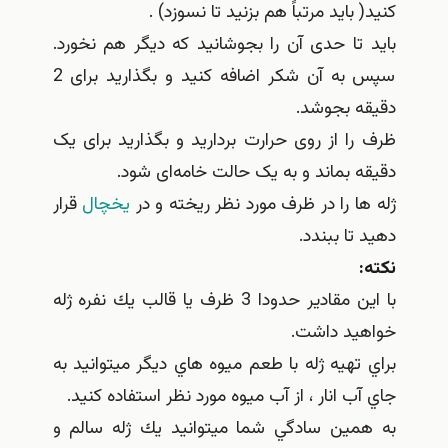
 باید مرتباً هم بزنید تا نسوزد) .
تا حدی آن را بجوشانید که دیگر هم نخورد.
سپس به آن شکر اضافه کنید و بگذاريد برای 2
ه بجوشد.
ا از روی حرارت بردارید و بگذارید برای یک
 بماند و به یک حالت خامه‌ای شود.
ا را در ظرف مورد نظر ريخته و در
يخچال
قرار
تا ببندد.
با اين مقادير حدودا 3 ظرف يا قالب يك نفره ژله
يد داشت.
تهيه ژله با طعم ميوه هاي ديگر ميتوانيد به
ب انار ، از آب ميوه مورد نظر استفاده كنيد.
مين سادگي شما ميتوانيد يك ژله سالم و