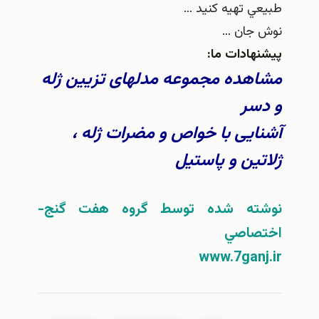
ي تهيه كنيد …
جان …
هادات ما:
هده مجموعه مدلهای تزیین ژله
سر
ایی با خواص و مضرات ژله ،
ین و پاستیل
ته شده توسط گروه هفت گنج-
صاصي
www.7gan