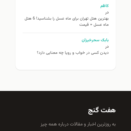
ظم
بهترین هتل تهران برای ماه عسل را بشناسید! 6 هتل
ه عسل + قیمت
بک سحرخیزان
دن کسی در خواب و رویا چه معنایی دارد؟
 گنج
زترين اخبار و مقالات درباره همه چيز