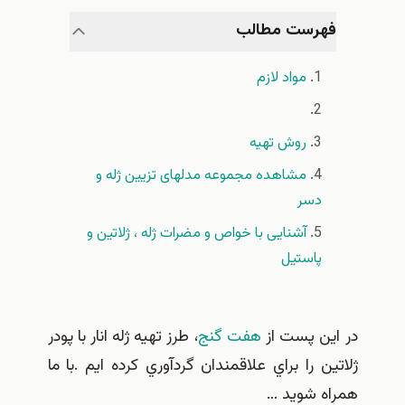
هرست مطالب
مواد لازم
روش تهیه
مشاهده مجموعه مدلهای تزیین ژله و
دسر
آشنایی با خواص و مضرات ژله ، ژلاتین و
پاستیل
ين پست از
هفت گنج
، طرز تهيه ژله انار با پودر
ن را براي علاقمندان گردآوري كرده ايم .با ما
ه شويد …