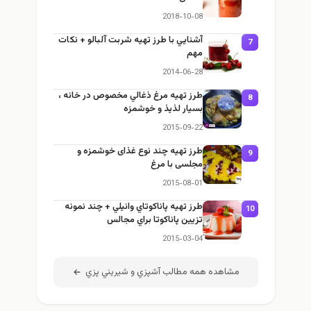
2018-10-08
آشنايي با طرز تهيه شربت آلبالو + نكات
7
مهم
2014-06-28
طرز تهيه مرغ ذغالي مخصوص در خانه ،
8
بسيار لذيذ و خوشمزه
2015-09-22
طرز تهيه چند نوع غذای خوشمزه و
9
مجلسی با مرغ
2015-08-01
طرز تهيه پاناكوتاي وانيلي + چند نمونه
1
تزيين پاناكوتا براي مجالس
2015-03-04
مشاهده همه مطالب آشپزي و شيريني پزي