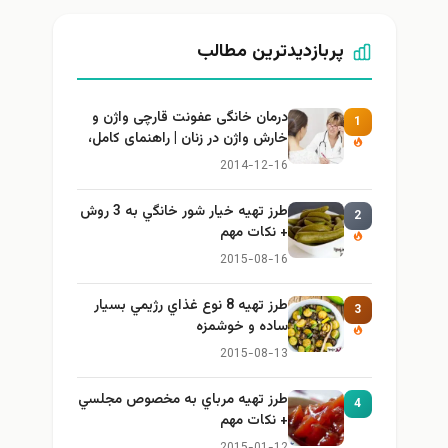
پربازدیدترین مطالب
درمان خانگی عفونت قارچی واژن و
1
خارش واژن در زنان | راهنمای کامل،
ایمن و کاربردی
2014-12-16
طرز تهيه خیار شور خانگي به 3 روش
2
+ نكات مهم
2015-08-16
طرز تهيه 8 نوع غذاي رژيمي بسيار
3
ساده و خوشمزه
2015-08-13
طرز تهيه مرباي به مخصوص مجلسي
4
+ نكات مهم