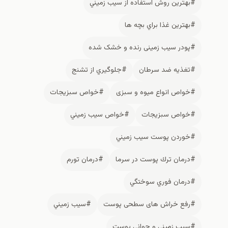
#بهترين روش استفاده از سيب زميني
#بهترين غذا براي بچه ها
#پودر سیب زمینی رنده و خشک شده
#تغذيه ضد سرطان
#جلوگيري از تشنج
#خواص انواع میوه و سبزی
#خواص سبزيجات
#خواص سبزیجات
#خواص سيب زميني
#خوردن پوست سيب زميني
#درمان ترك پوست در سرما
#درمان تورم
#درمان فوري سوختگي
#رفع خراش های سطحی پوست
#سيب زميني
#سيب زميني و جواني پوست