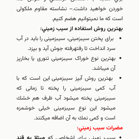
خوردن خواهيد داشت.– نشاسته مقاوم ملکولی
است که ما نمیتوانیم هضم کنیم.
بهترين روش استفاده از سيب زميني:
برای پختن سیب‎زمینی، سیب‎زمینی را باید در آب
سرد انداخت تا رفته‎رفته جوش آید و بپزد.
بهترین نوع خوراک سیب‎زمینی تنوری یا بخارپز
آن می‎باشد.
بهترین روش آب‎پز سیب‎زمینی این است كه با
آب كمی سیب‎زمینی را پخته تا زمانی كه
سیب‎زمینی پخته می‎شود آب ظرف هم خشك
می‎شود این نوع سیب‎زمینی خیلی خوشمزه
است و كمی نمك به آن اضافه می‎كنند.
مضرات سيب زميني:
سیب زمینی برای اشخاصی كه
مبتلا به قند