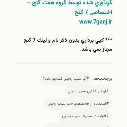
گردآوري شده توسط گروه هفت گنج –
اختصاصي 7 گنج
www.7ganj.ir
*** كپي برداري بدون ذكر نام و لينك 7 گنج
مجاز نمي باشد.
برچسب‌ها:
#آيا سيب زميني كلسيم دارد؟
#ارزش غذايي سيب زميني
#استفاده از قسمتهاي سبز سيب زميني
#افراط در مصرف سيب زميني