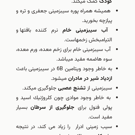
كودک
كمک می‎كند.
همیشه همراه پوره سیب‎زمینی جعفری و تره و
پیازچه بخورید.
آب سیب‎زمینی خام
نرم كننده بافت‎ها و
التیام‎بخش زخم‎هاست.
آب سیب‎زمینی خام برای زخم معده، ورم معده،
سوء هاضمه مفید می‎باشد.
به خاطر وجود ویتامین 6B در سیب‎زمینی باعث
ازدیاد شیر در مادران
می‎شود.
سیب‎زمینی از
تشنج عصبی
جلوگیری می‎كند.
به خاطر وجود موادی چون كلروژنیك اسید و
پولی فنول برای
جلوگیری از سرطان
بسیار
مفید است.
سیب زمینی ادرار را زیاد می کند، در نتیجه