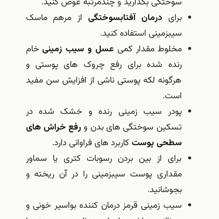
سوختگی بگذارید و چندمرتبه عوض كنید.
برای
درمان آفتاب‎سوختگی
از مرهم ماسک
سیب‎زمینی استفاده كنید.
مخلوط مقدار کمی
عسل و سیب زمینی
خام
رنده شده برای رفع چروک های پوستی و
هرگونه لکه پوستی ناشی از افزایش سن مفید
است.
پودر سیب زمینی رنده و خشک شده در
تسکین سوختگی های بدن و
رفع خراش های
سطحی پوست
کاربرد های فراوانی دارد.
برای از بین بردن رسوبات كتری یا سماور
مقداری پوست سیب‎زمینی را در آن ریخته و
بجوشانید.
سیب زمینی قرمز درمان كننده بواسیر خونی و