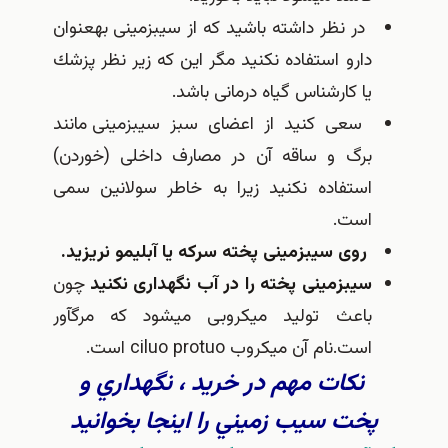
در نظر داشته باشید كه از سیب‎زمینی به‎عنوان
دارو استفاده نكنید مگر این كه زیر نظر پزشك
یا كارشناس گیاه درمانی باشد.
سعی كنید از اعضای سبز سیب‎زمینی مانند
برگ و ساقه آن در مصارف داخلی (خوردن)
استفاده نكنید زیرا به خاطر سولانین سمی
است.
روی سیب‎زمینی پخته سركه یا آبلیمو نریزید.
سیب‎زمینی پخته را در آب نگهداری نكنید
چون
باعث تولید میكروبی می‎شود كه مرگ‎آور
است.نام آن میكروب ciluo protuo است.
نكات مهم در خريد ، نگهداري و
پخت سيب زميني را اينجا بخوانيد