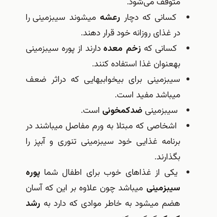
متوقف می‌شود.
كسانی كه دچار
رعشه
می‎شوند سیب‎زمینی را
در غذای روزانه خود قرار دهند.
كسانی كه
زخم معده
دارند از پوره سیب‎زمینی
به‎عنوان غذا استفاده كنند.
سیب‎زمینی برای بی‎خوابی‎هایی كه دراثر ضعف
می‎باشد مفید است.
سیب‎زمینی
ضدكم‎خونی
است.
اشخاصی كه مبتلا به ورم مفاصل می‎باشند در
برنامه غذایی خود سیب‎زمینی تنوری و آب‎پز را
بگذارند.
یكی از غذاهای خوب برای اطفال شما
پوره
سیب‎زمینی
می‎باشد چون علاوه بر این كه آسان
هضم می‎شود به خاطر موادی كه دارد به
رشد