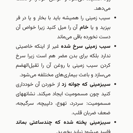
می‌دهد.
سیب زمینی را همیشه باید با بخار و یا در فر
بپزید و یا
خام
آن را میل كنید زیرا خواص آن
دست نخورده باقی می‌ماند‌
سیب زمینی سرخ شده
غیر از اینكه خاصیتی
ندارد بلكه برای بدن مضر هم است زیرا سرخ
كردن سیب زمینی با روغن آن را ثقیل‌الهضم
می‌سازد و باعث بیماری‌های مختلفه می‌شود.
سیب‎زمینی كه جوانه زد
از خوردن آن خودداری
كنید چون مسمومیت ایجاد می‎كند. نشانه‎های
مسمومیت: سردرد، تهوع، دل‎پیچه، سرگیجه،
ضعف ضربان قلب.
سیب‎زمینی پخته شده كه چندساعتی بماند
فاسد می‎شود نباید بخورید.