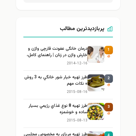
پربازدیدترین مطالب
درمان خانگی عفونت قارچی واژن و
1
خارش واژن در زنان | راهنمای کامل،
ایمن و کاربردی
2014-12-16
طرز تهيه خیار شور خانگي به 3 روش
2
+ نكات مهم
2015-08-16
طرز تهيه 8 نوع غذاي رژيمي بسيار
3
ساده و خوشمزه
2015-08-13
طرز تهيه مرباي به مخصوص مجلسي
4