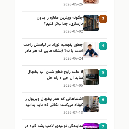
2026-05-26
چگونه ویترین مغازه را بدون
3
بازسازی، جذاب‌تر کنیم؟
2026-07-02
چطور بفهمیم نوزاد در لباسش راحت
4
است یا نه؟ (نشانه‌هایی که هر مادر
باید بداند)
2026-06-24
8 علت رایج قطع شدن آب یخچال
5
ساید ال جی + راه حل
2026-07-05
اشتباهاتی که عمر یخچال ویرپول را
6
کوتاه می‌کنند؛ نکاتی که باید بدانید
2026-07-13
نمایندگی تولیدی لامپ رشد گیاه در
7