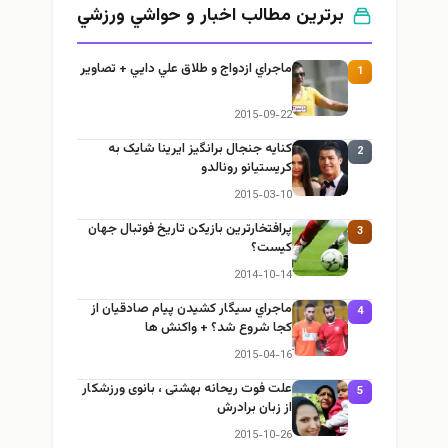
برترین مطالب اخبار و حواشي ورزشي
ماجراي ازدواج و طلاق علي دايي + تصاوير
1
2015-09-22
كنايه جنجال برانگيز ایرینا شایک به
2
كريستيانو رونالدو
2015-03-10
پرافتخارترين بازيكن تاریخ فوتبال جهان
3
کیست؟
2014-10-14
ماجراي سيگار كشيدن پيام صادقيان از
4
كجا شروع شد؟ + واكنش ها
2015-04-16
علت فوت ریحانه بهشتی ، بانوی ورزشكار
5
از زبان برادرش
2015-10-26