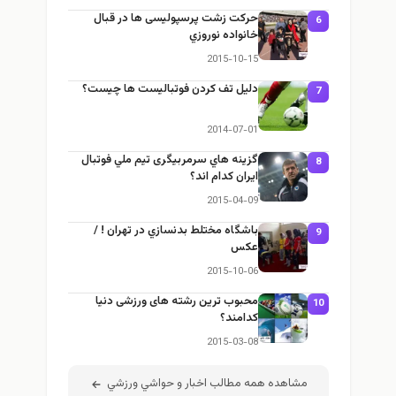
حرکت زشت پرسپولیسی ها در قبال
6
خانواده نوروزي
2015-10-15
دليل تف كردن فوتباليست ها چيست؟
7
2014-07-01
گزینه هاي سرمربیگری تيم ملي فوتبال
8
ایران كدام اند؟
2015-04-09
باشگاه مختلط بدنسازي در تهران ! /
9
عكس
2015-10-06
محبوب ترين رشته های ورزشی دنيا
10
كدامند؟
2015-03-08
مشاهده همه مطالب اخبار و حواشي ورزشي