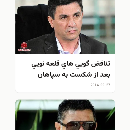
تناقض گويي هاي قلعه نويي
بعد از شكست به سپاهان
2014-09-27