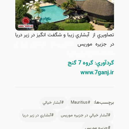
تصاويري از آبشاري زيبا و شگفت انگيز در زير دريا
در جزيره موريس
تصاويري از آبشاري زيبا و
شگفت انگيز در زير دريا
گردآوري: گروه 7 گنج
www.7ganj.ir
برچسب‌ها:
#Mauritius
#آبشار خيالي
#آبشار خيالي در جزيره موريس
#آبشاري در زير دريا
#جزيره موريس