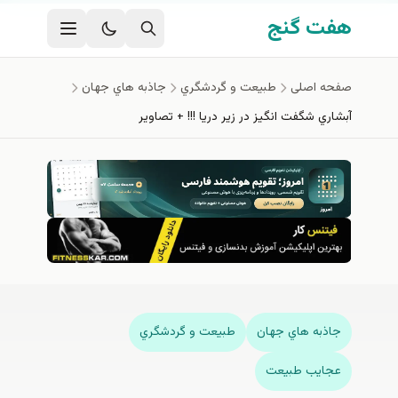
فتن به محتوای اصلی
هفت گنج
صفحه اصلی
طبيعت و گردشگري
جاذبه هاي جهان
آبشاري شگفت انگيز در زير دريا !!! + تصاوير
جاذبه هاي جهان
طبيعت و گردشگري
عجايب طبيعت