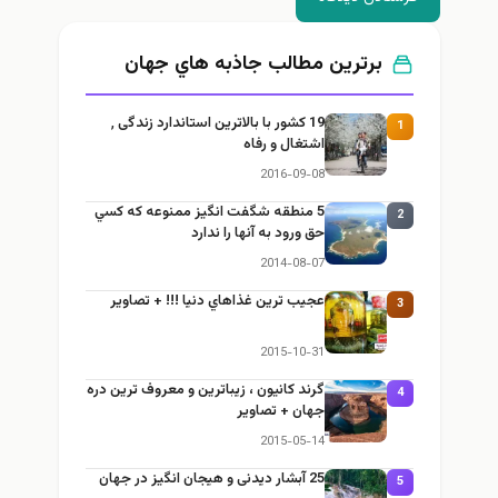
برترین مطالب جاذبه هاي جهان
19 کشور با بالاترین استاندارد زندگی ٬
1
اشتغال و رفاه
2016-09-08
5 منطقه شگفت انگيز ممنوعه كه كسي
2
حق ورود به آنها را ندارد
2014-08-07
عجيب ترين غذاهاي دنيا !!! + تصاوير
3
2015-10-31
گرند کانیون ، زيباترين و معروف ترین دره
4
جهان + تصاوير
2015-05-14
25 آبشار دیدنی و هیجان انگیز در جهان
5