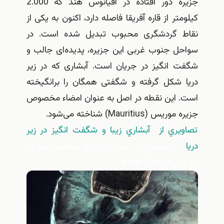
جزیره دور افتاده در اقیانوس هند که 2.000
کیلومتر از قاره آفریقا فاصله دارد، اکنون به یکی از
نقاط گردشگری محبوب تبدیل شده است. در
سواحل جنوب غربی این جزیره، پدیده‌ای جالب و
شگفت انگیز در جریان است. آبشاری که در زیر
دریا شکل گرفته و شگفتی همگان را برانگیخته
است. این نقطه در اصل به عنوان امضاء مخصوص
جزیره موریس (Mauritius) شناخته می‌شود.
تصاويري از آبشاري زيبا و شگفت انگيز در زير
دريا
تصاويري از آبشاري زيبا و شگفت انگيز در
زير دري
www.7ganj.ir