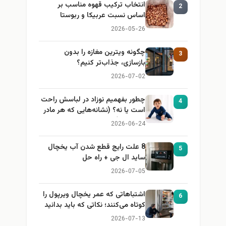
انتخاب ترکیب قهوه مناسب بر
2
اساس نسبت عربیکا و ربوستا
2026-05-26
چگونه ویترین مغازه را بدون
3
بازسازی، جذاب‌تر کنیم؟
2026-07-02
چطور بفهمیم نوزاد در لباسش راحت
4
است یا نه؟ (نشانه‌هایی که هر مادر
باید بداند)
2026-06-24
8 علت رایج قطع شدن آب یخچال
5
ساید ال جی + راه حل
2026-07-05
اشتباهاتی که عمر یخچال ویرپول را
6
کوتاه می‌کنند؛ نکاتی که باید بدانید
2026-07-13