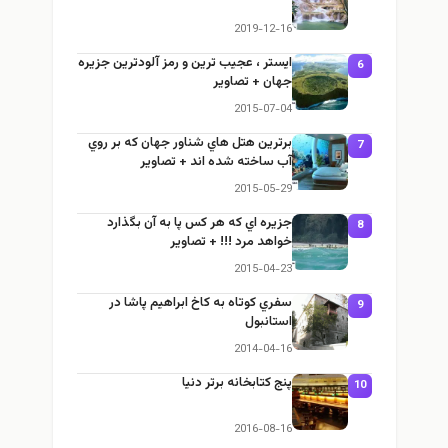
2019-12-16
ایستر ، عجيب ترين و رمز آلودترين جزيره
6
جهان + تصاوير
2015-07-04
برترين هتل هاي شناور جهان كه بر روي
7
آب ساخته شده اند + تصاوير
2015-05-29
جزيره اي كه هر كس پا به آن بگذارد
8
خواهد مرد !!! + تصاوير
2015-04-23
سفري كوتاه به كاخ ابراهيم پاشا در
9
استانبول
2014-04-16
پنج کتابخانه برتر دنیا
10
2016-08-16