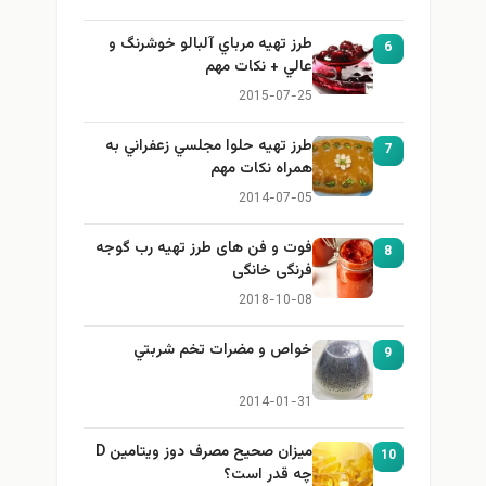
طرز تهيه مرباي آلبالو خوشرنگ و
6
عالي + نكات مهم
2015-07-25
طرز تهيه حلوا مجلسي زعفراني به
7
همراه نكات مهم
2014-07-05
فوت و فن های طرز تهیه رب گوجه
8
فرنگی خانگی
2018-10-08
خواص و مضرات تخم شربتي
9
2014-01-31
میزان صحیح مصرف دوز ویتامین D
10
چه قدر است؟