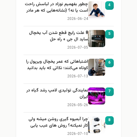
چطور بفهمیم نوزاد در لباسش راحت
4
است یا نه؟ (نشانه‌هایی که هر مادر
باید بداند)
2026-06-24
8 علت رایج قطع شدن آب یخچال
5
ساید ال جی + راه حل
2026-07-05
اشتباهاتی که عمر یخچال ویرپول را
6
کوتاه می‌کنند؛ نکاتی که باید بدانید
2026-07-13
نمایندگی تولیدی لامپ رشد گیاه در
7
ایران
2026-05-26
چرا آبمیوه گیری روشن میشه ولی
8
کار نمیکنه؟ روش های عیب یابی
2026-07-10