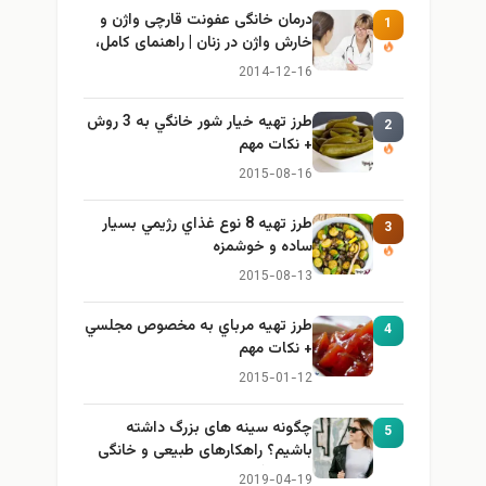
درمان خانگی عفونت قارچی واژن و
1
خارش واژن در زنان | راهنمای کامل،
ایمن و کاربردی
2014-12-16
طرز تهيه خیار شور خانگي به 3 روش
2
+ نكات مهم
2015-08-16
طرز تهيه 8 نوع غذاي رژيمي بسيار
3
ساده و خوشمزه
2015-08-13
طرز تهيه مرباي به مخصوص مجلسي
4
+ نكات مهم
2015-01-12
چگونه سینه های بزرگ داشته
5
باشیم؟ راهکارهای طبیعی و خانگی
برای بزرگ کردن سینه
2019-04-19