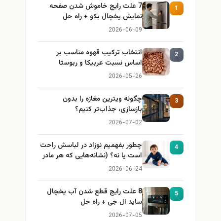
7 علت رایج خاموش شدن صفحه
1
نمایش یخچال بکو + راه حل
2026-06-09
انتخاب ترکیب قهوه مناسب بر
2
اساس نسبت عربیکا و ربوستا
2026-05-26
چگونه ویترین مغازه را بدون
3
بازسازی، جذاب‌تر کنیم؟
2026-07-02
چطور بفهمیم نوزاد در لباسش راحت
4
است یا نه؟ (نشانه‌هایی که هر مادر
باید بداند)
2026-06-24
8 علت رایج قطع شدن آب یخچال
5
ساید ال جی + راه حل
2026-07-05