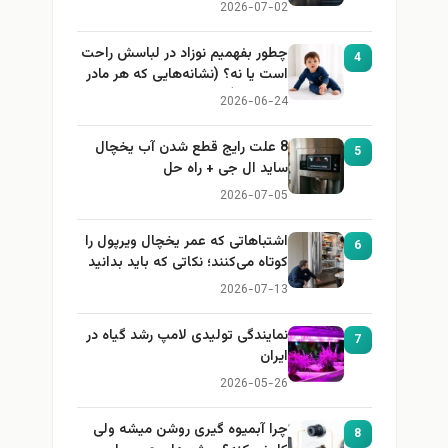
2026-07-02
چطور بفهمیم نوزاد در لباسش راحت
4
است یا نه؟ (نشانه‌هایی که هر مادر
باید بداند)
2026-06-24
8 علت رایج قطع شدن آب یخچال
5
ساید ال جی + راه حل
2026-07-05
اشتباهاتی که عمر یخچال ویرپول را
6
کوتاه می‌کنند؛ نکاتی که باید بدانید
2026-07-13
نمایندگی تولیدی لامپ رشد گیاه در
7
ایران
2026-05-26
چرا آبمیوه گیری روشن میشه ولی
8