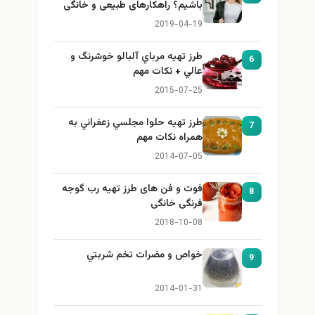
باشیم؟ راهکارهای طبیعی و خانگی
برای بزرگ کردن سینه
2019-04-19
طرز تهيه مرباي آلبالو خوشرنگ و
6
عالي + نكات مهم
2015-07-25
طرز تهيه حلوا مجلسي زعفراني به
7
همراه نكات مهم
2014-07-05
فوت و فن های طرز تهیه رب گوجه
8
فرنگی خانگی
2018-10-08
خواص و مضرات تخم شربتي
9
2014-01-31