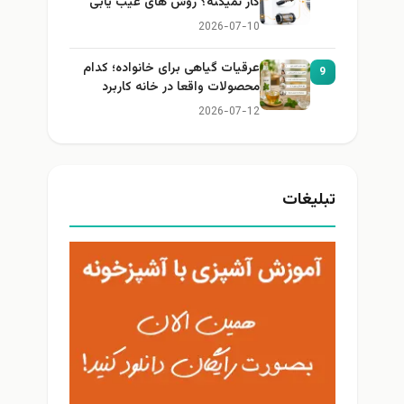
کار نمیکنه؟ روش های عیب یابی
2026-07-10
عرقیات گیاهی برای خانواده؛ کدام
9
محصولات واقعا در خانه کاربرد
دارند؟
2026-07-12
تبلیغات