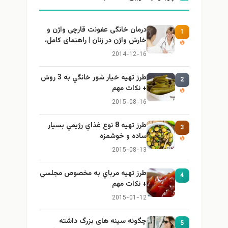
درمان خانگی عفونت قارچی واژن و
1
خارش واژن در زنان | راهنمای کامل،
ایمن و کاربردی
2014-12-16
طرز تهيه خیار شور خانگي به 3 روش
2
+ نكات مهم
2015-08-16
طرز تهيه 8 نوع غذاي رژيمي بسيار
3
ساده و خوشمزه
2015-08-13
طرز تهيه مرباي به مخصوص مجلسي
4
+ نكات مهم
2015-01-12
چگونه سینه های بزرگ داشته
5