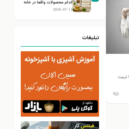
کدام محصولات واقعا در خانه
کاربرد دارند؟
2026-07-12
تبلیغات
 تربیت
0