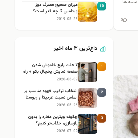
 ماسه ها
میزان صحیح مصرف دوز
10
ویتامین D چه قدر است؟
2019-05-28
0
داغ‌ترین ۳ ماه اخیر
7 علت رایج خاموش شدن
1
صفحه نمایش یخچال بکو + راه
حل
2026-06-09
انتخاب ترکیب قهوه مناسب بر
2
اساس نسبت عربیکا و ربوستا
2026-05-26
چگونه ویترین مغازه را بدون
3
بازسازی، جذاب‌تر کنیم؟
2026-07-02