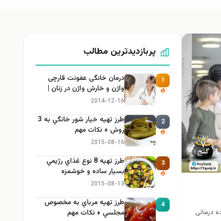
پربازدیدترین مطالب
درمان خانگی عفونت قارچی
1
واژن و خارش واژن در زنان |
راهنمای کامل، ایمن و کاربردی
2014-12-16
طرز تهيه خیار شور خانگي به 3
2
روش + نكات مهم
2015-08-16
طرز تهيه 8 نوع غذاي رژيمي
3
بسيار ساده و خوشمزه
2015-08-13
طرز تهيه مرباي به مخصوص
4
 خانواده درمانی
مجلسي + نكات مهم