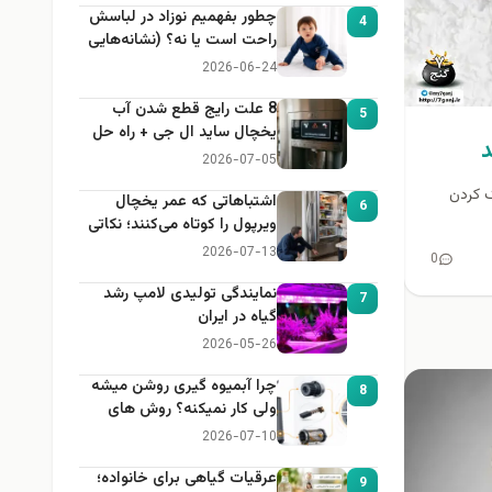
چطور بفهمیم نوزاد در لباسش
4
راحت است یا نه؟ (نشانه‌هایی
که هر مادر باید بداند)
2026-06-24
8 علت رایج قطع شدن آب
5
یخچال ساید ال جی + راه حل
د
2026-07-05
گ کردن
اشتباهاتی که عمر یخچال
6
ویرپول را کوتاه می‌کنند؛ نکاتی
که باید بدانید
2026-07-13
0
نمایندگی تولیدی لامپ رشد
7
گیاه در ایران
2026-05-26
چرا آبمیوه گیری روشن میشه
8
ولی کار نمیکنه؟ روش های
عیب یابی
2026-07-10
عرقیات گیاهی برای خانواده؛
9