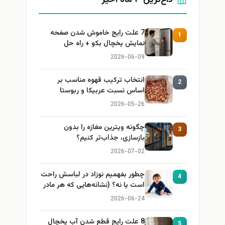
داغ‌ترین ۳ ماه اخیر
7 علت رایج خاموش شدن صفحه
1
نمایش یخچال بکو + راه حل
2026-06-09
انتخاب ترکیب قهوه مناسب بر
2
اساس نسبت عربیکا و ربوستا
2026-05-26
چگونه ویترین مغازه را بدون
3
بازسازی، جذاب‌تر کنیم؟
2026-07-02
چطور بفهمیم نوزاد در لباسش راحت
4
است یا نه؟ (نشانه‌هایی که هر مادر
باید بداند)
2026-06-24
8 علت رایج قطع شدن آب یخچال
5