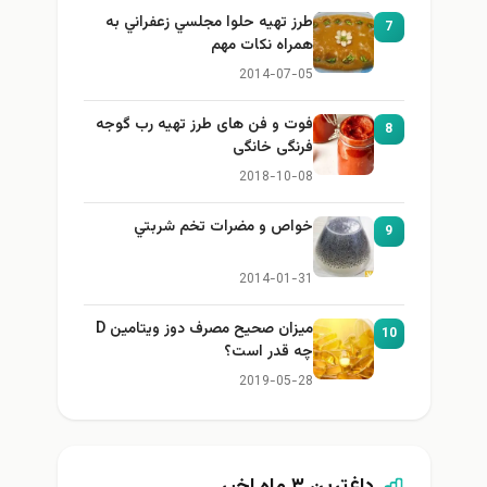
طرز تهيه حلوا مجلسي زعفراني به
7
همراه نكات مهم
2014-07-05
فوت و فن های طرز تهیه رب گوجه
8
فرنگی خانگی
2018-10-08
خواص و مضرات تخم شربتي
9
2014-01-31
میزان صحیح مصرف دوز ویتامین D
10
چه قدر است؟
2019-05-28