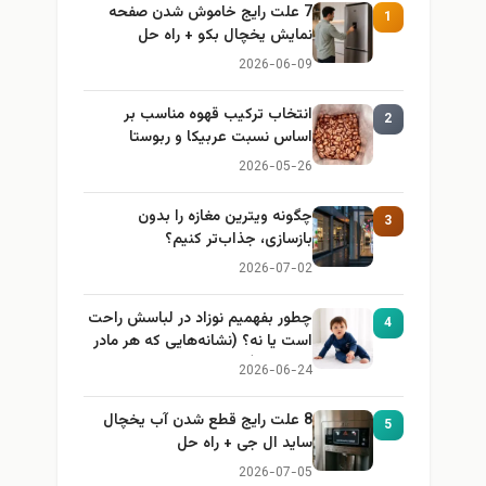
7 علت رایج خاموش شدن صفحه
1
نمایش یخچال بکو + راه حل
2026-06-09
انتخاب ترکیب قهوه مناسب بر
2
اساس نسبت عربیکا و ربوستا
2026-05-26
چگونه ویترین مغازه را بدون
3
بازسازی، جذاب‌تر کنیم؟
2026-07-02
چطور بفهمیم نوزاد در لباسش راحت
4
است یا نه؟ (نشانه‌هایی که هر مادر
باید بداند)
2026-06-24
8 علت رایج قطع شدن آب یخچال
5
ساید ال جی + راه حل
2026-07-05