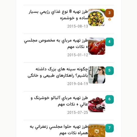
طرز تهيه 8 نوع غذاي رژيمي بسيار
3
ساده و خوشمزه
2015-08-13
طرز تهيه مرباي به مخصوص مجلسي
4
+ نكات مهم
2015-01-12
چگونه سینه های بزرگ داشته
5
باشیم؟ راهکارهای طبیعی و خانگی
برای بزرگ کردن سینه
2019-04-19
طرز تهيه مرباي آلبالو خوشرنگ و
6
عالي + نكات مهم
2015-07-25
طرز تهيه حلوا مجلسي زعفراني به
7
همراه نكات مهم