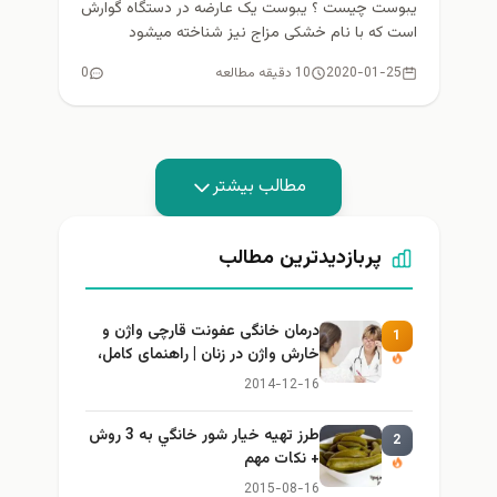
یبوست چیست ؟ یبوست یک عارضه در دستگاه گوارش
است که با نام خشکی مزاج نیز شناخته میشود
اینچنین که...
2020-01-25
10 دقیقه مطالعه
0
مطالب بیشتر
پربازدیدترین مطالب
درمان خانگی عفونت قارچی واژن و
1
خارش واژن در زنان | راهنمای کامل،
ایمن و کاربردی
2014-12-16
طرز تهيه خیار شور خانگي به 3 روش
2
+ نكات مهم
2015-08-16