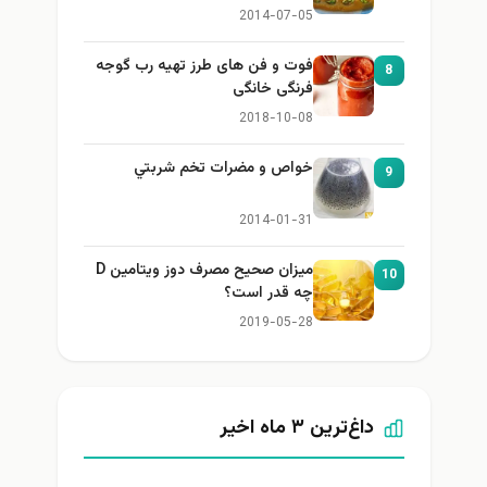
2014-07-05
فوت و فن های طرز تهیه رب گوجه
8
فرنگی خانگی
2018-10-08
خواص و مضرات تخم شربتي
9
2014-01-31
میزان صحیح مصرف دوز ویتامین D
10
چه قدر است؟
2019-05-28
داغ‌ترین ۳ ماه اخیر