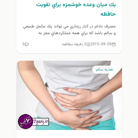
يك ميان وعده خوشمزه براي تقويت
حافظه
مصرف بادام در كنار رزماري مي تواند يك مكمل طبيعي
و سالم باشد كه براي همه عملكردهاي مغز به
خصوص...
2015-09-09
2 دقیقه مطالعه
0
تغذيه سالم