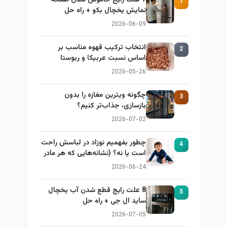
1
نمایش یخچال بکو + راه حل
2026-06-09
انتخاب ترکیب قهوه مناسب بر
2
اساس نسبت عربیکا و ربوستا
2026-05-26
چگونه ویترین مغازه را بدون
3
بازسازی، جذاب‌تر کنیم؟
2026-07-02
چطور بفهمیم نوزاد در لباسش راحت
4
است یا نه؟ (نشانه‌هایی که هر مادر
باید بداند)
2026-06-24
8 علت رایج قطع شدن آب یخچال
5
ساید ال جی + راه حل
2026-07-05