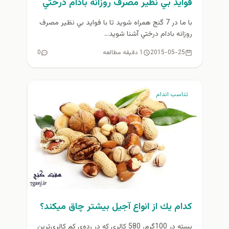
فوايد بي نظير مصرف روزانه بادام درختي
با ما در 7 گنج همراه شويد تا با فوايد بي نظير مصرف
روزانه بادام درختي آشنا شويد...
2015-05-25
1 دقیقه مطالعه
0
تناسب اندام
كدام يك از انواع آجیل‌ بيشتر چاق ميكند؟
پسته در 100گرم، 580 کالری که در رده‌ی کم کالری‌ترین