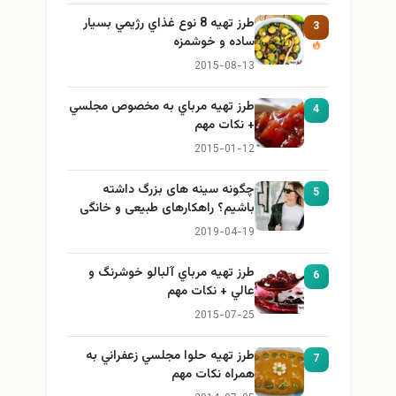
طرز تهيه 8 نوع غذاي رژيمي بسيار
3
ساده و خوشمزه
2015-08-13
طرز تهيه مرباي به مخصوص مجلسي
4
+ نكات مهم
2015-01-12
چگونه سینه های بزرگ داشته
5
باشیم؟ راهکارهای طبیعی و خانگی
برای بزرگ کردن سینه
2019-04-19
طرز تهيه مرباي آلبالو خوشرنگ و
6
عالي + نكات مهم
2015-07-25
طرز تهيه حلوا مجلسي زعفراني به
7
همراه نكات مهم